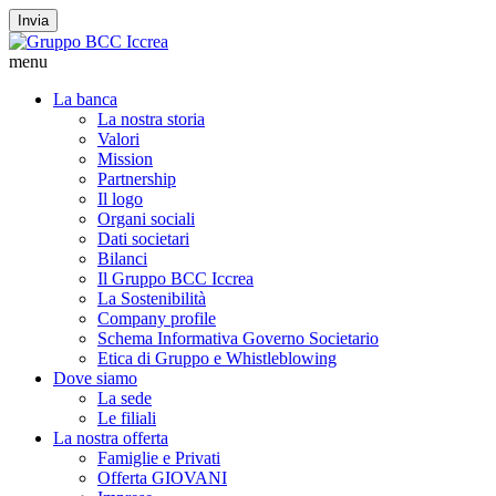
Invia
menu
La banca
La nostra storia
Valori
Mission
Partnership
Il logo
Organi sociali
Dati societari
Bilanci
Il Gruppo BCC Iccrea
La Sostenibilità
Company profile
Schema Informativa Governo Societario
Etica di Gruppo e Whistleblowing
Dove siamo
La sede
Le filiali
La nostra offerta
Famiglie e Privati
Offerta GIOVANI