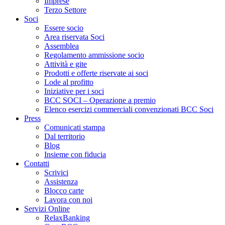
Imprese
Terzo Settore
Soci
Essere socio
Area riservata Soci
Assemblea
Regolamento ammissione socio
Attività e gite
Prodotti e offerte riservate ai soci
Lode al profitto
Iniziative per i soci
BCC SOCI – Operazione a premio
Elenco esercizi commerciali convenzionati BCC Soci
Press
Comunicati stampa
Dal territorio
Blog
Insieme con fiducia
Contatti
Scrivici
Assistenza
Blocco carte
Lavora con noi
Servizi Online
RelaxBanking