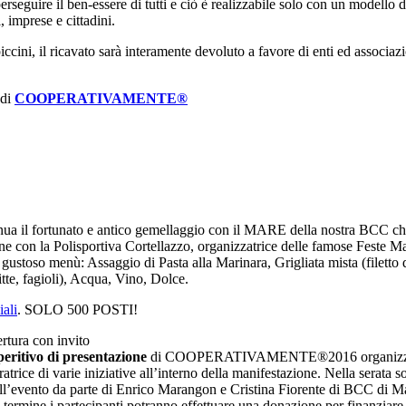
rseguire il ben-essere di tutti e ciò è realizzabile solo con un modello d
, ‎imprese e cittadini.
 piccini, il ricavato sarà interamente devoluto a favore di enti ed associa
 di
COOPERATIVAMENTE®
nua il fortunato e antico gemellaggio con il MARE della nostra BCC che
one con la Polisportiva Cortellazzo, organizzatrice delle famose Feste Ma
 gustoso menù: Assaggio di Pasta alla Marinara, Grigliata mista (filetto
ritte, fagioli), Acqua, Vino, Dolce.
iali
. SOLO 500 POSTI!
ura con invito
eritivo di presentazione
di COOPERATIVAMENTE®2016 organizzato d
ratrice di varie iniziative all’interno della manifestazione. Nella serata
ll’evento da parte di Enrico Marangon e Cristina Fiorente di BCC di M
 termine i partecipanti potranno effettuare una donazione per fina