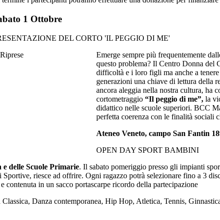
abato 1 Ottobre
RESENTAZIONE DEL CORTO 'IL PEGGIO DI ME'
Emerge sempre più frequentemente dalle
questo problema? Il Centro Donna del C
difficoltà e i loro figli ma anche a tenere
generazioni una chiave di lettura della r
ancora aleggia nella nostra cultura, ha 
cortometraggio
“Il peggio di me”,
la vi
didattico nelle scuole superiori. BCC M
perfetta coerenza con le finalità sociali
Ateneo Veneto, campo San Fantin 18
OPEN DAY SPORT BAMBINI
 e delle Scuole Primarie
. Il sabato pomeriggio presso gli impianti sp
 Sportive, riesce ad offrire. Ogni ragazzo potrà selezionare fino a 3 dis
 contenuta in un sacco portascarpe ricordo della partecipazione
a Classica, Danza contemporanea, Hip Hop, Atletica, Tennis, Ginnastica 