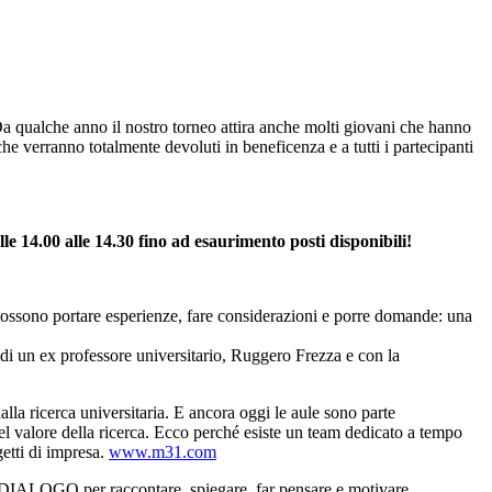
qualche anno il nostro torneo attira anche molti giovani che hanno
che verranno totalmente devoluti in beneficenza e a tutti i partecipanti
le 14.00 alle 14.30 fino ad esaurimento posti disponibili!
sono portare esperienze, fare considerazioni e porre domande: una
a di un ex professore universitario, Ruggero Frezza e con la
alla ricerca universitaria. E ancora oggi le aule sono parte
el valore della ricerca. Ecco perché esiste un team dedicato a tempo
getti di impresa.
www.m31.com
 DIALOGO per raccontare, spiegare, far pensare e motivare