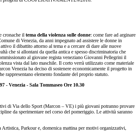
 cronache il
tema della violenza sulle donne
: come fare ad arginare
omune di Venezia, da anni impegnato ad assistere le donne in
 attivo il dibattito attorno al tema e a cercare di dare alle nuove
ealtà che si allontani da quella antica e spesso discriminatoria che
commissionato al giovane regista veneziano Giovanni Pellegrini il
olenza vista dal lato maschile. Il corto verrà utilizzato come materiale
arcon Venezia ha deciso di sostenere economicamente il progetto in
 che rappresentano elemento fondante del proprio statuto.
97 - Venezia - Sala Tommaseo Ore 10.30
ortivi di Via dello Sport (Marcon – VE) i più giovani potranno provare
cipline da sperimentare nel corso del pomeriggio. Le attività saranno
Artistica, Parkour e, domenica mattina per motivi organizzativi,