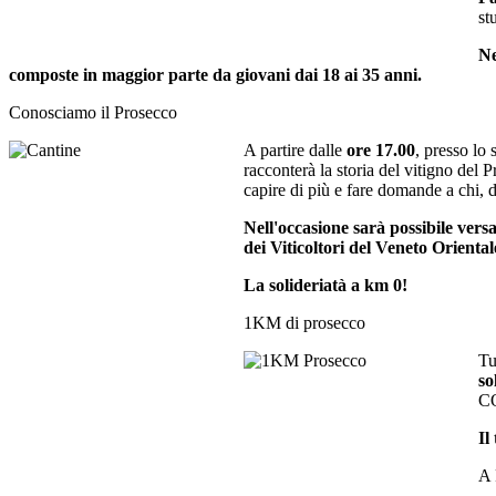
st
Ne
composte in maggior parte da giovani dai 18 ai 35 anni.
Conosciamo il Prosecco
A partire dalle
ore 17.00
, presso lo 
racconterà la storia del vitigno del
capire di più e fare domande a chi, 
Nell'occasione sarà possibile ve
dei Viticoltori del Veneto Oriental
La solideriatà a km 0!
1KM di prosecco
Tu
so
C
Il
A