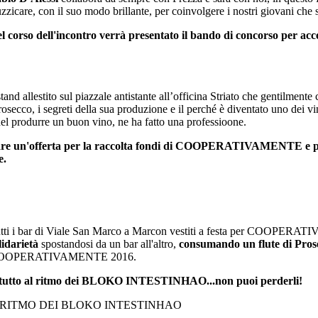
uzzicare, con il suo modo brillante, per coinvolgere i nostri giovani che s
l corso dell'incontro verrà presentato il bando di concorso per a
stand allestito sul piazzale antistante all’officina Striato che gentilmen
 Prosecco, i segreti della sua produzione e il perché è diventato uno dei
del produrre un buon vino, ne ha fatto una professioone.
rsare un'offerta per la raccolta fondi di COOPERATIVAMENTE e por
e.
tti i bar di Viale San Marco a Marcon vestiti a festa per COOPERATI
lidarietà
spostandosi da un bar all'altro,
consumando un flute di Pros
OOPERATIVAMENTE 2016.
 tutto al ritmo dei BLOKO INTESTINHAO...non puoi perderli!
 RITMO DEI BLOKO INTESTINHAO