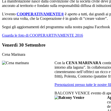
La ‎manifestazione nasce dalla convinzione che la società civile deve pe
ancorato al ‎territorio e fondato sulla responsabilità diffusa di ‎istituzioni
L'evento
COOPERATIVAMENTE®
è aperto a tutti, dai grandi ai
ancora una volta, che la Cooperazione è in grado di “creare valore”.
Segui gli aggiornamenti del programma sulla nostra pagina Facebook
Guarda le foto di COOPERARTIVAMENTE 2016
Venerdì 30 Settembre
Cena Marinara
Con la
CENA MARINARA
conti
intorno alla laguna”. In collaborazi
cimenteranno nell’offrirci un ricco e
fritti), Polenta, Contorno (patatine f
Prenotazioni presso tutte le nostre fil
BALCONY VENICE evento di apert
Ap
cu
de
Al