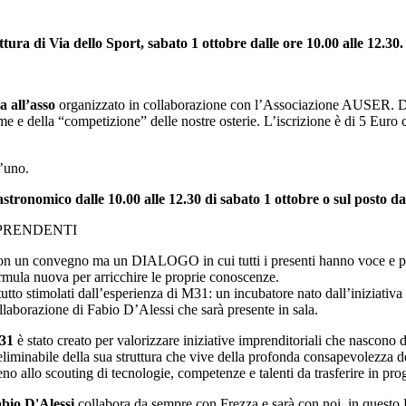
ttura di Via dello Sport, sabato 1 ottobre dalle ore 10.00 alle 12.30.
a all’asso
organizzato in collaborazione con l’Associazione AUSER. Da 
ieme e della “competizione” delle nostre osterie. L’iscrizione è di 5 Euro 
’uno.
stronomico dalle 10.00 alle 12.30 di sabato 1 ottobre o sul posto dal
PRENDENTI
n un convegno ma un DIALOGO in cui tutti i presenti hanno voce e pos
rmula nuova per arricchire le proprie conoscenze.
 tutto stimolati dall’esperienza di M31: un incubatore nato dall’iniziativ
llaborazione di Fabio D’Alessi che sarà presente in sala.
31
è stato creato per valorizzare iniziative imprenditoriali che nascono d
eliminabile della sua struttura che vive della profonda consapevolezza d
eno allo scouting di tecnologie, competenze e talenti da trasferire in pro
bio D'Alessi
collabora da sempre con Frezza e sarà con noi, in questo