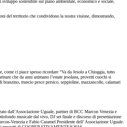
i ‎sviluppo ‎sostenibile sul piano ambientale, economico e sociale,
zioni del territorio che condividono la nostra visione, dimostrando,
, come ci piace spesso ricordare “Va da Jesolo a Chioggia, tutto
rinare che da anni animano l’estate jesolana, provetti cuochi si
 di branzino, trancio pesce persico, seppioline, mazzancolle, calamari
all’Associazione Uguale, partner di BCC Marcon Venezia e
 sottofondo musicale dal vivo, DJ set finale e discorso di presentazione
arcon-Venezia e Fabio Caramel Presidente dell’ Associazione Uguale.
nziare i progetti di COOPERATIVAMENTE®2016.