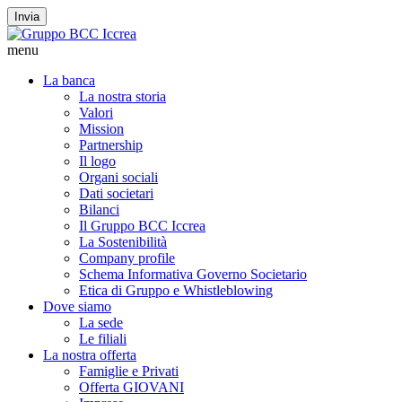
Invia
menu
La banca
La nostra storia
Valori
Mission
Partnership
Il logo
Organi sociali
Dati societari
Bilanci
Il Gruppo BCC Iccrea
La Sostenibilità
Company profile
Schema Informativa Governo Societario
Etica di Gruppo e Whistleblowing
Dove siamo
La sede
Le filiali
La nostra offerta
Famiglie e Privati
Offerta GIOVANI