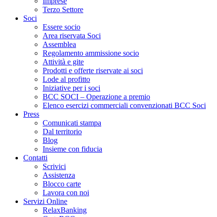
Imprese
Terzo Settore
Soci
Essere socio
Area riservata Soci
Assemblea
Regolamento ammissione socio
Attività e gite
Prodotti e offerte riservate ai soci
Lode al profitto
Iniziative per i soci
BCC SOCI – Operazione a premio
Elenco esercizi commerciali convenzionati BCC Soci
Press
Comunicati stampa
Dal territorio
Blog
Insieme con fiducia
Contatti
Scrivici
Assistenza
Blocco carte
Lavora con noi
Servizi Online
RelaxBanking