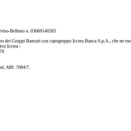
Treviso-Belluno n. 03669140265
bo dei Gruppi Bancari con capogruppo Iccrea Banca S.p.A., che ne eserc
vo Iccrea -
970
od. ABI: 7084/7.