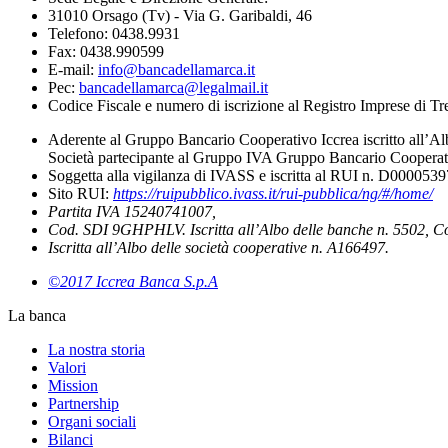
31010 Orsago (Tv) - Via G. Garibaldi, 46
Telefono: 0438.9931
Fax: 0438.990599
E-mail:
info@bancadellamarca.it
Pec:
bancadellamarca@legalmail.it
Codice Fiscale e numero di iscrizione al Registro Imprese di 
Aderente al Gruppo Bancario Cooperativo Iccrea iscritto all’Al
Società partecipante al Gruppo IVA Gruppo Bancario Cooperati
Soggetta alla vigilanza di IVASS e iscritta al RUI n. D000053
Sito RUI:
https://ruipubblico.ivass.it/rui-pubblica/ng/#/home/
Partita IVA 15240741007,
Cod. SDI 9GHPHLV. Iscritta all’Albo delle banche n. 5502, C
Iscritta all’Albo delle società cooperative n. A166497.
©2017 Iccrea Banca S.p.A
La banca
La nostra storia
Valori
Mission
Partnership
Organi sociali
Bilanci