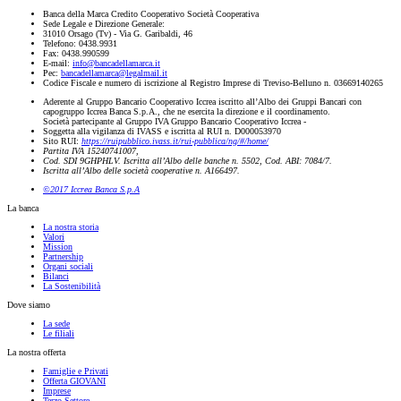
Banca della Marca Credito Cooperativo Società Cooperativa
Sede Legale e Direzione Generale:
31010 Orsago (Tv) - Via G. Garibaldi, 46
Telefono: 0438.9931
Fax: 0438.990599
E-mail:
info@bancadellamarca.it
Pec:
bancadellamarca@legalmail.it
Codice Fiscale e numero di iscrizione al Registro Imprese di Treviso-Belluno n. 03669140265
Aderente al Gruppo Bancario Cooperativo Iccrea iscritto all’Albo dei Gruppi Bancari con
capogruppo Iccrea Banca S.p.A., che ne esercita la direzione e il coordinamento.
Società partecipante al Gruppo IVA Gruppo Bancario Cooperativo Iccrea -
Soggetta alla vigilanza di IVASS e iscritta al RUI n. D000053970
Sito RUI:
https://ruipubblico.ivass.it/rui-pubblica/ng/#/home/
Partita IVA 15240741007,
Cod. SDI 9GHPHLV. Iscritta all’Albo delle banche n. 5502, Cod. ABI: 7084/7.
Iscritta all’Albo delle società cooperative n. A166497.
©2017 Iccrea Banca S.p.A
La banca
La nostra storia
Valori
Mission
Partnership
Organi sociali
Bilanci
La Sostenibilità
Dove siamo
La sede
Le filiali
La nostra offerta
Famiglie e Privati
Offerta GIOVANI
Imprese
Terzo Settore