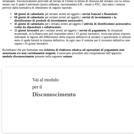
reclamante. Successivamente provvede ad inviare al Cliente la lettera di chiusura del reclamo con lo stesso
mezzo con il quale è pervenuto (posta ordinaria, raccomandata A/R , email o PEC, fax) entro i termini
previsti dalla normativa di riferimento di seguito riportati:
60 giorni
di calendario
per reclami aventi ad oggetto i
servizi bancari e finanziari;
60 giorni di calendario
per reclami aventi ad oggetto i
servizi di investimento
e
la
distribuzione di prodotti di investimento assicurativi
;
45 giorni di calendario
per i reclami aventi ad oggetto l’
attività di distribuzione assicurativa
svolta da dipendenti e collaboratori;
15 giorni lavorativi
per i reclami aventi ad oggetto i
servizi di pagamento.
In situazioni
eccezionali, se la Banca non può rispondere entro i 15 giorni lavorativi, invia una prima risposta
indicando le ragioni del differimento della risposta definitiva al reclamo e specificando il termine
entro il quale fornirà la risposta definitiva. In ogni caso il termine per il riscontro definitivo non
supera i 35 giorni lavorativi.
Ricordiamo che per formulare una
richiesta di rimborso relativa ad operazioni di pagamento non
autorizzate e/o non correttamente eseguite
, è necessario procedere alla compilazione dell’apposito
modulo
disconoscimento
presente nella seguente
sezione
Vai al modulo
per il
Disconoscimento