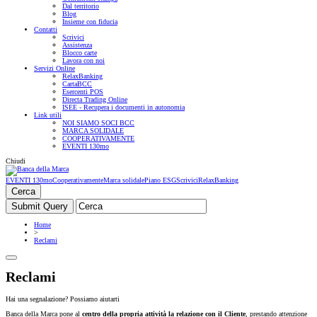
Dal territorio
Blog
Insieme con fiducia
Contatti
Scrivici
Assistenza
Blocco carte
Lavora con noi
Servizi Online
RelaxBanking
CartaBCC
Esercenti POS
Directa Trading Online
ISEE - Recupera i documenti in autonomia
Link utili
NOI SIAMO SOCI BCC
MARCA SOLIDALE
COOPERATIVAMENTE
EVENTI 130mo
Chiudi
EVENTI 130mo
Cooperativamente
Marca solidale
Piano ESG
Scrivici
RelaxBanking
Cerca
Home
>
Reclami
Reclami
Hai una segnalazione? Possiamo aiutarti
Banca della Marca pone al
centro della propria attività la relazione con il Cliente
, prestando attenzione