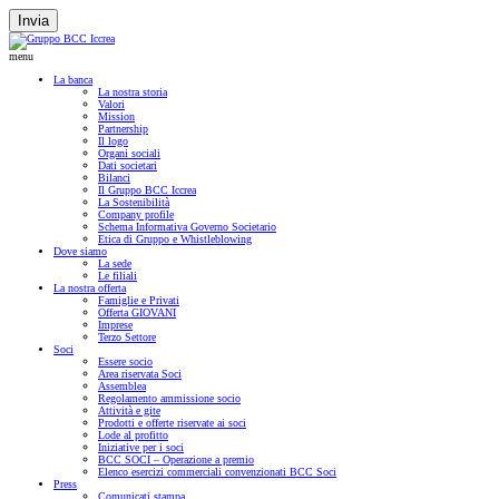
Invia
menu
La banca
La nostra storia
Valori
Mission
Partnership
Il logo
Organi sociali
Dati societari
Bilanci
Il Gruppo BCC Iccrea
La Sostenibilità
Company profile
Schema Informativa Governo Societario
Etica di Gruppo e Whistleblowing
Dove siamo
La sede
Le filiali
La nostra offerta
Famiglie e Privati
Offerta GIOVANI
Imprese
Terzo Settore
Soci
Essere socio
Area riservata Soci
Assemblea
Regolamento ammissione socio
Attività e gite
Prodotti e offerte riservate ai soci
Lode al profitto
Iniziative per i soci
BCC SOCI – Operazione a premio
Elenco esercizi commerciali convenzionati BCC Soci
Press
Comunicati stampa