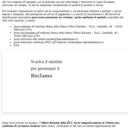
alle Sue esigenze ed operando con la massima cura per individuare e rimuovere le cause che hanno
provocato un reclamo, al fine di migliorare costantemente la qualità di prodotti e servizi.
Per eventuali contestazioni in merito ad un comportamento o un’omissione riferibile a prodotti e servizi
bancari e finanziari, alla prestazione di servizi di pagamento o a servizi di investimento o all’attività di
distribuzione assicurativa
può essere presentato un reclamo, anche mediante il modulo
scaricabile dal
link sotto riportato, a mezzo:
posta ordinaria all’indirizzo Banca della Marca Ufficio Reclami - Via G. Garibaldi, 46 – 31010
ORSAGO (TV)
posta raccomandata all’indirizzo Banca della Marca Ufficio Reclami - Via G. Garibaldi, 46 –
31010 ORSAGO (TV)
posta elettronica alla casella reclami@bancadellamarca.it
posta elettronica certificata (PEC) all’indirizzo reclami@pec.bancadellamarca.it
FAX:
Scarica il modulo
per presentare il
Reclamo
Dopo aver ricevuto un reclamo, l‘
Ufficio Reclami della BCC invia tempestivamente al Cliente una
conferma di avvenuta ricezione
dello stesso, verificando se del caso la corretta legittimazione del