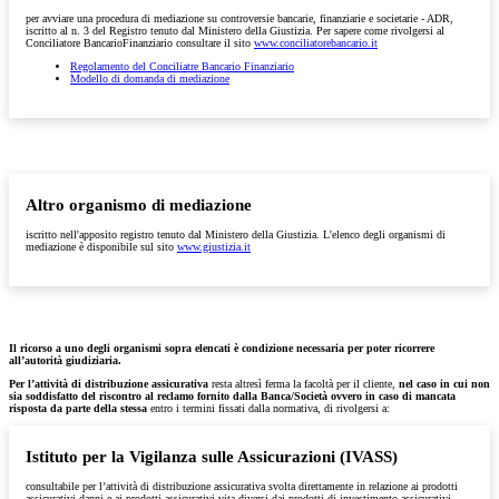
per avviare una procedura di mediazione su controversie bancarie, finanziarie e societarie - ADR,
iscritto al n. 3 del Registro tenuto dal Ministero della Giustizia. Per sapere come rivolgersi al
Conciliatore BancarioFinanziario consultare il sito
www.conciliatorebancario.it
Regolamento del Conciliatre Bancario Finanziario
Modello di domanda di mediazione
Altro organismo di mediazione
iscritto nell'apposito registro tenuto dal Ministero della Giustizia. L'elenco degli organismi di
mediazione è disponibile sul sito
www.giustizia.it
Il ricorso a uno degli organismi sopra elencati è condizione necessaria per poter ricorrere
all’autorità giudiziaria.
Per l’attività di distribuzione assicurativa
resta altresì ferma la facoltà per il cliente,
nel caso in cui non
sia soddisfatto del riscontro al reclamo fornito dalla Banca/Società ovvero in caso di mancata
risposta da parte della stessa
entro i termini fissati dalla normativa, di rivolgersi a:
Istituto per la Vigilanza sulle Assicurazioni (IVASS)
consultabile per l’attività di distribuzione assicurativa svolta direttamente in relazione ai prodotti
assicurativi danni e ai prodotti assicurativi vita diversi dai prodotti di investimento assicurativi,