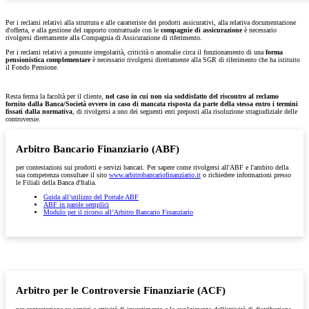
Per i reclami relativi alla struttura e alle caratteriste dei prodotti assicurativi, alla relativa documentazione
d'offerta, e alla gestione del rapporto contrattuale con le
compagnie di assicurazione
è necessario
rivolgersi direttamente alla Compagnia di Assicurazione di riferimento.
Per i reclami relativi a presunte irregolarità, criticità o anomalie circa il funzionamento di una
forma
pensionistica complementare
è necessario rivolgersi direttamente alla SGR di riferimento che ha istituito
il Fondo Pensione.
Resta ferma la facoltà per il cliente,
nel caso in cui non sia soddisfatto del riscontro al reclamo
fornito dalla Banca/Società ovvero in caso di mancata risposta da parte della stessa entro i termini
fissati dalla normativa
, di rivolgersi a uno dei seguenti enti preposti alla risoluzione stragiudiziale delle
controversie.
Arbitro Bancario Finanziario (ABF)
per contestazioni sui prodotti e servizi bancari. Per sapere come rivolgersi all'ABF e l'ambito della
sua competenza consultare il sito
www.arbitrobancariofinanziario.it
o richiedere informazioni presso
le Filiali della Banca d'Italia.
Guida all’utilizzo del Portale ABF
ABF in parole semplici
Modulo per il ricorso all’Arbitro Bancario Finanziario
Arbitro per le Controversie Finanziarie (ACF)