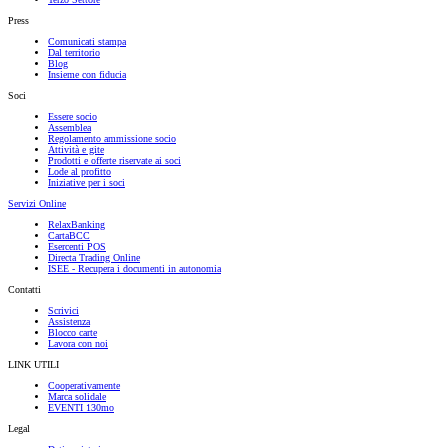
Press
Comunicati stampa
Dal territorio
Blog
Insieme con fiducia
Soci
Essere socio
Assemblea
Regolamento ammissione socio
Attività e gite
Prodotti e offerte riservate ai soci
Lode al profitto
Iniziative per i soci
Servizi Online
RelaxBanking
CartaBCC
Esercenti POS
Directa Trading Online
ISEE - Recupera i documenti in autonomia
Contatti
Scrivici
Assistenza
Blocco carte
Lavora con noi
LINK UTILI
Cooperativamente
Marca solidale
EVENTI 130mo
Legal