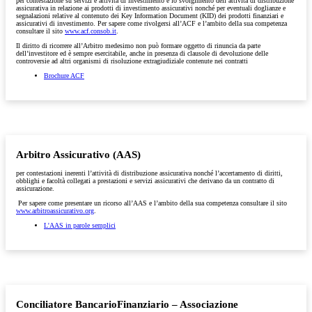
per contestazione su servizi e attività di investimento e lo svolgimento dell’attività di distribuzione
assicurativa in relazione ai prodotti di investimento assicurativi nonché per eventuali doglianze e
segnalazioni relative al contenuto dei Key Information Document (KID) dei prodotti finanziari e
assicurativi di investimento. Per sapere come rivolgersi all’ACF e l’ambito della sua competenza
consultare il sito
www.acf.consob.it
.
Il diritto di ricorrere all’Arbitro medesimo non può formare oggetto di rinuncia da parte
dell’investitore ed è sempre esercitabile, anche in presenza di clausole di devoluzione delle
controversie ad altri organismi di risoluzione extragiudiziale contenute nei contratti
Brochure ACF
Arbitro Assicurativo (AAS)
per contestazioni inerenti l’attività di distribuzione assicurativa nonché l’accertamento di diritti,
obblighi e facoltà collegati a prestazioni e servizi assicurativi che derivano da un contratto di
assicurazione.
Per sapere come presentare un ricorso all’AAS e l’ambito della sua competenza consultare il sito
www.arbitroassicurativo.org
.
L'AAS in parole semplici
Conciliatore BancarioFinanziario – Associazione