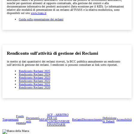
nonché per questioni attinenti al rapporto contrattuale, alla gestione dei sinistri e alla
documentazione informativa dei prodotti assicurativi (fatta eccezione per il KID). Le informazioni
relative alle modalità di presentazione di un reclamo all’IVASS e la relativa modulistica, sono
disponibili sul sito
www.ivass.it
Guida sulla presentazione dei reclami
Rendiconto sull'attività di gestione dei Reclami
in merito ai dati quantitativi dei reclami ricevuti, la BCC pubblica annualmente un rendiconto
sull’attività di gestione dei reclami. I rendiconti si possono consultare ai link sotto riportati.
Rendiconto Reclami 2025
Rendiconto Reclami 2024
Rendiconto Reclami 2023
Rendiconto Reclami 2022
Rendiconto Reclami 2021
Rendiconto Reclami 2020
ACF - ARBITRO
Fondo
Documenti
PER LE
Definizione
Trasparenza
di
MiFid
Reclami
Disconoscimento
Accessibilità
utili
CONTROVERSIE
di Default
garanzia
FINANZIARIE