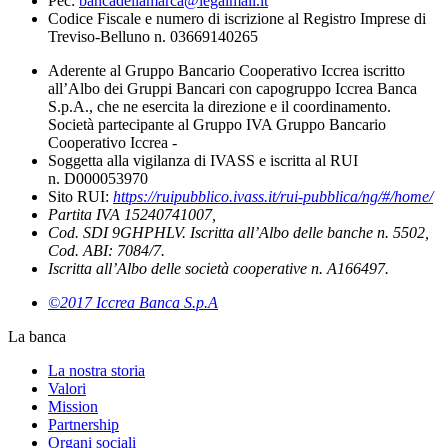
Pec:
bancadellamarca@legalmail.it
Codice Fiscale e numero di iscrizione al Registro Imprese di
Treviso-Belluno n. 03669140265
Aderente al Gruppo Bancario Cooperativo Iccrea iscritto
all’Albo dei Gruppi Bancari con capogruppo Iccrea Banca
S.p.A., che ne esercita la direzione e il coordinamento.
Società partecipante al Gruppo IVA Gruppo Bancario
Cooperativo Iccrea -
Soggetta alla vigilanza di IVASS e iscritta al RUI
n. D000053970
Sito RUI:
https://ruipubblico.ivass.it/rui-pubblica/ng/#/home/
Partita IVA 15240741007,
Cod. SDI 9GHPHLV. Iscritta all’Albo delle banche n. 5502,
Cod. ABI: 7084/7.
Iscritta all’Albo delle società cooperative n. A166497.
©2017 Iccrea Banca S.p.A
La banca
La nostra storia
Valori
Mission
Partnership
Organi sociali