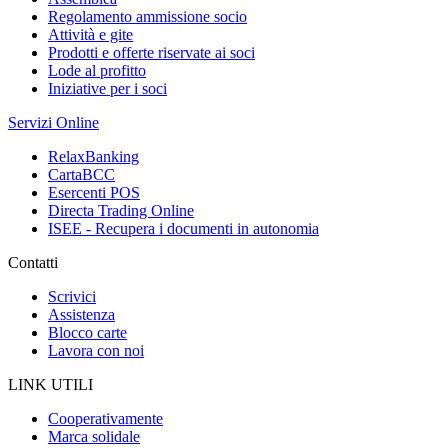
Regolamento ammissione socio
Attività e gite
Prodotti e offerte riservate ai soci
Lode al profitto
Iniziative per i soci
Servizi Online
RelaxBanking
CartaBCC
Esercenti POS
Directa Trading Online
ISEE - Recupera i documenti in autonomia
Contatti
Scrivici
Assistenza
Blocco carte
Lavora con noi
LINK UTILI
Cooperativamente
Marca solidale