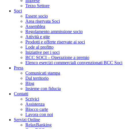
Imprese
Terzo Settore
Soci
Essere socio
Area riservata Soci
Assemblea
Regolamento ammissione socio
Attività e gite
Prodotti e offerte riservate ai soci
Lode al profitto
Iniziative per i soci
BCC SOCI – Operazione a premio
Elenco esercizi commerciali convenzionati BCC Soci
Press
Comunicati stampa
Dal territorio
Blog
Insieme con fiducia
Contatti
Scrivici
Assistenza
Blocco carte
Lavora con noi
Servizi Online
RelaxBanking