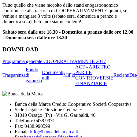
Tutto quello che viene raccolto dallo stand enogastronomico
contribuisce alla raccolta di COOPERATIVAMENTE quindi, se
venite a mangiare 3 volte (sabato sera, domenica a pranzo e
domenica sera), beh...noi siamo contenti!
Sabato sera dalle ore 18.30 - Domenica a pranzo dalle ore 12.00
- Domenica sera dalle ore 18.30
DOWNLOAD
Programma generale COOPERATIVAMENTE 2017
ACF - ARBITRO
Fondo
Documenti
PER LE
Trasparenza
di
MiFid
Reclami
Dis
utili
CONTROVERSIE
garanzia
FINANZIARIE
Banca della Marca Credito Cooperativo Società Cooperativa
Sede Legale e Direzione Generale:
31010 Orsago (Tv) - Via G. Garibaldi, 46
Telefono: 0438.9931
Fax: 0438.990599
E-mail:
info@bancadellamarca.it