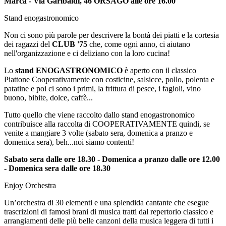
Marca - Via Garibaldi, 46 ORSAGO alle ore 16.00
Stand enogastronomico
Non ci sono più parole per descrivere la bontà dei piatti e la cortesia
dei ragazzi del
CLUB '75
che, come ogni anno, ci aiutano
nell'organizzazione e ci deliziano con la loro cucina!
Lo
stand ENOGASTRONOMICO
è aperto con il classico
Piattone Cooperativamente con costicine, salsicce, pollo, polenta e
patatine e poi ci sono i primi, la frittura di pesce, i fagioli, vino
buono, bibite, dolce, caffè...
Tutto quello che viene raccolto dallo stand enogastronomico
contribuisce alla raccolta di COOPERATIVAMENTE quindi, se
venite a mangiare 3 volte (sabato sera, domenica a pranzo e
domenica sera), beh...noi siamo contenti!
Sabato sera dalle ore 18.30 - Domenica a pranzo dalle ore 12.00
- Domenica sera dalle ore 18.30
Enjoy Orchestra
Un’orchestra di 30 elementi e una splendida cantante che esegue
trascrizioni di famosi brani di musica tratti dal repertorio classico e
arrangiamenti delle più belle canzoni della musica leggera di tutti i