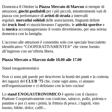
Domenica 8 Ottobre la
Piazza Mercato di Marcon
si riempie di
attrazioni,
giochi gonfiabili
per i più piccoli, intrattenimenti vari di
piazza con performance di
artisti di strada
a intervalli
regolari,
mercatini solidali
delle associazioni, fragranti delizie
dei
truck food
vi stuzzicheranno l’appetito, le
attività sportive
e
la
musica
accompagneranno il vostro divertimento, per una serena
domenica con la famiglia.
L'accesso alle attrazioni è consentito solo con speciale braccialetto
identificativo “COOPERATIVAMENTE®” che viene fornito
all’ingresso con un’offerta libera.
Piazza Mercato a Marcon dalle 10.00 alle 17.00
Stand enogastronomico
Non ci sono più parole per descrivere la bontà dei piatti e la cortesia
dei ragazzi del
CLUB '75
che, come ogni anno, ci aiutano
nell'organizzazione e ci deliziano con la loro cucina!
Lo
stand ENOGASTRONOMICO
è aperto con il classico
Piattone Cooperativamente con costicine, salsicce, pollo, polenta e
patatine e poi ci sono i primi, la frittura di pesce, i fagioli, vino
buono, bibite, dolce, caffè...