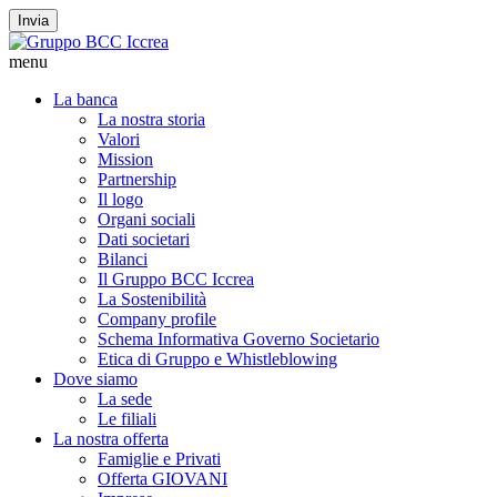
Invia
menu
La banca
La nostra storia
Valori
Mission
Partnership
Il logo
Organi sociali
Dati societari
Bilanci
Il Gruppo BCC Iccrea
La Sostenibilità
Company profile
Schema Informativa Governo Societario
Etica di Gruppo e Whistleblowing
Dove siamo
La sede
Le filiali
La nostra offerta
Famiglie e Privati
Offerta GIOVANI