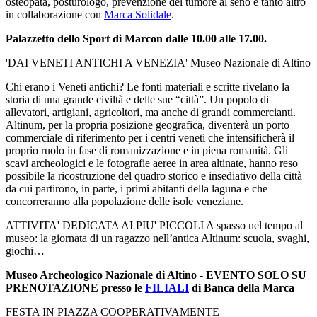
osteopata, posturologo, prevenzione del tumore al seno e tanto altro
in collaborazione con
Marca Solidale
.
Palazzetto dello Sport di Marcon dalle 10.00 alle 17.00.
'DAI VENETI ANTICHI A VENEZIA' Museo Nazionale di Altino
Chi erano i Veneti antichi? Le fonti materiali e scritte rivelano la
storia di una grande civiltà e delle sue “città”. Un popolo di
allevatori, artigiani, agricoltori, ma anche di grandi commercianti.
Altinum, per la propria posizione geografica, diventerà un porto
commerciale di riferimento per i centri veneti che intensificherà il
proprio ruolo in fase di romanizzazione e in piena romanità. Gli
scavi archeologici e le fotografie aeree in area altinate, hanno reso
possibile la ricostruzione del quadro storico e insediativo della città
da cui partirono, in parte, i primi abitanti della laguna e che
concorreranno alla popolazione delle isole veneziane.
ATTIVITA' DEDICATA AI PIU' PICCOLI A spasso nel tempo al
museo: la giornata di un ragazzo nell’antica Altinum: scuola, svaghi,
giochi…
Museo Archeologico Nazionale di Altino - EVENTO SOLO SU
PRENOTAZIONE presso le
FILIALI
di Banca della Marca
FESTA IN PIAZZA COOPERATIVAMENTE