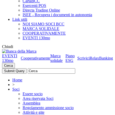
CartaBCC
Esercenti POS
Directa Trading Online
ISEE - Recupera i documenti in autonomia
Link utili
NOI SIAMO SOCI BCC
MARCA SOLIDALE
COOPERATIVAMENTE
EVENTI 130mo
Chiudi
EVENTI
Marca
Piano
Cooperativamente
Scrivici
RelaxBanking
130mo
solidale
ESG
Cerca
Home
>
Soci
Essere socio
Area riservata Soci
Assemblea
Regolamento ammissione socio
Attività e gite