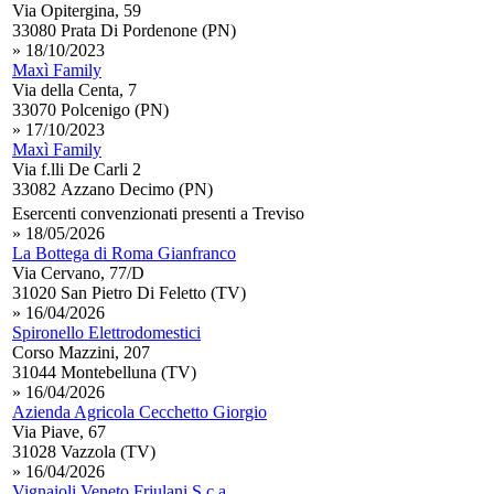
Via Opitergina, 59
33080 Prata Di Pordenone (PN)
» 18/10/2023
Maxì Family
Via della Centa, 7
33070 Polcenigo (PN)
» 17/10/2023
Maxì Family
Via f.lli De Carli 2
33082 Azzano Decimo (PN)
Esercenti convenzionati presenti a Treviso
» 18/05/2026
La Bottega di Roma Gianfranco
Via Cervano, 77/D
31020 San Pietro Di Feletto (TV)
» 16/04/2026
Spironello Elettrodomestici
Corso Mazzini, 207
31044 Montebelluna (TV)
» 16/04/2026
Azienda Agricola Cecchetto Giorgio
Via Piave, 67
31028 Vazzola (TV)
» 16/04/2026
Vignaioli Veneto Friulani S.c.a.