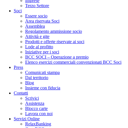
Imprese
Terzo Settore
Soci
Essere socio
Area riservata Soci
Assemblea
Regolamento ammissione socio
Attività e gite
Prodotti e offerte riservate ai soci
Lode al profitto
Iniziative per i soci
BCC SOCI – Operazione a premio
Elenco esercizi commerciali convenzionati BCC Soci
Press
Comunicati stampa
Dal territorio
Blog
Insieme con fiducia
Contatti
Scrivici
Assistenza
Blocco carte
Lavora con noi
Servizi Online
RelaxBanking