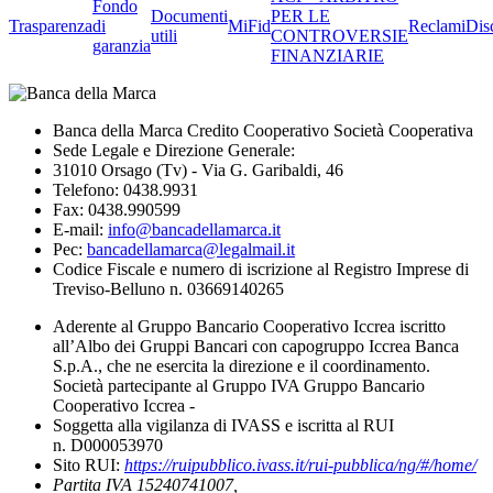
Fondo
Documenti
PER LE
Trasparenza
di
MiFid
Reclami
Dis
utili
CONTROVERSIE
garanzia
FINANZIARIE
Banca della Marca Credito Cooperativo Società Cooperativa
Sede Legale e Direzione Generale:
31010 Orsago (Tv) - Via G. Garibaldi, 46
Telefono: 0438.9931
Fax: 0438.990599
E-mail:
info@bancadellamarca.it
Pec:
bancadellamarca@legalmail.it
Codice Fiscale e numero di iscrizione al Registro Imprese di
Treviso-Belluno n. 03669140265
Aderente al Gruppo Bancario Cooperativo Iccrea iscritto
all’Albo dei Gruppi Bancari con capogruppo Iccrea Banca
S.p.A., che ne esercita la direzione e il coordinamento.
Società partecipante al Gruppo IVA Gruppo Bancario
Cooperativo Iccrea -
Soggetta alla vigilanza di IVASS e iscritta al RUI
n. D000053970
Sito RUI:
https://ruipubblico.ivass.it/rui-pubblica/ng/#/home/
Partita IVA 15240741007,