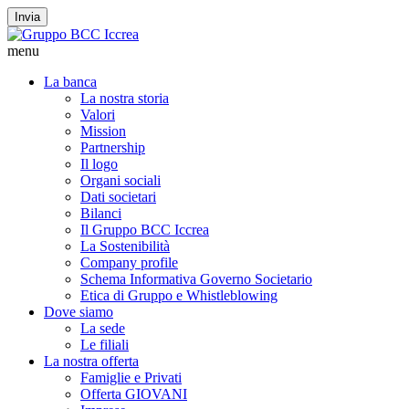
Invia
menu
La banca
La nostra storia
Valori
Mission
Partnership
Il logo
Organi sociali
Dati societari
Bilanci
Il Gruppo BCC Iccrea
La Sostenibilità
Company profile
Schema Informativa Governo Societario
Etica di Gruppo e Whistleblowing
Dove siamo
La sede
Le filiali
La nostra offerta
Famiglie e Privati
Offerta GIOVANI