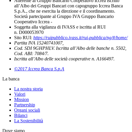
Aderente al Gruppo Bancario Cooperativo Iccrea iscritto
all’Albo dei Gruppi Bancari con capogruppo Iccrea Banca
S.p.A., che ne esercita la direzione e il coordinamento.
Società partecipante al Gruppo IVA Gruppo Bancario
Cooperativo Iccrea -
Soggetta alla vigilanza di IVASS e iscritta al RUI
n. D000053970
Sito RUI:
https://ruipubblico.ivass.it/rui-pubblica/ng/#/home/
Partita IVA 15240741007,
Cod. SDI 9GHPHLV. Iscritta all’Albo delle banche n. 5502,
Cod. ABI: 7084/7.
Iscritta all’Albo delle società cooperative n. A166497.
©2017 Iccrea Banca S.p.A
La banca
La nostra storia
Valori
Mission
Partnership
Organi sociali
Bilanci
La Sostenibilità
Dove siamo