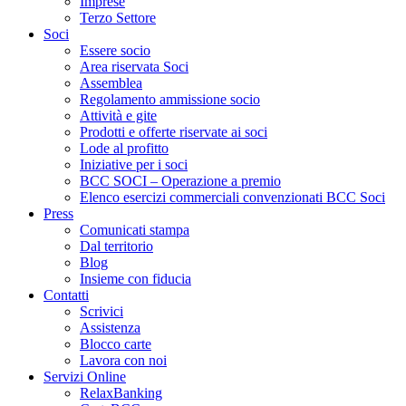
Imprese
Terzo Settore
Soci
Essere socio
Area riservata Soci
Assemblea
Regolamento ammissione socio
Attività e gite
Prodotti e offerte riservate ai soci
Lode al profitto
Iniziative per i soci
BCC SOCI – Operazione a premio
Elenco esercizi commerciali convenzionati BCC Soci
Press
Comunicati stampa
Dal territorio
Blog
Insieme con fiducia
Contatti
Scrivici
Assistenza
Blocco carte
Lavora con noi
Servizi Online
RelaxBanking