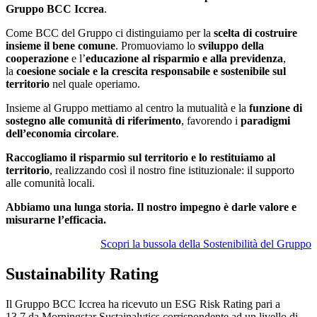
Gruppo BCC Iccrea
.
Come BCC del Gruppo ci distinguiamo per la
scelta di costruire
insieme il bene comune
. Promuoviamo lo
sviluppo della
cooperazione
e l’
educazione al risparmio e alla previdenza
,
la
coesione sociale e la crescita responsabile e sostenibile sul
territorio
nel quale operiamo.
Insieme al Gruppo mettiamo al centro la mutualità e la
funzione di
sostegno alle comunità di riferimento
, favorendo i
paradigmi
dell’economia circolare
.
Raccogliamo il risparmio sul territorio e lo restituiamo al
territorio
, realizzando così il nostro fine istituzionale: il supporto
alle comunità locali.
Abbiamo una lunga storia. Il nostro impegno è darle valore e
misurarne l’efficacia.
Scopri la bussola della Sostenibilità del Gruppo
Sustainability Rating
Il Gruppo BCC Iccrea ha ricevuto un ESG Risk Rating pari a
13,7 da Morningstar Sustainalytics corrispondente ad un livello di