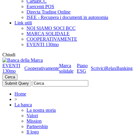
CartaBCC
Esercenti POS
Directa Trading Online
ISEE - Recupera i documenti in autonomia
Link utili
NOI SIAMO SOCI BCC
MARCA SOLIDALE
COOPERATIVAMENTE
EVENTI 130mo
Chiudi
EVENTI
Marca
Piano
Cooperativamente
Scrivici
RelaxBanking
130mo
solidale
ESG
Cerca
Home
>
La banca
La nostra storia
Valori
Mission
Partnership
Il logo