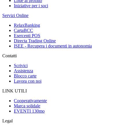
Lode al profitto
Iniziative per i soci
Servizi Online
RelaxBanking
CartaBCC
Esercenti POS
Directa Trading Online
ISEE - Recupera i documenti in autonomia
Contatti
Scrivici
Assistenza
Blocco carte
Lavora con noi
LINK UTILI
Cooperativamente
Marca solidale
EVENTI 130mo
Legal