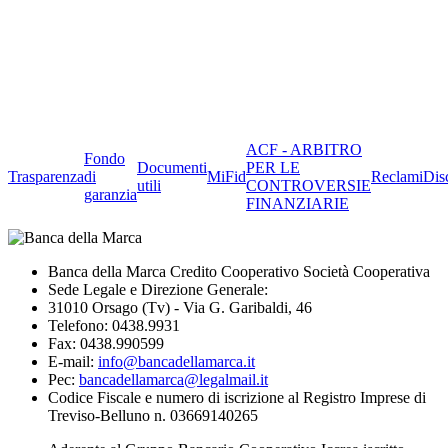
ACF - ARBITRO
Fondo
Documenti
PER LE
Trasparenza
di
MiFid
Reclami
Dis
utili
CONTROVERSIE
garanzia
FINANZIARIE
Banca della Marca Credito Cooperativo Società Cooperativa
Sede Legale e Direzione Generale:
31010 Orsago (Tv) - Via G. Garibaldi, 46
Telefono: 0438.9931
Fax: 0438.990599
E-mail:
info@bancadellamarca.it
Pec:
bancadellamarca@legalmail.it
Codice Fiscale e numero di iscrizione al Registro Imprese di
Treviso-Belluno n. 03669140265