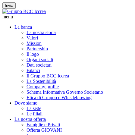
Invia
menu
La banca
La nostra storia
Valori
Mission
Partnership
Il logo
Organi sociali
Dati societari
Bilanci
Il Gruppo BCC Iccrea
La Sostenibilità
Company profile
Schema Informativa Governo Societario
Etica di Gruppo e Whistleblowing
Dove siamo
La sede
Le filiali
La nostra offerta
Famiglie e Privati
Offerta GIOVANI