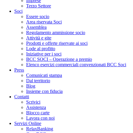
Imprese
Terzo Settore
Soci
Essere socio
Area riservata Soci
Assemblea
Regolamento ammissione socio
Attività e gite
Prodotti e offerte riservate ai soci
Lode al profitto
Iniziative per i soci
BCC SOCI – Operazione a premio
Elenco esercizi commerciali convenzionati BCC Soci
Press
Comunicati stampa
Dal territorio
Blog
Insieme con fiducia
Contatti
Scrivici
Assistenza
Blocco carte
Lavora con noi
Servizi Online
RelaxBanking