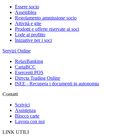
Essere socio
Assemblea
Regolamento ammissione socio
Attività e gite
Prodotti e offerte riservate ai soci
Lode al profitto
Iniziative per i soci
Servizi Online
RelaxBanking
CartaBCC
Esercenti POS
Directa Trading Online
ISEE - Recupera i documenti in autonomia
Contatti
Scrivici
Assistenza
Blocco carte
Lavora con noi
LINK UTILI