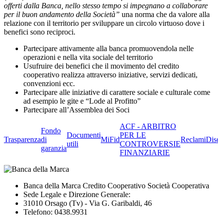
offerti dalla Banca, nello stesso tempo si impegnano a collaborare
per il buon andamento della Società”
una norma che da valore alla
relazione con il territorio per sviluppare un circolo virtuoso dove i
benefici sono reciproci.
Partecipare attivamente alla banca promuovendola nelle
operazioni e nella vita sociale del territorio
Usufruire dei benefici che il movimento del credito
cooperativo realizza attraverso iniziative, servizi dedicati,
convenzioni ecc.
Partecipare alle iniziative di carattere sociale e culturale come
ad esempio le gite e “Lode al Profitto”
Partecipare all’Assemblea dei Soci
ACF - ARBITRO
Fondo
Documenti
PER LE
Trasparenza
di
MiFid
Reclami
Dis
utili
CONTROVERSIE
garanzia
FINANZIARIE
Banca della Marca Credito Cooperativo Società Cooperativa
Sede Legale e Direzione Generale:
31010 Orsago (Tv) - Via G. Garibaldi, 46
Telefono: 0438.9931