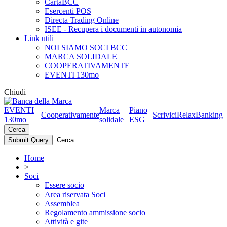
CartaBCC
Esercenti POS
Directa Trading Online
ISEE - Recupera i documenti in autonomia
Link utili
NOI SIAMO SOCI BCC
MARCA SOLIDALE
COOPERATIVAMENTE
EVENTI 130mo
Chiudi
EVENTI
Marca
Piano
Cooperativamente
Scrivici
RelaxBanking
130mo
solidale
ESG
Cerca
Home
>
Soci
Essere socio
Area riservata Soci
Assemblea
Regolamento ammissione socio
Attività e gite