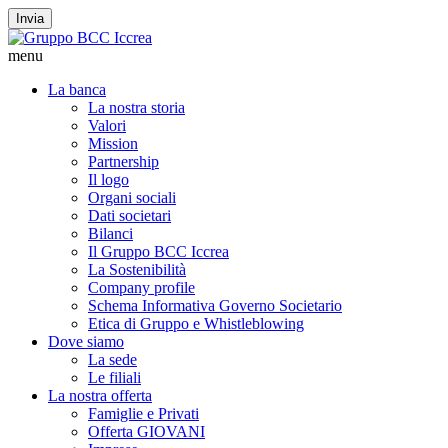
Invia
menu
La banca
La nostra storia
Valori
Mission
Partnership
Il logo
Organi sociali
Dati societari
Bilanci
Il Gruppo BCC Iccrea
La Sostenibilità
Company profile
Schema Informativa Governo Societario
Etica di Gruppo e Whistleblowing
Dove siamo
La sede
Le filiali
La nostra offerta
Famiglie e Privati
Offerta GIOVANI