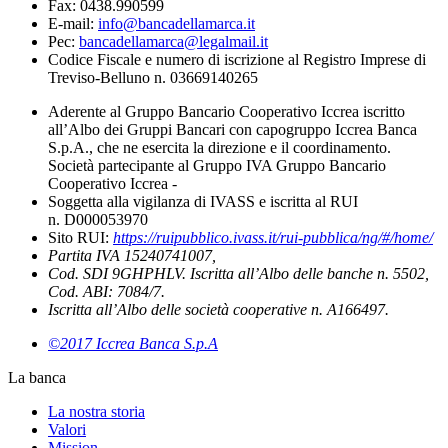
Fax: 0438.990599
E-mail:
info@bancadellamarca.it
Pec:
bancadellamarca@legalmail.it
Codice Fiscale e numero di iscrizione al Registro Imprese di
Treviso-Belluno n. 03669140265
Aderente al Gruppo Bancario Cooperativo Iccrea iscritto
all’Albo dei Gruppi Bancari con capogruppo Iccrea Banca
S.p.A., che ne esercita la direzione e il coordinamento.
Società partecipante al Gruppo IVA Gruppo Bancario
Cooperativo Iccrea -
Soggetta alla vigilanza di IVASS e iscritta al RUI
n. D000053970
Sito RUI:
https://ruipubblico.ivass.it/rui-pubblica/ng/#/home/
Partita IVA 15240741007,
Cod. SDI 9GHPHLV. Iscritta all’Albo delle banche n. 5502,
Cod. ABI: 7084/7.
Iscritta all’Albo delle società cooperative n. A166497.
©2017 Iccrea Banca S.p.A
La banca
La nostra storia
Valori
Mission