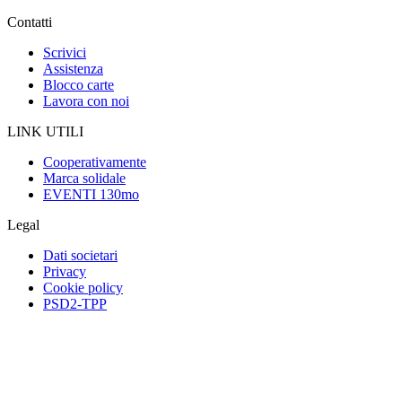
Contatti
Scrivici
Assistenza
Blocco carte
Lavora con noi
LINK UTILI
Cooperativamente
Marca solidale
EVENTI 130mo
Legal
Dati societari
Privacy
Cookie policy
PSD2-TPP