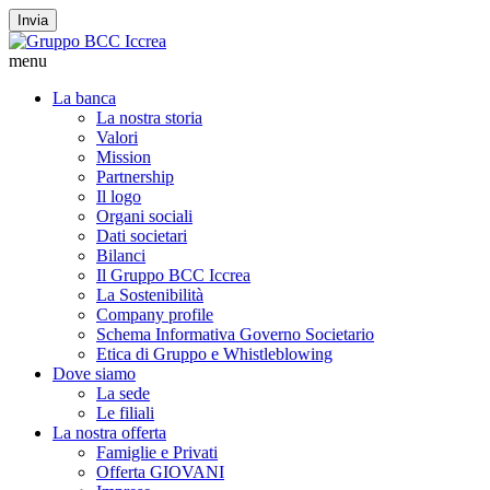
Invia
menu
La banca
La nostra storia
Valori
Mission
Partnership
Il logo
Organi sociali
Dati societari
Bilanci
Il Gruppo BCC Iccrea
La Sostenibilità
Company profile
Schema Informativa Governo Societario
Etica di Gruppo e Whistleblowing
Dove siamo
La sede
Le filiali
La nostra offerta
Famiglie e Privati
Offerta GIOVANI