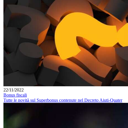
22/11/2022
Bonus fiscali
Tutte le novità sul Superbonus contenute nel Decreto Aiuti-Quater