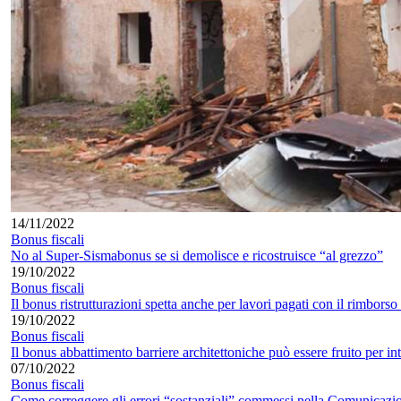
14/11/2022
Bonus fiscali
No al Super-Sismabonus se si demolisce e ricostruisce “al grezzo”
19/10/2022
Bonus fiscali
Il bonus ristrutturazioni spetta anche per lavori pagati con il rimborso
19/10/2022
Bonus fiscali
Il bonus abbattimento barriere architettoniche può essere fruito per int
07/10/2022
Bonus fiscali
Come correggere gli errori “sostanziali” commessi nella Comunicazione 