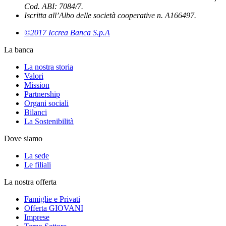
Cod. ABI: 7084/7.
Iscritta all’Albo delle società cooperative n. A166497.
©2017 Iccrea Banca S.p.A
La banca
La nostra storia
Valori
Mission
Partnership
Organi sociali
Bilanci
La Sostenibilità
Dove siamo
La sede
Le filiali
La nostra offerta
Famiglie e Privati
Offerta GIOVANI
Imprese