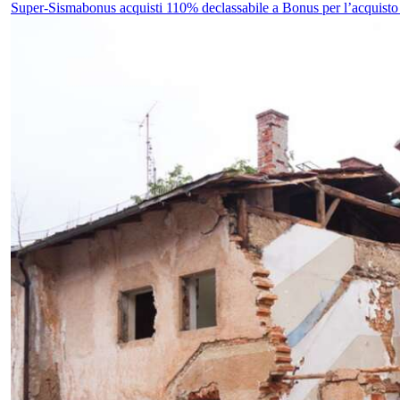
Super-Sismabonus acquisti 110% declassabile a Bonus per l’acquisto di