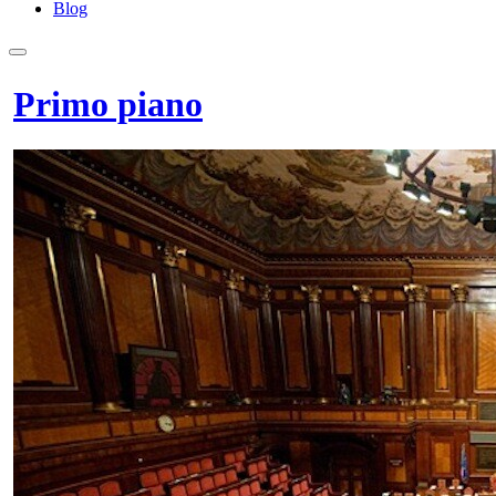
Blog
Primo piano