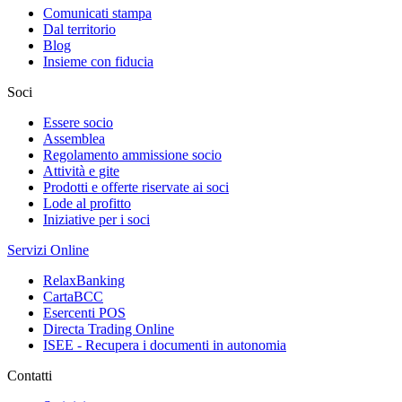
Comunicati stampa
Dal territorio
Blog
Insieme con fiducia
Soci
Essere socio
Assemblea
Regolamento ammissione socio
Attività e gite
Prodotti e offerte riservate ai soci
Lode al profitto
Iniziative per i soci
Servizi Online
RelaxBanking
CartaBCC
Esercenti POS
Directa Trading Online
ISEE - Recupera i documenti in autonomia
Contatti