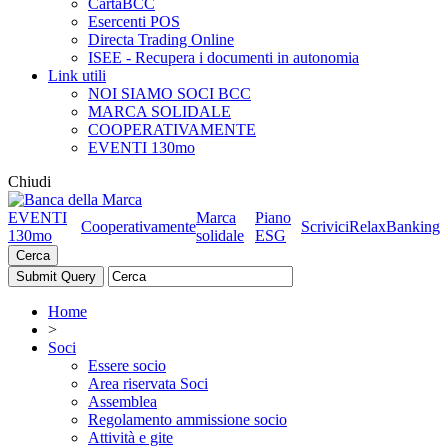
CartaBCC
Esercenti POS
Directa Trading Online
ISEE - Recupera i documenti in autonomia
Link utili
NOI SIAMO SOCI BCC
MARCA SOLIDALE
COOPERATIVAMENTE
EVENTI 130mo
Chiudi
EVENTI
Marca
Piano
Cooperativamente
Scrivici
RelaxBanking
130mo
solidale
ESG
Cerca
Home
>
Soci
Essere socio
Area riservata Soci
Assemblea
Regolamento ammissione socio
Attività e gite