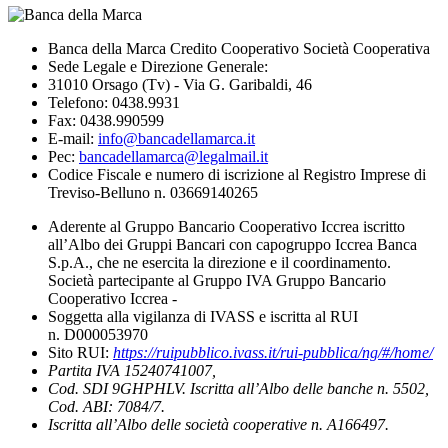
Banca della Marca Credito Cooperativo Società Cooperativa
Sede Legale e Direzione Generale:
31010 Orsago (Tv) - Via G. Garibaldi, 46
Telefono: 0438.9931
Fax: 0438.990599
E-mail:
info@bancadellamarca.it
Pec:
bancadellamarca@legalmail.it
Codice Fiscale e numero di iscrizione al Registro Imprese di
Treviso-Belluno n. 03669140265
Aderente al Gruppo Bancario Cooperativo Iccrea iscritto
all’Albo dei Gruppi Bancari con capogruppo Iccrea Banca
S.p.A., che ne esercita la direzione e il coordinamento.
Società partecipante al Gruppo IVA Gruppo Bancario
Cooperativo Iccrea -
Soggetta alla vigilanza di IVASS e iscritta al RUI
n. D000053970
Sito RUI:
https://ruipubblico.ivass.it/rui-pubblica/ng/#/home/
Partita IVA 15240741007,
Cod. SDI 9GHPHLV. Iscritta all’Albo delle banche n. 5502,
Cod. ABI: 7084/7.
Iscritta all’Albo delle società cooperative n. A166497.