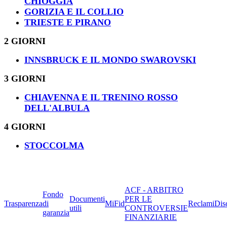
CHIOGGIA
GORIZIA E IL COLLIO
TRIESTE E PIRANO
2 GIORNI
INNSBRUCK E IL MONDO SWAROVSKI
3 GIORNI
CHIAVENNA E IL TRENINO ROSSO
DELL'ALBULA
4 GIORNI
STOCCOLMA
ACF - ARBITRO
Fondo
Documenti
PER LE
Trasparenza
di
MiFid
Reclami
Dis
utili
CONTROVERSIE
garanzia
FINANZIARIE