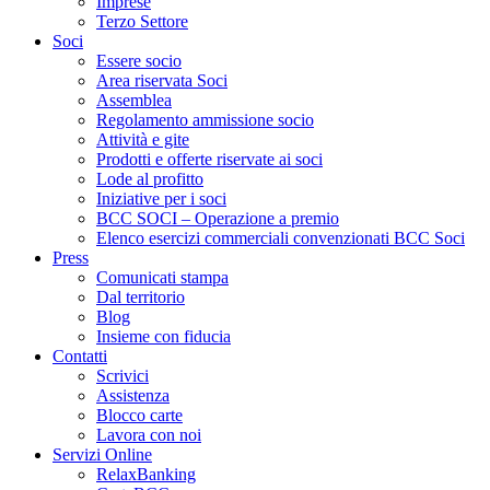
Imprese
Terzo Settore
Soci
Essere socio
Area riservata Soci
Assemblea
Regolamento ammissione socio
Attività e gite
Prodotti e offerte riservate ai soci
Lode al profitto
Iniziative per i soci
BCC SOCI – Operazione a premio
Elenco esercizi commerciali convenzionati BCC Soci
Press
Comunicati stampa
Dal territorio
Blog
Insieme con fiducia
Contatti
Scrivici
Assistenza
Blocco carte
Lavora con noi
Servizi Online
RelaxBanking