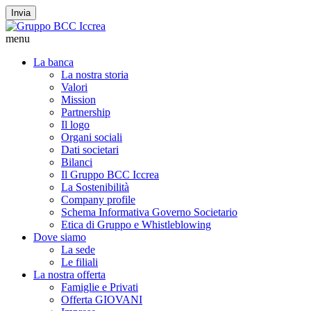
Invia
menu
La banca
La nostra storia
Valori
Mission
Partnership
Il logo
Organi sociali
Dati societari
Bilanci
Il Gruppo BCC Iccrea
La Sostenibilità
Company profile
Schema Informativa Governo Societario
Etica di Gruppo e Whistleblowing
Dove siamo
La sede
Le filiali
La nostra offerta
Famiglie e Privati
Offerta GIOVANI