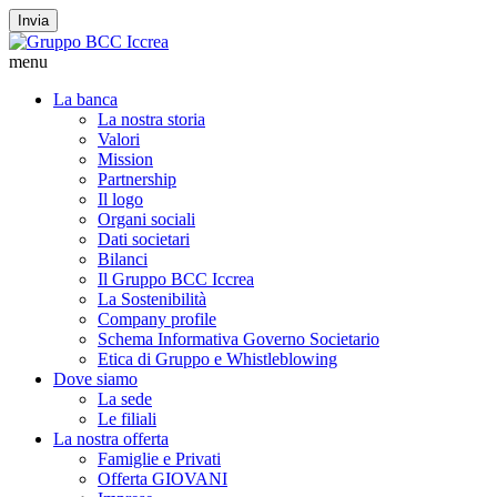
Invia
menu
La banca
La nostra storia
Valori
Mission
Partnership
Il logo
Organi sociali
Dati societari
Bilanci
Il Gruppo BCC Iccrea
La Sostenibilità
Company profile
Schema Informativa Governo Societario
Etica di Gruppo e Whistleblowing
Dove siamo
La sede
Le filiali
La nostra offerta
Famiglie e Privati
Offerta GIOVANI