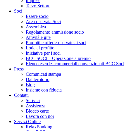
Imprese
Terzo Settore
Soci
Essere socio
Area riservata Soci
Assemblea
Regolamento ammissione socio
Attività e gite
Prodotti e offerte riservate ai soci
Lode al profitto
Iniziative per i soci
BCC SOCI – Operazione a premio
Elenco esercizi commerciali convenzionati BCC Soci
Press
Comunicati stampa
Dal territorio
Blog
Insieme con fiducia
Contatti
Scrivici
Assistenza
Blocco carte
Lavora con noi
Servizi Online
RelaxBanking