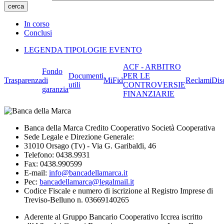
In corso
Conclusi
LEGENDA TIPOLOGIE EVENTO
ACF - ARBITRO
Fondo
Documenti
PER LE
Trasparenza
di
MiFid
Reclami
Dis
utili
CONTROVERSIE
garanzia
FINANZIARIE
Banca della Marca Credito Cooperativo Società Cooperativa
Sede Legale e Direzione Generale:
31010 Orsago (Tv) - Via G. Garibaldi, 46
Telefono: 0438.9931
Fax: 0438.990599
E-mail:
info@bancadellamarca.it
Pec:
bancadellamarca@legalmail.it
Codice Fiscale e numero di iscrizione al Registro Imprese di
Treviso-Belluno n. 03669140265
Aderente al Gruppo Bancario Cooperativo Iccrea iscritto