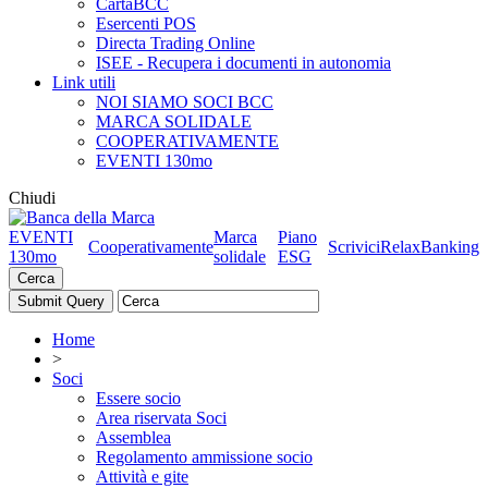
CartaBCC
Esercenti POS
Directa Trading Online
ISEE - Recupera i documenti in autonomia
Link utili
NOI SIAMO SOCI BCC
MARCA SOLIDALE
COOPERATIVAMENTE
EVENTI 130mo
Chiudi
EVENTI
Marca
Piano
Cooperativamente
Scrivici
RelaxBanking
130mo
solidale
ESG
Cerca
Home
>
Soci
Essere socio
Area riservata Soci
Assemblea
Regolamento ammissione socio
Attività e gite