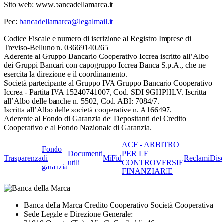
Sito web: www.bancadellamarca.it
Pec:
bancadellamarca@legalmail.it
Codice Fiscale e numero di iscrizione al Registro Imprese di
Treviso-Belluno n. 03669140265
Aderente al Gruppo Bancario Cooperativo Iccrea iscritto all’Albo
dei Gruppi Bancari con capogruppo Iccrea Banca S.p.A., che ne
esercita la direzione e il coordinamento.
Società partecipante al Gruppo IVA Gruppo Bancario Cooperativo
Iccrea - Partita IVA 15240741007, Cod. SDI 9GHPHLV. Iscritta
all’Albo delle banche n. 5502, Cod. ABI: 7084/7.
Iscritta all’Albo delle società cooperative n. A166497.
Aderente al Fondo di Garanzia dei Depositanti del Credito
Cooperativo e al Fondo Nazionale di Garanzia.
ACF - ARBITRO
Fondo
Documenti
PER LE
Trasparenza
di
MiFid
Reclami
Dis
utili
CONTROVERSIE
garanzia
FINANZIARIE
Banca della Marca Credito Cooperativo Società Cooperativa
Sede Legale e Direzione Generale: