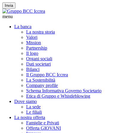
Invia
menu
La banca
La nostra storia
Valori
Mission
Partnership
Il logo
Organi sociali
Dati societari
Bilanci
Il Gruppo BCC Iccrea
La Sostenibilità
Company profile
Schema Informativa Governo Societario
Etica di Gruppo e Whistleblowing
Dove siamo
La sede
Le filiali
La nostra offerta
Famiglie e Privati
Offerta GIOVANI