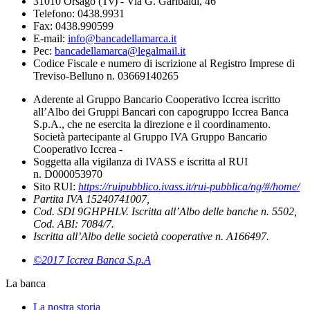
31010 Orsago (Tv) - Via G. Garibaldi, 46
Telefono: 0438.9931
Fax: 0438.990599
E-mail:
info@bancadellamarca.it
Pec:
bancadellamarca@legalmail.it
Codice Fiscale e numero di iscrizione al Registro Imprese di
Treviso-Belluno n. 03669140265
Aderente al Gruppo Bancario Cooperativo Iccrea iscritto
all’Albo dei Gruppi Bancari con capogruppo Iccrea Banca
S.p.A., che ne esercita la direzione e il coordinamento.
Società partecipante al Gruppo IVA Gruppo Bancario
Cooperativo Iccrea -
Soggetta alla vigilanza di IVASS e iscritta al RUI
n. D000053970
Sito RUI:
https://ruipubblico.ivass.it/rui-pubblica/ng/#/home/
Partita IVA 15240741007,
Cod. SDI 9GHPHLV. Iscritta all’Albo delle banche n. 5502,
Cod. ABI: 7084/7.
Iscritta all’Albo delle società cooperative n. A166497.
©2017 Iccrea Banca S.p.A
La banca
La nostra storia