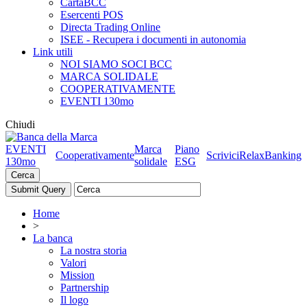
CartaBCC
Esercenti POS
Directa Trading Online
ISEE - Recupera i documenti in autonomia
Link utili
NOI SIAMO SOCI BCC
MARCA SOLIDALE
COOPERATIVAMENTE
EVENTI 130mo
Chiudi
EVENTI
Marca
Piano
Cooperativamente
Scrivici
RelaxBanking
130mo
solidale
ESG
Cerca
Home
>
La banca
La nostra storia
Valori
Mission
Partnership
Il logo