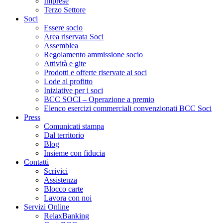
Imprese
Terzo Settore
Soci
Essere socio
Area riservata Soci
Assemblea
Regolamento ammissione socio
Attività e gite
Prodotti e offerte riservate ai soci
Lode al profitto
Iniziative per i soci
BCC SOCI – Operazione a premio
Elenco esercizi commerciali convenzionati BCC Soci
Press
Comunicati stampa
Dal territorio
Blog
Insieme con fiducia
Contatti
Scrivici
Assistenza
Blocco carte
Lavora con noi
Servizi Online
RelaxBanking