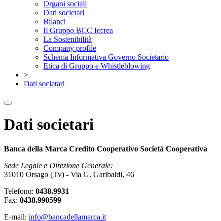
Organi sociali
Dati societari
Bilanci
Il Gruppo BCC Iccrea
La Sostenibilità
Company profile
Schema Informativa Governo Societario
Etica di Gruppo e Whistleblowing
>
Dati societari
Dati societari
Banca della Marca Credito Cooperativo Società Cooperativa
Sede Legale e Direzione Generale:
31010 Orsago (Tv) - Via G. Garibaldi, 46
Telefono:
0438.9931
Fax:
0438.990599
E-mail:
info@bancadellamarca.it