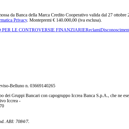
ossa da Banca della Marca Credito Cooperativo valida dal 27 ottobre 2025
rmatica Privacy
. Montepremi € 140.000,00 (iva esclusa).
O PER LE CONTROVERSIE FINANZIARIE
Reclami
Disconoscimen
Treviso-Belluno n. 03669140265
bo dei Gruppi Bancari con capogruppo Iccrea Banca S.p.A., che ne eserc
vo Iccrea -
970
od. ABI: 7084/7.