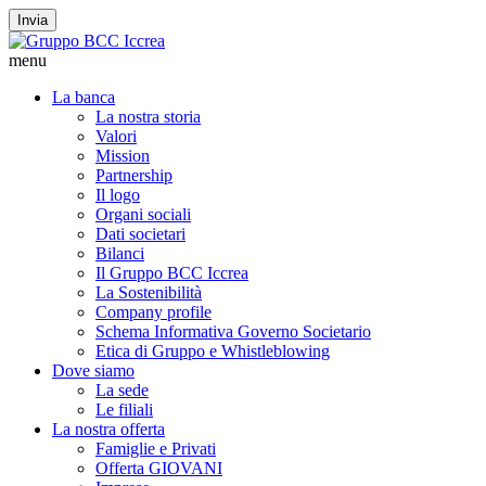
Invia
menu
La banca
La nostra storia
Valori
Mission
Partnership
Il logo
Organi sociali
Dati societari
Bilanci
Il Gruppo BCC Iccrea
La Sostenibilità
Company profile
Schema Informativa Governo Societario
Etica di Gruppo e Whistleblowing
Dove siamo
La sede
Le filiali
La nostra offerta
Famiglie e Privati
Offerta GIOVANI