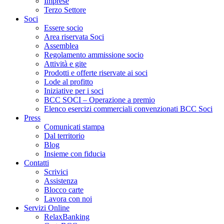
Imprese
Terzo Settore
Soci
Essere socio
Area riservata Soci
Assemblea
Regolamento ammissione socio
Attività e gite
Prodotti e offerte riservate ai soci
Lode al profitto
Iniziative per i soci
BCC SOCI – Operazione a premio
Elenco esercizi commerciali convenzionati BCC Soci
Press
Comunicati stampa
Dal territorio
Blog
Insieme con fiducia
Contatti
Scrivici
Assistenza
Blocco carte
Lavora con noi
Servizi Online
RelaxBanking