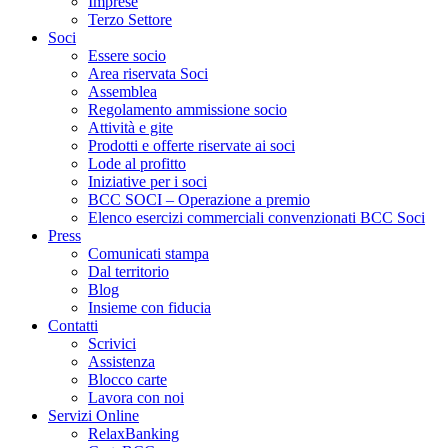
Imprese
Terzo Settore
Soci
Essere socio
Area riservata Soci
Assemblea
Regolamento ammissione socio
Attività e gite
Prodotti e offerte riservate ai soci
Lode al profitto
Iniziative per i soci
BCC SOCI – Operazione a premio
Elenco esercizi commerciali convenzionati BCC Soci
Press
Comunicati stampa
Dal territorio
Blog
Insieme con fiducia
Contatti
Scrivici
Assistenza
Blocco carte
Lavora con noi
Servizi Online
RelaxBanking