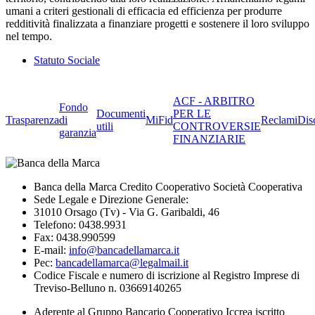
umani a criteri gestionali di efficacia ed efficienza per produrre
redditività finalizzata a finanziare progetti e sostenere il loro sviluppo
nel tempo.
Statuto Sociale
ACF - ARBITRO
Fondo
Documenti
PER LE
Trasparenza
di
MiFid
Reclami
Dis
utili
CONTROVERSIE
garanzia
FINANZIARIE
Banca della Marca Credito Cooperativo Società Cooperativa
Sede Legale e Direzione Generale:
31010 Orsago (Tv) - Via G. Garibaldi, 46
Telefono: 0438.9931
Fax: 0438.990599
E-mail:
info@bancadellamarca.it
Pec:
bancadellamarca@legalmail.it
Codice Fiscale e numero di iscrizione al Registro Imprese di
Treviso-Belluno n. 03669140265
Aderente al Gruppo Bancario Cooperativo Iccrea iscritto