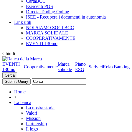
CartaBCC
Esercenti POS
Directa Trading Online
ISEE - Recupera i documenti in autonomia
Link utili
NOI SIAMO SOCI BCC
MARCA SOLIDALE
COOPERATIVAMENTE
EVENTI 130mo
Chiudi
EVENTI
Marca
Piano
Cooperativamente
Scrivici
RelaxBanking
130mo
solidale
ESG
Cerca
Home
>
La banca
La nostra storia
Valori
Mission
Partnership
Il logo