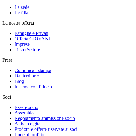
La sede
Le filiali
La nostra offerta
Famiglie e Privati
Offerta GIOVANI
Imprese
Terzo Settore
Press
Comunicati stampa
Dal territorio
Blog
Insieme con fiducia
Soci
Essere socio
Assemblea
Regolamento ammissione socio
Attività e gite
Prodotti e offerte riservate ai soci
Lode al profitto