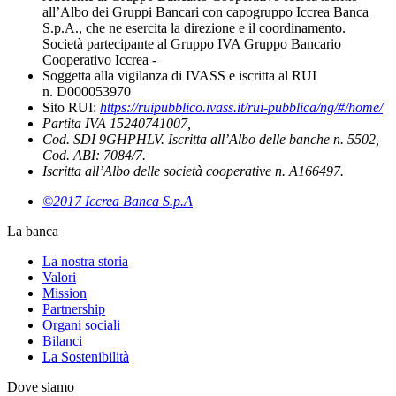
all’Albo dei Gruppi Bancari con capogruppo Iccrea Banca
S.p.A., che ne esercita la direzione e il coordinamento.
Società partecipante al Gruppo IVA Gruppo Bancario
Cooperativo Iccrea -
Soggetta alla vigilanza di IVASS e iscritta al RUI
n. D000053970
Sito RUI:
https://ruipubblico.ivass.it/rui-pubblica/ng/#/home/
Partita IVA 15240741007,
Cod. SDI 9GHPHLV. Iscritta all’Albo delle banche n. 5502,
Cod. ABI: 7084/7.
Iscritta all’Albo delle società cooperative n. A166497.
©2017 Iccrea Banca S.p.A
La banca
La nostra storia
Valori
Mission
Partnership
Organi sociali
Bilanci
La Sostenibilità
Dove siamo