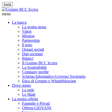
Invia
menu
La banca
La nostra storia
Valori
Mission
Partnership
Il logo
Organi sociali
Dati societari
Bilanci
Il Gruppo BCC Iccrea
La Sostenibilità
Company profile
Schema Informativa Governo Societario
Etica di Gruppo e Whistleblowing
Dove siamo
La sede
Le filiali
La nostra offerta
Famiglie e Privati
Offerta GIOVANI