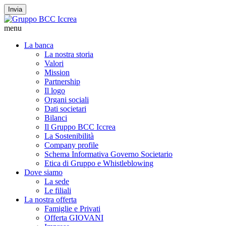
Invia
menu
La banca
La nostra storia
Valori
Mission
Partnership
Il logo
Organi sociali
Dati societari
Bilanci
Il Gruppo BCC Iccrea
La Sostenibilità
Company profile
Schema Informativa Governo Societario
Etica di Gruppo e Whistleblowing
Dove siamo
La sede
Le filiali
La nostra offerta
Famiglie e Privati
Offerta GIOVANI