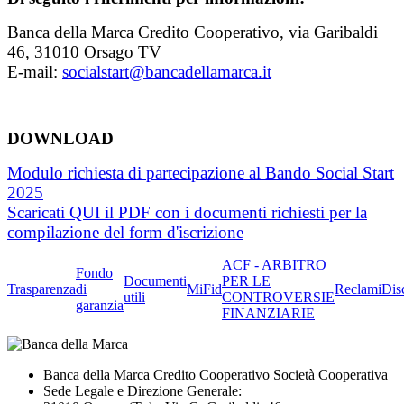
Banca della Marca Credito Cooperativo, via Garibaldi
46, 31010 Orsago TV
E-mail:
socialstart@bancadellamarca.it
DOWNLOAD
Modulo richiesta di partecipazione al Bando Social Start
2025
Scaricati QUI il PDF con i documenti richiesti per la
compilazione del form d'iscrizione
ACF - ARBITRO
Fondo
Documenti
PER LE
Trasparenza
di
MiFid
Reclami
Dis
utili
CONTROVERSIE
garanzia
FINANZIARIE
Banca della Marca Credito Cooperativo Società Cooperativa
Sede Legale e Direzione Generale: