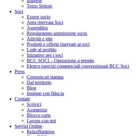
Imprese
Terzo Settore
Soci
Essere socio
Area riservata Soci
Assemblea
Regolamento ammissione socio
Attività e gite
Prodotti e offerte riservate ai soci
Lode al profitto
Iniziative per i soci
BCC SOCI – Operazione a premio
Elenco esercizi commerciali convenzionati BCC Soci
Press
Comunicati stampa
Dal territorio
Blog
Insieme con fiducia
Contatti
Scrivici
Assistenza
Blocco carte
Lavora con noi
Servizi Online
RelaxBanking