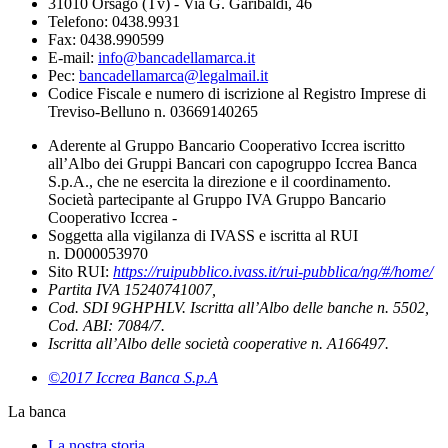
31010 Orsago (Tv) - Via G. Garibaldi, 46
Telefono: 0438.9931
Fax: 0438.990599
E-mail:
info@bancadellamarca.it
Pec:
bancadellamarca@legalmail.it
Codice Fiscale e numero di iscrizione al Registro Imprese di
Treviso-Belluno n. 03669140265
Aderente al Gruppo Bancario Cooperativo Iccrea iscritto
all’Albo dei Gruppi Bancari con capogruppo Iccrea Banca
S.p.A., che ne esercita la direzione e il coordinamento.
Società partecipante al Gruppo IVA Gruppo Bancario
Cooperativo Iccrea -
Soggetta alla vigilanza di IVASS e iscritta al RUI
n. D000053970
Sito RUI:
https://ruipubblico.ivass.it/rui-pubblica/ng/#/home/
Partita IVA 15240741007,
Cod. SDI 9GHPHLV. Iscritta all’Albo delle banche n. 5502,
Cod. ABI: 7084/7.
Iscritta all’Albo delle società cooperative n. A166497.
©2017 Iccrea Banca S.p.A
La banca
La nostra storia