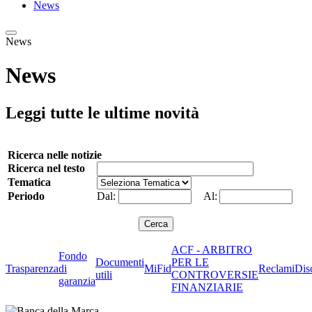
News
News
News
Leggi tutte le ultime novità
Ricerca nelle notizie
Ricerca nel testo
Tematica
Periodo
Dal:
Al:
ACF - ARBITRO
Fondo
Documenti
PER LE
Trasparenza
di
MiFid
Reclami
Dis
utili
CONTROVERSIE
garanzia
FINANZIARIE