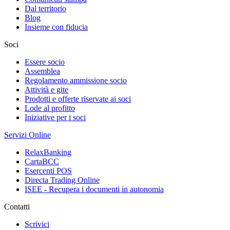
Dal territorio
Blog
Insieme con fiducia
Soci
Essere socio
Assemblea
Regolamento ammissione socio
Attività e gite
Prodotti e offerte riservate ai soci
Lode al profitto
Iniziative per i soci
Servizi Online
RelaxBanking
CartaBCC
Esercenti POS
Directa Trading Online
ISEE - Recupera i documenti in autonomia
Contatti
Scrivici