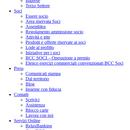
Imprese
Terzo Settore
Soci
Essere socio
Area riservata Soci
Assemblea
Regolamento ammissione socio
Attività e gite
Prodotti e offerte riservate ai soci
Lode al profitto
Iniziative per i soci
BCC SOCI – Operazione a premio
Elenco esercizi commerciali convenzionati BCC Soci
Press
Comunicati stampa
Dal territorio
Blog
Insieme con fiducia
Contatti
Scrivici
Assistenza
Blocco carte
Lavora con noi
Servizi Online
RelaxBanking