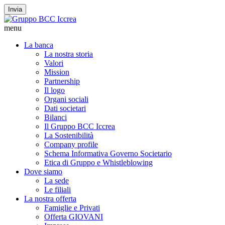
Invia
menu
La banca
La nostra storia
Valori
Mission
Partnership
Il logo
Organi sociali
Dati societari
Bilanci
Il Gruppo BCC Iccrea
La Sostenibilità
Company profile
Schema Informativa Governo Societario
Etica di Gruppo e Whistleblowing
Dove siamo
La sede
Le filiali
La nostra offerta
Famiglie e Privati
Offerta GIOVANI