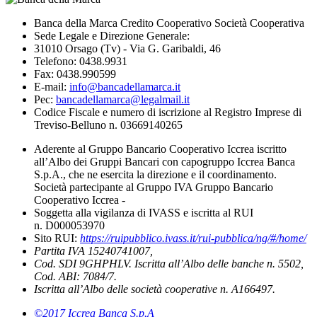
Banca della Marca Credito Cooperativo Società Cooperativa
Sede Legale e Direzione Generale:
31010 Orsago (Tv) - Via G. Garibaldi, 46
Telefono: 0438.9931
Fax: 0438.990599
E-mail:
info@bancadellamarca.it
Pec:
bancadellamarca@legalmail.it
Codice Fiscale e numero di iscrizione al Registro Imprese di
Treviso-Belluno n. 03669140265
Aderente al Gruppo Bancario Cooperativo Iccrea iscritto
all’Albo dei Gruppi Bancari con capogruppo Iccrea Banca
S.p.A., che ne esercita la direzione e il coordinamento.
Società partecipante al Gruppo IVA Gruppo Bancario
Cooperativo Iccrea -
Soggetta alla vigilanza di IVASS e iscritta al RUI
n. D000053970
Sito RUI:
https://ruipubblico.ivass.it/rui-pubblica/ng/#/home/
Partita IVA 15240741007,
Cod. SDI 9GHPHLV. Iscritta all’Albo delle banche n. 5502,
Cod. ABI: 7084/7.
Iscritta all’Albo delle società cooperative n. A166497.
©2017 Iccrea Banca S.p.A