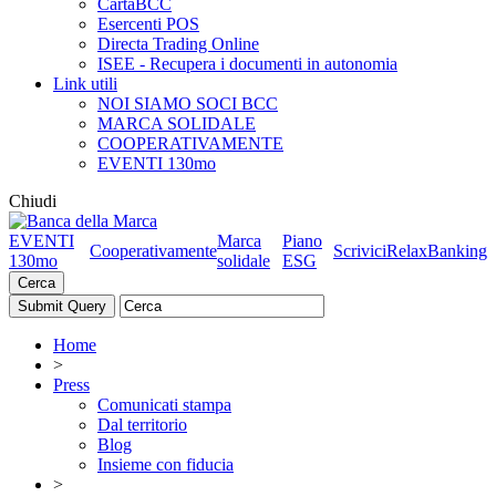
CartaBCC
Esercenti POS
Directa Trading Online
ISEE - Recupera i documenti in autonomia
Link utili
NOI SIAMO SOCI BCC
MARCA SOLIDALE
COOPERATIVAMENTE
EVENTI 130mo
Chiudi
EVENTI
Marca
Piano
Cooperativamente
Scrivici
RelaxBanking
130mo
solidale
ESG
Cerca
Home
>
Press
Comunicati stampa
Dal territorio
Blog
Insieme con fiducia
>