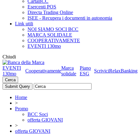
CartaBCC
Esercenti POS
Directa Trading Online
ISEE - Recupera i documenti in autonomia
Link utili
NOI SIAMO SOCI BCC
MARCA SOLIDALE
COOPERATIVAMENTE
EVENTI 130mo
Chiudi
EVENTI
Marca
Piano
Cooperativamente
Scrivici
RelaxBanking
130mo
solidale
ESG
Cerca
Home
>
Promo
BCC Soci
offerta GIOVANI
>
offerta GIOVANI