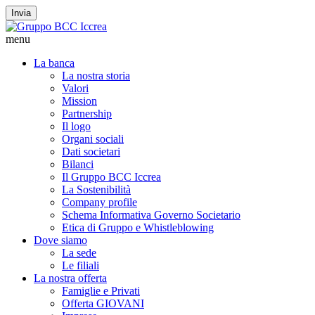
Invia
menu
La banca
La nostra storia
Valori
Mission
Partnership
Il logo
Organi sociali
Dati societari
Bilanci
Il Gruppo BCC Iccrea
La Sostenibilità
Company profile
Schema Informativa Governo Societario
Etica di Gruppo e Whistleblowing
Dove siamo
La sede
Le filiali
La nostra offerta
Famiglie e Privati
Offerta GIOVANI