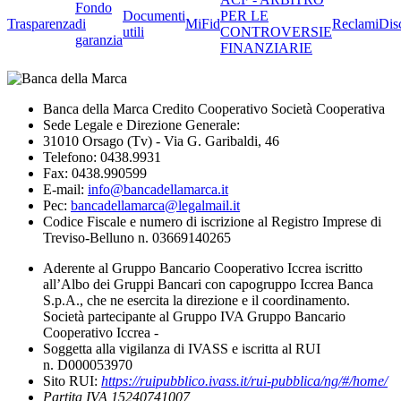
Fondo
Documenti
PER LE
Trasparenza
di
MiFid
Reclami
Dis
utili
CONTROVERSIE
garanzia
FINANZIARIE
Banca della Marca Credito Cooperativo Società Cooperativa
Sede Legale e Direzione Generale:
31010 Orsago (Tv) - Via G. Garibaldi, 46
Telefono: 0438.9931
Fax: 0438.990599
E-mail:
info@bancadellamarca.it
Pec:
bancadellamarca@legalmail.it
Codice Fiscale e numero di iscrizione al Registro Imprese di
Treviso-Belluno n. 03669140265
Aderente al Gruppo Bancario Cooperativo Iccrea iscritto
all’Albo dei Gruppi Bancari con capogruppo Iccrea Banca
S.p.A., che ne esercita la direzione e il coordinamento.
Società partecipante al Gruppo IVA Gruppo Bancario
Cooperativo Iccrea -
Soggetta alla vigilanza di IVASS e iscritta al RUI
n. D000053970
Sito RUI:
https://ruipubblico.ivass.it/rui-pubblica/ng/#/home/
Partita IVA 15240741007,