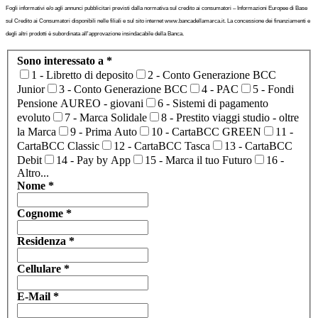
Fogli informativi e/o agli annunci pubblicitari previsti dalla normativa sul credito ai consumatori – Informazioni Europee di Base
sul Credito ai Consumatori disponibili nelle filiali e sul sito internet www.bancadellamarca.it. La concessione dei finanziamenti e
degli altri prodotti è subordinata all'approvazione insindacabile della Banca.
Sono interessato a
*
1 - Libretto di deposito
2 - Conto Generazione BCC
Junior
3 - Conto Generazione BCC
4 - PAC
5 - Fondi
Pensione AUREO - giovani
6 - Sistemi di pagamento
evoluto
7 - Marca Solidale
8 - Prestito viaggi studio - oltre
la Marca
9 - Prima Auto
10 - CartaBCC GREEN
11 -
CartaBCC Classic
12 - CartaBCC Tasca
13 - CartaBCC
Debit
14 - Pay by App
15 - Marca il tuo Futuro
16 -
Altro...
Nome
*
Cognome
*
Residenza
*
Cellulare
*
E-Mail
*