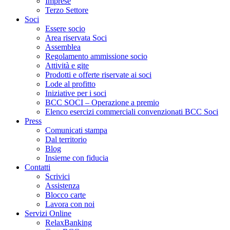
Imprese
Terzo Settore
Soci
Essere socio
Area riservata Soci
Assemblea
Regolamento ammissione socio
Attività e gite
Prodotti e offerte riservate ai soci
Lode al profitto
Iniziative per i soci
BCC SOCI – Operazione a premio
Elenco esercizi commerciali convenzionati BCC Soci
Press
Comunicati stampa
Dal territorio
Blog
Insieme con fiducia
Contatti
Scrivici
Assistenza
Blocco carte
Lavora con noi
Servizi Online
RelaxBanking