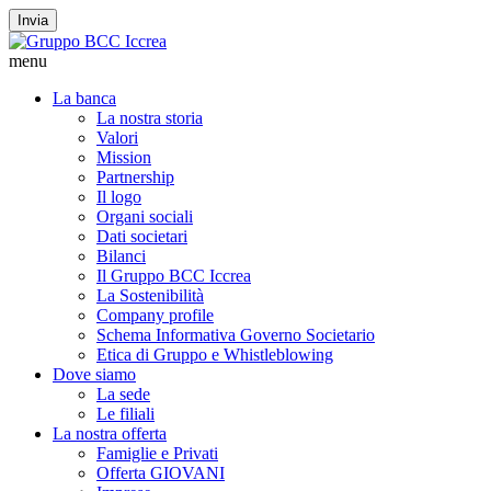
Invia
menu
La banca
La nostra storia
Valori
Mission
Partnership
Il logo
Organi sociali
Dati societari
Bilanci
Il Gruppo BCC Iccrea
La Sostenibilità
Company profile
Schema Informativa Governo Societario
Etica di Gruppo e Whistleblowing
Dove siamo
La sede
Le filiali
La nostra offerta
Famiglie e Privati
Offerta GIOVANI