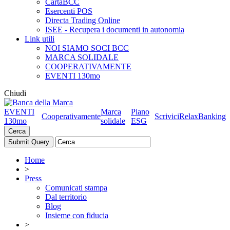
CartaBCC
Esercenti POS
Directa Trading Online
ISEE - Recupera i documenti in autonomia
Link utili
NOI SIAMO SOCI BCC
MARCA SOLIDALE
COOPERATIVAMENTE
EVENTI 130mo
Chiudi
EVENTI
Marca
Piano
Cooperativamente
Scrivici
RelaxBanking
130mo
solidale
ESG
Cerca
Home
>
Press
Comunicati stampa
Dal territorio
Blog
Insieme con fiducia
>