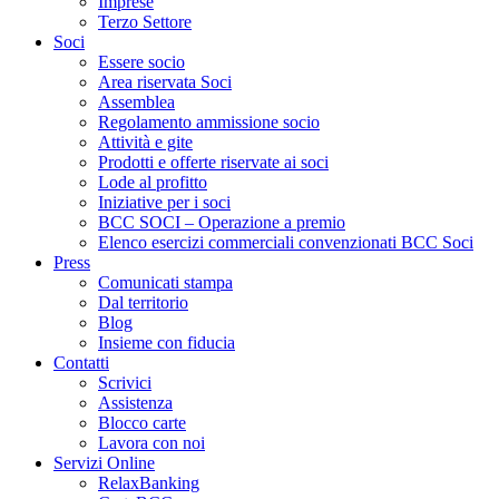
Imprese
Terzo Settore
Soci
Essere socio
Area riservata Soci
Assemblea
Regolamento ammissione socio
Attività e gite
Prodotti e offerte riservate ai soci
Lode al profitto
Iniziative per i soci
BCC SOCI – Operazione a premio
Elenco esercizi commerciali convenzionati BCC Soci
Press
Comunicati stampa
Dal territorio
Blog
Insieme con fiducia
Contatti
Scrivici
Assistenza
Blocco carte
Lavora con noi
Servizi Online
RelaxBanking