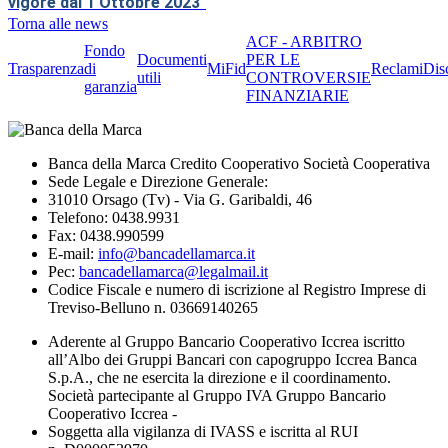
vigore dal 1 Ottobre 2023
"
Torna alle news
ACF - ARBITRO
Fondo
Documenti
PER LE
Trasparenza
di
MiFid
Reclami
Dis
utili
CONTROVERSIE
garanzia
FINANZIARIE
Banca della Marca Credito Cooperativo Società Cooperativa
Sede Legale e Direzione Generale:
31010 Orsago (Tv) - Via G. Garibaldi, 46
Telefono: 0438.9931
Fax: 0438.990599
E-mail:
info@bancadellamarca.it
Pec:
bancadellamarca@legalmail.it
Codice Fiscale e numero di iscrizione al Registro Imprese di
Treviso-Belluno n. 03669140265
Aderente al Gruppo Bancario Cooperativo Iccrea iscritto
all’Albo dei Gruppi Bancari con capogruppo Iccrea Banca
S.p.A., che ne esercita la direzione e il coordinamento.
Società partecipante al Gruppo IVA Gruppo Bancario
Cooperativo Iccrea -
Soggetta alla vigilanza di IVASS e iscritta al RUI