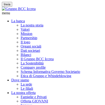
Invia
menu
La banca
La nostra storia
Valori
Mission
Partnership
Il logo
Organi sociali
Dati societari
Bilanci
Il Gruppo BCC Iccrea
La Sostenibilità
Company profile
Schema Informativa Governo Societario
Etica di Gruppo e Whistleblowing
Dove siamo
La sede
Le filiali
La nostra offerta
Famiglie e Privati
Offerta GIOVANI