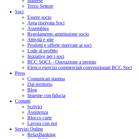
Imprese
Terzo Settore
Soci
Essere socio
Area riservata Soci
Assemblea
Regolamento ammissione socio
Attività e gite
Prodotti e offerte riservate ai soci
Lode al profitto
Iniziative per i soci
BCC SOCI – Operazione a premio
Elenco esercizi commerciali convenzionati BCC Soci
Press
Comunicati stampa
Dal territorio
Blog
Insieme con fiducia
Contatti
Scrivici
Assistenza
Blocco carte
Lavora con noi
Servizi Online
RelaxBanking