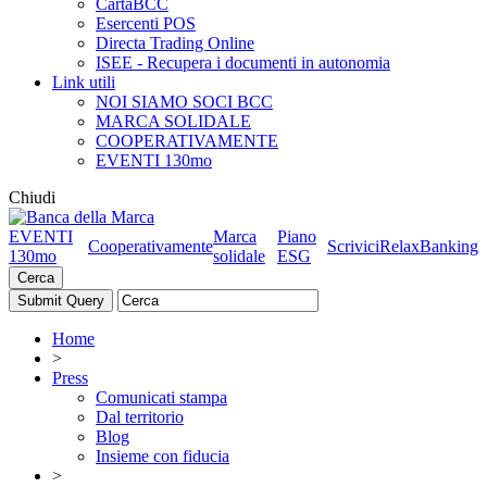
CartaBCC
Esercenti POS
Directa Trading Online
ISEE - Recupera i documenti in autonomia
Link utili
NOI SIAMO SOCI BCC
MARCA SOLIDALE
COOPERATIVAMENTE
EVENTI 130mo
Chiudi
EVENTI
Marca
Piano
Cooperativamente
Scrivici
RelaxBanking
130mo
solidale
ESG
Cerca
Home
>
Press
Comunicati stampa
Dal territorio
Blog
Insieme con fiducia
>