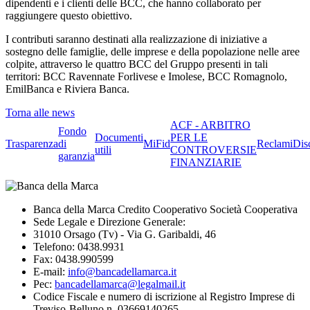
dipendenti e i clienti delle BCC, che hanno collaborato per
raggiungere questo obiettivo.
I contributi saranno destinati alla realizzazione di iniziative a
sostegno delle famiglie, delle imprese e della popolazione nelle aree
colpite, attraverso le quattro BCC del Gruppo presenti in tali
territori: BCC Ravennate Forlivese e Imolese, BCC Romagnolo,
EmilBanca e Riviera Banca.
Torna alle news
ACF - ARBITRO
Fondo
Documenti
PER LE
Trasparenza
di
MiFid
Reclami
Dis
utili
CONTROVERSIE
garanzia
FINANZIARIE
Banca della Marca Credito Cooperativo Società Cooperativa
Sede Legale e Direzione Generale:
31010 Orsago (Tv) - Via G. Garibaldi, 46
Telefono: 0438.9931
Fax: 0438.990599
E-mail:
info@bancadellamarca.it
Pec:
bancadellamarca@legalmail.it
Codice Fiscale e numero di iscrizione al Registro Imprese di
Treviso-Belluno n. 03669140265