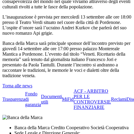
consapevolezza del mondo nel quale viviamo attraverso degli eventi
culturali rivolti a tutte le fasce della popolazione.
L’inaugurazione è prevista per mercoledì 13 settembre alle ore 18:00
presso il Teatro Verdi situato nel cuore della città di Pordenone.
L’ospite d’onore sarà l’ucraino Andrei Kurkov che parlerà del suo
nuovo romanzo Api grigie.
Banca della Marca sarà principale sponsor dell’incontro previsto per
giovedì 14 settembre alle ore 17:00 presso palazzo Montereale
Mantica a Pordenone. L’evento dal titolo “Veneti. Ricettario della
memoria” sarà tenuto dal giornalista italiano Francesco Jori e
presentato da Paola Tantulli. Durante l’incontro si andranno a
raccontare le tradizioni, le memorie le voci e dialetti oltre della
tradizione veneta.
Torna alle news
ACF - ARBITRO
Fondo
Documenti
PER LE
Trasparenza
di
MiFid
Reclami
Dis
utili
CONTROVERSIE
garanzia
FINANZIARIE
Banca della Marca Credito Cooperativo Società Cooperativa
Sede Legale e Direzione Generale: