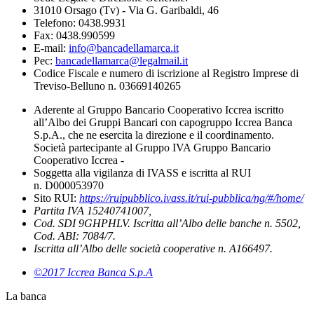
31010 Orsago (Tv) - Via G. Garibaldi, 46
Telefono: 0438.9931
Fax: 0438.990599
E-mail:
info@bancadellamarca.it
Pec:
bancadellamarca@legalmail.it
Codice Fiscale e numero di iscrizione al Registro Imprese di
Treviso-Belluno n. 03669140265
Aderente al Gruppo Bancario Cooperativo Iccrea iscritto
all’Albo dei Gruppi Bancari con capogruppo Iccrea Banca
S.p.A., che ne esercita la direzione e il coordinamento.
Società partecipante al Gruppo IVA Gruppo Bancario
Cooperativo Iccrea -
Soggetta alla vigilanza di IVASS e iscritta al RUI
n. D000053970
Sito RUI:
https://ruipubblico.ivass.it/rui-pubblica/ng/#/home/
Partita IVA 15240741007,
Cod. SDI 9GHPHLV. Iscritta all’Albo delle banche n. 5502,
Cod. ABI: 7084/7.
Iscritta all’Albo delle società cooperative n. A166497.
©2017 Iccrea Banca S.p.A
La banca