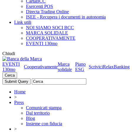
CartaBCC
Esercenti POS
Directa Trading Online
ISEE - Recupera i documenti in autonomia
Link utili
NOI SIAMO SOCI BCC
MARCA SOLIDALE
COOPERATIVAMENTE
EVENTI 130mo
Chiudi
EVENTI
Marca
Piano
Cooperativamente
Scrivici
RelaxBanking
130mo
solidale
ESG
Cerca
Home
>
Press
Comunicati stampa
Dal territorio
Blog
Insieme con fiducia
>