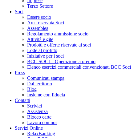
Imprese
Terzo Settore
Soci
Essere socio
Area riservata Soci
Assemblea
Regolamento ammissione socio
Attività e gite
Prodotti e offerte riservate ai soci
Lode al profitto
Iniziative per i soci
BCC SOCI – Operazione a premio
Elenco esercizi commerciali convenzionati BCC Soci
Press
Comunicati stampa
Dal territorio
Blog
Insieme con fiducia
Contatti
Scrivici
Assistenza
Blocco carte
Lavora con noi
Servizi Online
RelaxBanking