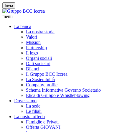
Invia
menu
La banca
La nostra storia
Valori
Mission
Partnership
Il logo
Organi sociali
Dati societari
Bilanci
Il Gruppo BCC Iccrea
La Sostenibilità
Company profile
Schema Informativa Governo Societario
Etica di Gruppo e Whistleblowing
Dove siamo
La sede
Le filiali
La nostra offerta
Famiglie e Privati
Offerta GIOVANI