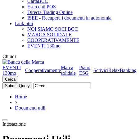
CartaBCC
Esercenti POS
Directa Trading Online
ISEE - Recupera i documenti in autonomia
Link utili
NOI SIAMO SOCI BCC
MARCA SOLIDALE
COOPERATIVAMENTE
EVENTI 130mo
Chiudi
EVENTI
Marca
Piano
Cooperativamente
Scrivici
RelaxBanking
130mo
solidale
ESG
Cerca
Home
>
Documenti utili
Intestazione