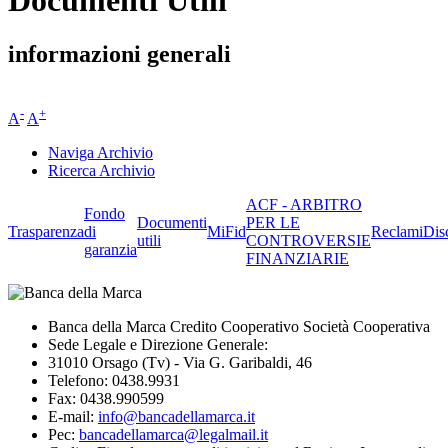
Documenti Utili
informazioni generali
-
+
A
A
Naviga Archivio
Ricerca Archivio
ACF - ARBITRO
Fondo
Documenti
PER LE
Trasparenza
di
MiFid
Reclami
Dis
utili
CONTROVERSIE
garanzia
FINANZIARIE
Banca della Marca Credito Cooperativo Società Cooperativa
Sede Legale e Direzione Generale:
31010 Orsago (Tv) - Via G. Garibaldi, 46
Telefono: 0438.9931
Fax: 0438.990599
E-mail:
info@bancadellamarca.it
Pec:
bancadellamarca@legalmail.it