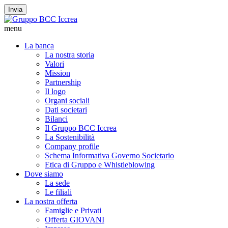
Invia
menu
La banca
La nostra storia
Valori
Mission
Partnership
Il logo
Organi sociali
Dati societari
Bilanci
Il Gruppo BCC Iccrea
La Sostenibilità
Company profile
Schema Informativa Governo Societario
Etica di Gruppo e Whistleblowing
Dove siamo
La sede
Le filiali
La nostra offerta
Famiglie e Privati
Offerta GIOVANI