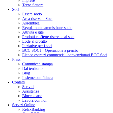
Imprese
Terzo Settore
Soci
Essere socio
Area riservata Soci
Assemblea
Regolamento ammissione socio
Attività e gite
Prodotti e offerte riservate ai soci
Lode al profitto
Iniziative per i soci
BCC SOCI – Operazione a premio
Elenco esercizi commerciali convenzionati BCC Soci
Press
Comunicati stampa
Dal territorio
Blog
Insieme con fiducia
Contatti
Scrivici
Assistenza
Blocco carte
Lavora con noi
Servizi Online
RelaxBanking