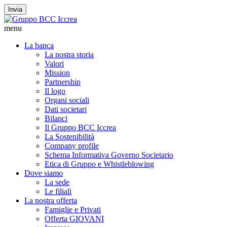
Invia
menu
La banca
La nostra storia
Valori
Mission
Partnership
Il logo
Organi sociali
Dati societari
Bilanci
Il Gruppo BCC Iccrea
La Sostenibilità
Company profile
Schema Informativa Governo Societario
Etica di Gruppo e Whistleblowing
Dove siamo
La sede
Le filiali
La nostra offerta
Famiglie e Privati
Offerta GIOVANI