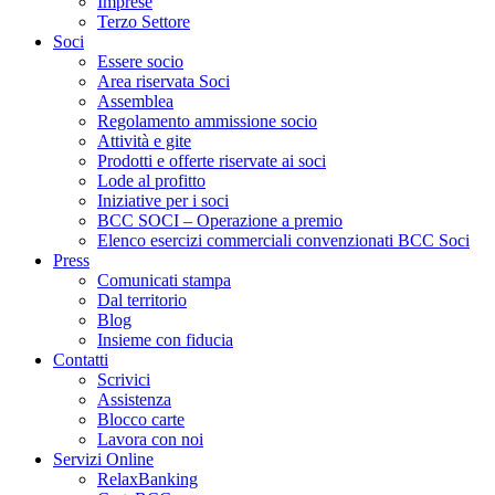
Imprese
Terzo Settore
Soci
Essere socio
Area riservata Soci
Assemblea
Regolamento ammissione socio
Attività e gite
Prodotti e offerte riservate ai soci
Lode al profitto
Iniziative per i soci
BCC SOCI – Operazione a premio
Elenco esercizi commerciali convenzionati BCC Soci
Press
Comunicati stampa
Dal territorio
Blog
Insieme con fiducia
Contatti
Scrivici
Assistenza
Blocco carte
Lavora con noi
Servizi Online
RelaxBanking