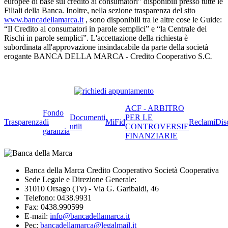
europee di base sul credito ai consumatori” disponibili presso tutte le
Filiali della Banca. Inoltre, nella sezione trasparenza del sito
www.bancadellamarca.it
, sono disponibili tra le altre cose le Guide:
“Il Credito ai consumatori in parole semplici” e “la Centrale dei
Rischi in parole semplici”. L'accettazione della richiesta è
subordinata all'approvazione insindacabile da parte della società
erogante BANCA DELLA MARCA - Credito Cooperativo S.C
.
ACF - ARBITRO
Fondo
Documenti
PER LE
Trasparenza
di
MiFid
Reclami
Dis
utili
CONTROVERSIE
garanzia
FINANZIARIE
Banca della Marca Credito Cooperativo Società Cooperativa
Sede Legale e Direzione Generale:
31010 Orsago (Tv) - Via G. Garibaldi, 46
Telefono: 0438.9931
Fax: 0438.990599
E-mail:
info@bancadellamarca.it
Pec:
bancadellamarca@legalmail.it