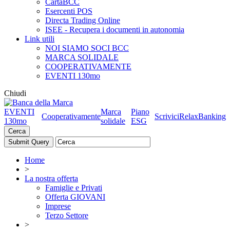
CartaBCC
Esercenti POS
Directa Trading Online
ISEE - Recupera i documenti in autonomia
Link utili
NOI SIAMO SOCI BCC
MARCA SOLIDALE
COOPERATIVAMENTE
EVENTI 130mo
Chiudi
EVENTI
Marca
Piano
Cooperativamente
Scrivici
RelaxBanking
130mo
solidale
ESG
Cerca
Home
>
La nostra offerta
Famiglie e Privati
Offerta GIOVANI
Imprese
Terzo Settore
>