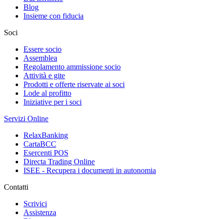
Blog
Insieme con fiducia
Soci
Essere socio
Assemblea
Regolamento ammissione socio
Attività e gite
Prodotti e offerte riservate ai soci
Lode al profitto
Iniziative per i soci
Servizi Online
RelaxBanking
CartaBCC
Esercenti POS
Directa Trading Online
ISEE - Recupera i documenti in autonomia
Contatti
Scrivici
Assistenza