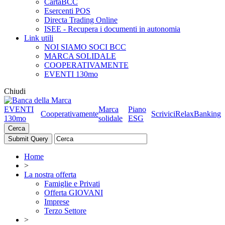
CartaBCC
Esercenti POS
Directa Trading Online
ISEE - Recupera i documenti in autonomia
Link utili
NOI SIAMO SOCI BCC
MARCA SOLIDALE
COOPERATIVAMENTE
EVENTI 130mo
Chiudi
EVENTI
Marca
Piano
Cooperativamente
Scrivici
RelaxBanking
130mo
solidale
ESG
Cerca
Home
>
La nostra offerta
Famiglie e Privati
Offerta GIOVANI
Imprese
Terzo Settore
>