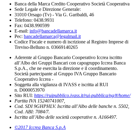
Banca della Marca Credito Cooperativo Società Cooperativa
Sede Legale e Direzione Generale:
31010 Orsago (Tv) - Via G. Garibaldi, 46
Telefono: 0438.9931
Fax: 0438.990599
E-mail:
info@bancadellamarca.it
Pec:
bancadellamarca@legalmail.it
Codice Fiscale e numero di iscrizione al Registro Imprese di
Treviso-Belluno n. 03669140265
Aderente al Gruppo Bancario Cooperativo Iccrea iscritto
all’Albo dei Gruppi Bancari con capogruppo Iccrea Banca
S.p.A., che ne esercita la direzione e il coordinamento.
Società partecipante al Gruppo IVA Gruppo Bancario
Cooperativo Iccrea -
Soggetta alla vigilanza di IVASS e iscritta al RUI
n. D000053970
Sito RUI:
https://ruipubblico.ivass.it/rui-pubblica/ng/#/home/
Partita IVA 15240741007,
Cod. SDI 9GHPHLV. Iscritta all’Albo delle banche n. 5502,
Cod. ABI: 7084/7.
Iscritta all’Albo delle società cooperative n. A166497.
©2017 Iccrea Banca S.p.A