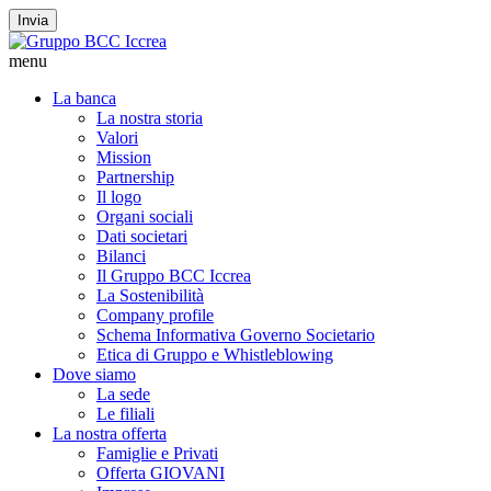
Invia
menu
La banca
La nostra storia
Valori
Mission
Partnership
Il logo
Organi sociali
Dati societari
Bilanci
Il Gruppo BCC Iccrea
La Sostenibilità
Company profile
Schema Informativa Governo Societario
Etica di Gruppo e Whistleblowing
Dove siamo
La sede
Le filiali
La nostra offerta
Famiglie e Privati
Offerta GIOVANI