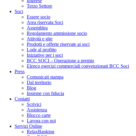
Imprese
Terzo Settore
Soci
Essere socio
Area riservata Soci
Assemblea
Regolamento ammissione socio
Attività e gite
Prodotti e offerte riservate ai soci
Lode al profitto
Iniziative per i soci
BCC SOCI – Operazione a premio
Elenco esercizi commerciali convenzionati BCC Soci
Press
Comunicati stampa
Dal territorio
Blog
Insieme con fiducia
Contatti
Scrivici
Assistenza
Blocco carte
Lavora con noi
Servizi Online
RelaxBanking