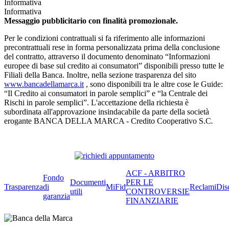
Informativa
Informativa
Messaggio pubblicitario con finalità promozionale.
Per le condizioni contrattuali si fa riferimento alle informazioni
precontrattuali rese in forma personalizzata prima della conclusione
del contratto, attraverso il documento denominato “Informazioni
europee di base sul credito ai consumatori” disponibili presso tutte le
Filiali della Banca. Inoltre, nella sezione trasparenza del sito
www.bancadellamarca.it
, sono disponibili tra le altre cose le Guide:
“Il Credito ai consumatori in parole semplici” e “la Centrale dei
Rischi in parole semplici”. L'accettazione della richiesta è
subordinata all'approvazione insindacabile da parte della società
erogante BANCA DELLA MARCA - Credito Cooperativo S.C
.
ACF - ARBITRO
Fondo
Documenti
PER LE
Trasparenza
di
MiFid
Reclami
Dis
utili
CONTROVERSIE
garanzia
FINANZIARIE