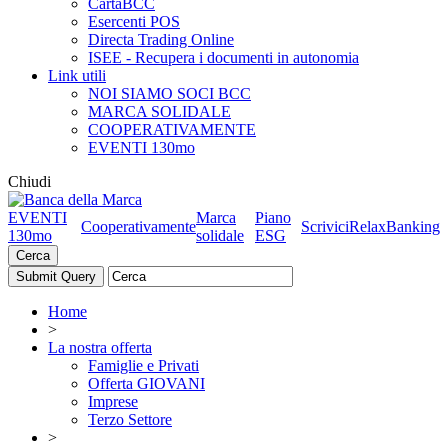
CartaBCC
Esercenti POS
Directa Trading Online
ISEE - Recupera i documenti in autonomia
Link utili
NOI SIAMO SOCI BCC
MARCA SOLIDALE
COOPERATIVAMENTE
EVENTI 130mo
Chiudi
EVENTI
Marca
Piano
Cooperativamente
Scrivici
RelaxBanking
130mo
solidale
ESG
Cerca
Home
>
La nostra offerta
Famiglie e Privati
Offerta GIOVANI
Imprese
Terzo Settore
>