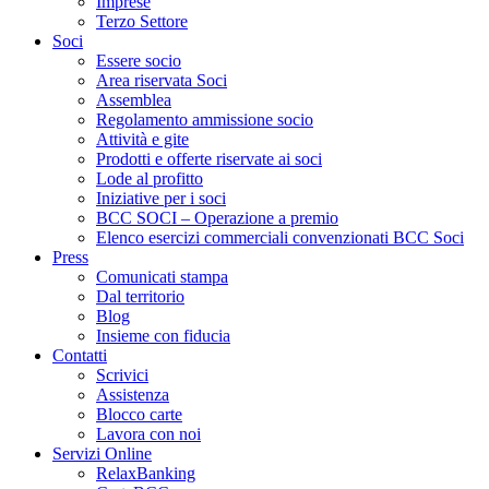
Imprese
Terzo Settore
Soci
Essere socio
Area riservata Soci
Assemblea
Regolamento ammissione socio
Attività e gite
Prodotti e offerte riservate ai soci
Lode al profitto
Iniziative per i soci
BCC SOCI – Operazione a premio
Elenco esercizi commerciali convenzionati BCC Soci
Press
Comunicati stampa
Dal territorio
Blog
Insieme con fiducia
Contatti
Scrivici
Assistenza
Blocco carte
Lavora con noi
Servizi Online
RelaxBanking