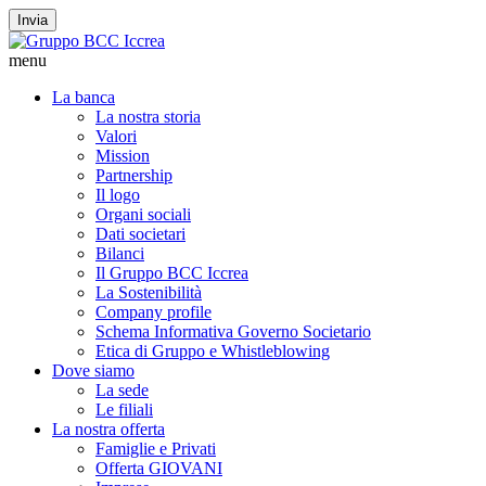
Invia
menu
La banca
La nostra storia
Valori
Mission
Partnership
Il logo
Organi sociali
Dati societari
Bilanci
Il Gruppo BCC Iccrea
La Sostenibilità
Company profile
Schema Informativa Governo Societario
Etica di Gruppo e Whistleblowing
Dove siamo
La sede
Le filiali
La nostra offerta
Famiglie e Privati
Offerta GIOVANI