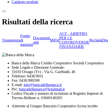
Catalogo prodotti
Risultati della ricerca
ACF - ARBITRO
Fondo
Documenti
PER LE
Trasparenza
di
MiFid
Reclami
Dis
utili
CONTROVERSIE
garanzia
FINANZIARIE
Banca della Marca Credito Cooperativo Società Cooperativa
Sede Legale e Direzione Generale:
31010 Orsago (Tv) - Via G. Garibaldi, 46
Telefono: 0438.9931
Fax: 0438.990599
E-mail:
info@bancadellamarca.it
Pec:
bancadellamarca@legalmail.it
Codice Fiscale e numero di iscrizione al Registro Imprese di
Treviso-Belluno n. 03669140265
Aderente al Gruppo Bancario Cooperativo Iccrea iscritto