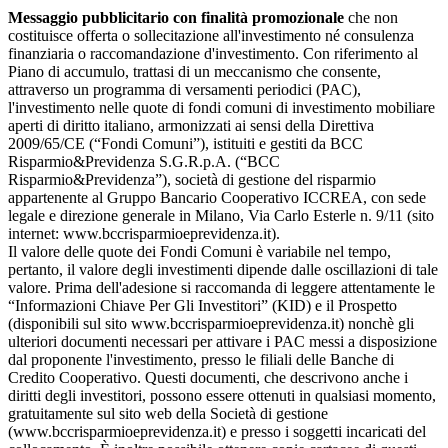
Messaggio pubblicitario con finalità promozionale
che non
costituisce offerta o sollecitazione all'investimento né consulenza
finanziaria o raccomandazione d'investimento. Con riferimento al
Piano di accumulo, trattasi di un meccanismo che consente,
attraverso un programma di versamenti periodici (PAC),
l'investimento nelle quote di fondi comuni di investimento mobiliare
aperti di diritto italiano, armonizzati ai sensi della Direttiva
2009/65/CE (“Fondi Comuni”), istituiti e gestiti da BCC
Risparmio&Previdenza S.G.R.p.A. (“BCC
Risparmio&Previdenza”), società di gestione del risparmio
appartenente al Gruppo Bancario Cooperativo ICCREA, con sede
legale e direzione generale in Milano, Via Carlo Esterle n. 9/11 (sito
internet: www.bccrisparmioeprevidenza.it).
Il valore delle quote dei Fondi Comuni è variabile nel tempo,
pertanto, il valore degli investimenti dipende dalle oscillazioni di tale
valore. Prima dell'adesione si raccomanda di leggere attentamente le
“Informazioni Chiave Per Gli Investitori” (KID) e il Prospetto
(disponibili sul sito www.bccrisparmioeprevidenza.it) nonchè gli
ulteriori documenti necessari per attivare i PAC messi a disposizione
dal proponente l'investimento, presso le filiali delle Banche di
Credito Cooperativo. Questi documenti, che descrivono anche i
diritti degli investitori, possono essere ottenuti in qualsiasi momento,
gratuitamente sul sito web della Società di gestione
(www.bccrisparmioeprevidenza.it) e presso i soggetti incaricati del