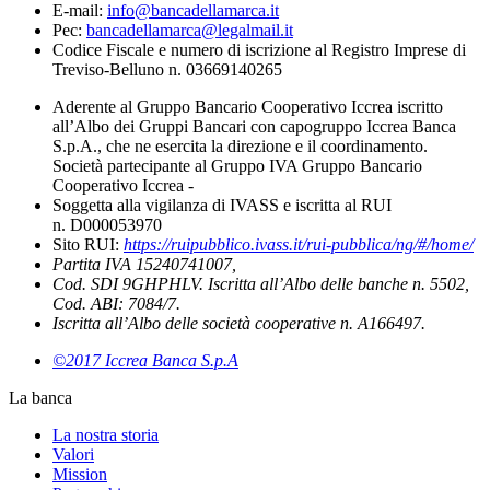
E-mail:
info@bancadellamarca.it
Pec:
bancadellamarca@legalmail.it
Codice Fiscale e numero di iscrizione al Registro Imprese di
Treviso-Belluno n. 03669140265
Aderente al Gruppo Bancario Cooperativo Iccrea iscritto
all’Albo dei Gruppi Bancari con capogruppo Iccrea Banca
S.p.A., che ne esercita la direzione e il coordinamento.
Società partecipante al Gruppo IVA Gruppo Bancario
Cooperativo Iccrea -
Soggetta alla vigilanza di IVASS e iscritta al RUI
n. D000053970
Sito RUI:
https://ruipubblico.ivass.it/rui-pubblica/ng/#/home/
Partita IVA 15240741007,
Cod. SDI 9GHPHLV. Iscritta all’Albo delle banche n. 5502,
Cod. ABI: 7084/7.
Iscritta all’Albo delle società cooperative n. A166497.
©2017 Iccrea Banca S.p.A
La banca
La nostra storia
Valori
Mission