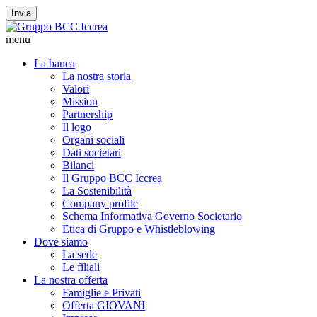
Invia
menu
La banca
La nostra storia
Valori
Mission
Partnership
Il logo
Organi sociali
Dati societari
Bilanci
Il Gruppo BCC Iccrea
La Sostenibilità
Company profile
Schema Informativa Governo Societario
Etica di Gruppo e Whistleblowing
Dove siamo
La sede
Le filiali
La nostra offerta
Famiglie e Privati
Offerta GIOVANI