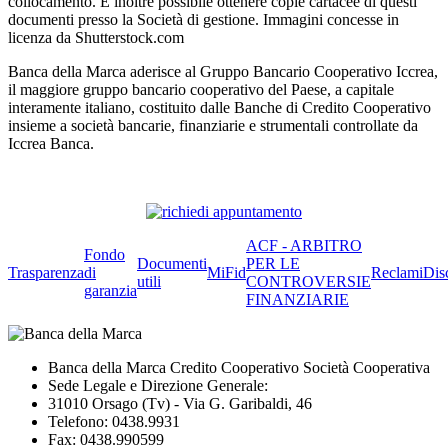
collocamento. È inoltre possibile ottenere copie cartacee di questi
documenti presso la Società di gestione. Immagini concesse in
licenza da Shutterstock.com
Banca della Marca aderisce al Gruppo Bancario Cooperativo Iccrea,
il maggiore gruppo bancario cooperativo del Paese, a capitale
interamente italiano, costituito dalle Banche di Credito Cooperativo
insieme a società bancarie, finanziarie e strumentali controllate da
Iccrea Banca.
ACF - ARBITRO
Fondo
Documenti
PER LE
Trasparenza
di
MiFid
Reclami
Dis
utili
CONTROVERSIE
garanzia
FINANZIARIE
Banca della Marca Credito Cooperativo Società Cooperativa
Sede Legale e Direzione Generale:
31010 Orsago (Tv) - Via G. Garibaldi, 46
Telefono: 0438.9931
Fax: 0438.990599