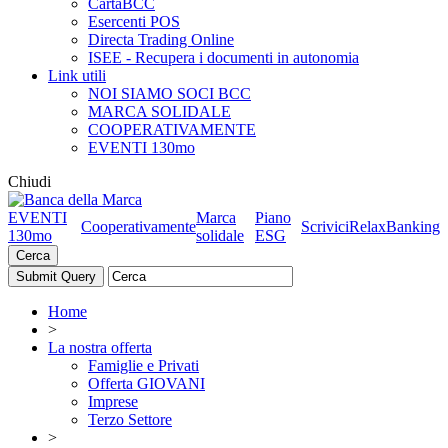
CartaBCC
Esercenti POS
Directa Trading Online
ISEE - Recupera i documenti in autonomia
Link utili
NOI SIAMO SOCI BCC
MARCA SOLIDALE
COOPERATIVAMENTE
EVENTI 130mo
Chiudi
EVENTI
Marca
Piano
Cooperativamente
Scrivici
RelaxBanking
130mo
solidale
ESG
Cerca
Home
>
La nostra offerta
Famiglie e Privati
Offerta GIOVANI
Imprese
Terzo Settore
>