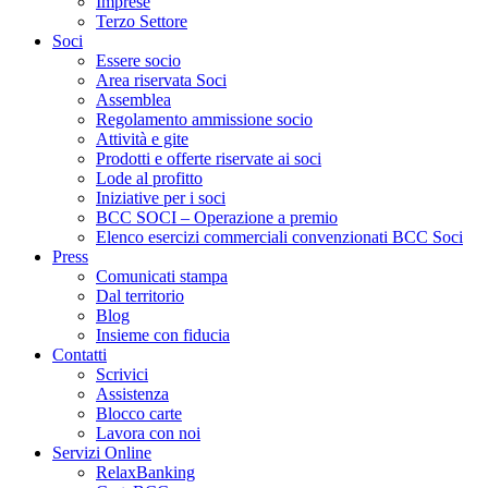
Imprese
Terzo Settore
Soci
Essere socio
Area riservata Soci
Assemblea
Regolamento ammissione socio
Attività e gite
Prodotti e offerte riservate ai soci
Lode al profitto
Iniziative per i soci
BCC SOCI – Operazione a premio
Elenco esercizi commerciali convenzionati BCC Soci
Press
Comunicati stampa
Dal territorio
Blog
Insieme con fiducia
Contatti
Scrivici
Assistenza
Blocco carte
Lavora con noi
Servizi Online
RelaxBanking