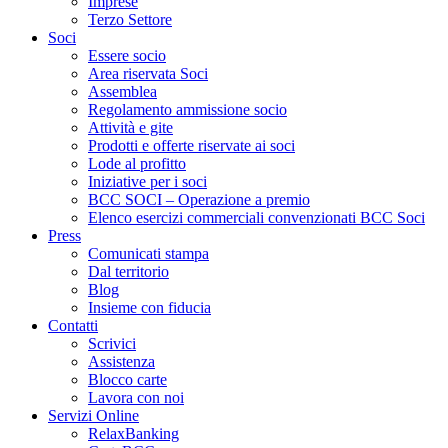
Imprese
Terzo Settore
Soci
Essere socio
Area riservata Soci
Assemblea
Regolamento ammissione socio
Attività e gite
Prodotti e offerte riservate ai soci
Lode al profitto
Iniziative per i soci
BCC SOCI – Operazione a premio
Elenco esercizi commerciali convenzionati BCC Soci
Press
Comunicati stampa
Dal territorio
Blog
Insieme con fiducia
Contatti
Scrivici
Assistenza
Blocco carte
Lavora con noi
Servizi Online
RelaxBanking