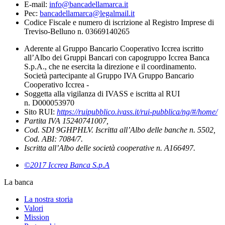
E-mail:
info@bancadellamarca.it
Pec:
bancadellamarca@legalmail.it
Codice Fiscale e numero di iscrizione al Registro Imprese di
Treviso-Belluno n. 03669140265
Aderente al Gruppo Bancario Cooperativo Iccrea iscritto
all’Albo dei Gruppi Bancari con capogruppo Iccrea Banca
S.p.A., che ne esercita la direzione e il coordinamento.
Società partecipante al Gruppo IVA Gruppo Bancario
Cooperativo Iccrea -
Soggetta alla vigilanza di IVASS e iscritta al RUI
n. D000053970
Sito RUI:
https://ruipubblico.ivass.it/rui-pubblica/ng/#/home/
Partita IVA 15240741007,
Cod. SDI 9GHPHLV. Iscritta all’Albo delle banche n. 5502,
Cod. ABI: 7084/7.
Iscritta all’Albo delle società cooperative n. A166497.
©2017 Iccrea Banca S.p.A
La banca
La nostra storia
Valori
Mission