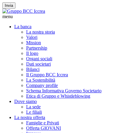
Invia
menu
La banca
La nostra storia
Valori
Mission
Partnership
Il logo
Organi sociali
Dati societari
Bilanci
Il Gruppo BCC Iccrea
La Sostenibilità
Company profile
Schema Informativa Governo Societario
Etica di Gruppo e Whistleblowing
Dove siamo
La sede
Le filiali
La nostra offerta
Famiglie e Privati
Offerta GIOVANI