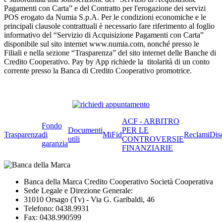
Pagamenti con Carta” e del Contratto per l'erogazione dei servizi
POS erogato da Numia S.p.A. Per le condizioni economiche e le
principali clausole contrattuali è necessario fare riferimento al foglio
informativo del “Servizio di Acquisizione Pagamenti con Carta”
disponibile sul sito internet www.numia.com, nonché presso le
Filiali e nella sezione “Trasparenza” del sito internet delle Banche di
Credito Cooperativo. Pay by App richiede la titolarità di un conto
corrente presso la Banca di Credito Cooperativo promotrice.
ACF - ARBITRO
Fondo
Documenti
PER LE
Trasparenza
di
MiFid
Reclami
Dis
utili
CONTROVERSIE
garanzia
FINANZIARIE
Banca della Marca Credito Cooperativo Società Cooperativa
Sede Legale e Direzione Generale:
31010 Orsago (Tv) - Via G. Garibaldi, 46
Telefono: 0438.9931
Fax: 0438.990599