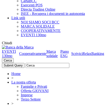
CartaBCC
Esercenti POS
Directa Trading Online
ISEE - Recupera i documenti in autonomia
Link utili
NOI SIAMO SOCI BCC
MARCA SOLIDALE
COOPERATIVAMENTE
EVENTI 130mo
Chiudi
EVENTI
Marca
Piano
Cooperativamente
Scrivici
RelaxBanking
130mo
solidale
ESG
Cerca
Home
>
La nostra offerta
Famiglie e Privati
Offerta GIOVANI
Imprese
Terzo Settore
>