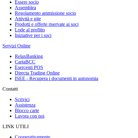
Essere socio
Assemblea
Regolamento ammissione socio
Attività e gite
Prodotti e offerte riservate ai soci
Lode al profitto
Iniziative per i soci
Servizi Online
RelaxBanking
CartaBCC
Esercenti POS
Directa Trading Online
ISEE - Recupera i documenti in autonomia
Contatti
Scrivici
Assistenza
Blocco carte
Lavora con noi
LINK UTILI
Cooperativamente