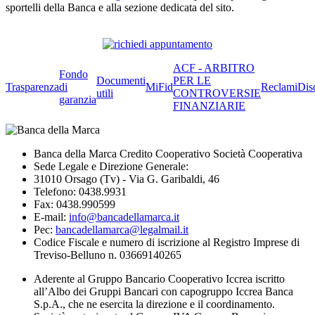
sportelli della Banca e alla sezione dedicata del sito.
ACF - ARBITRO
Fondo
Documenti
PER LE
Trasparenza
di
MiFid
Reclami
Dis
utili
CONTROVERSIE
garanzia
FINANZIARIE
Banca della Marca Credito Cooperativo Società Cooperativa
Sede Legale e Direzione Generale:
31010 Orsago (Tv) - Via G. Garibaldi, 46
Telefono: 0438.9931
Fax: 0438.990599
E-mail:
info@bancadellamarca.it
Pec:
bancadellamarca@legalmail.it
Codice Fiscale e numero di iscrizione al Registro Imprese di
Treviso-Belluno n. 03669140265
Aderente al Gruppo Bancario Cooperativo Iccrea iscritto
all’Albo dei Gruppi Bancari con capogruppo Iccrea Banca
S.p.A., che ne esercita la direzione e il coordinamento.