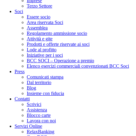
Imprese
Terzo Settore
Soci
Essere socio
Area riservata Soci
Assemblea
Regolamento ammissione socio
Attività e gite
Prodotti e offerte riservate ai soci
Lode al profitto
Iniziative per i soci
BCC SOCI – Operazione a premio
Elenco esercizi commerciali convenzionati BCC Soci
Press
Comunicati stampa
Dal territorio
Blog
Insieme con fiducia
Contatti
Scrivici
Assistenza
Blocco carte
Lavora con noi
Servizi Online
RelaxBanking