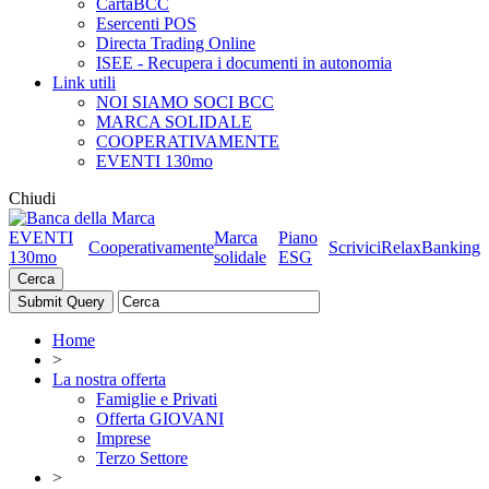
CartaBCC
Esercenti POS
Directa Trading Online
ISEE - Recupera i documenti in autonomia
Link utili
NOI SIAMO SOCI BCC
MARCA SOLIDALE
COOPERATIVAMENTE
EVENTI 130mo
Chiudi
EVENTI
Marca
Piano
Cooperativamente
Scrivici
RelaxBanking
130mo
solidale
ESG
Cerca
Home
>
La nostra offerta
Famiglie e Privati
Offerta GIOVANI
Imprese
Terzo Settore
>