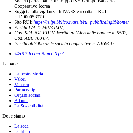
Società partecipante al Gruppo IVA Gruppo Bancario
Cooperativo Iccrea -
Soggetta alla vigilanza di IVASS e iscritta al RUI
n. D000053970
Sito RUI:
https://ruipubblico.ivass.it/rui-pubblica/ng/#/home/
Partita IVA 15240741007,
Cod. SDI 9GHPHLV. Iscritta all’Albo delle banche n. 5502,
Cod. ABI: 7084/7.
Iscritta all’Albo delle società cooperative n. A166497.
©2017 Iccrea Banca S.p.A
La banca
La nostra storia
Valori
Mission
Partnership
Organi sociali
Bilanci
La Sostenibilità
Dove siamo
La sede
Le filiali