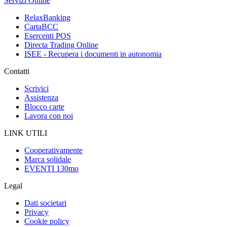
Servizi Online
RelaxBanking
CartaBCC
Esercenti POS
Directa Trading Online
ISEE - Recupera i documenti in autonomia
Contatti
Scrivici
Assistenza
Blocco carte
Lavora con noi
LINK UTILI
Cooperativamente
Marca solidale
EVENTI 130mo
Legal
Dati societari
Privacy
Cookie policy