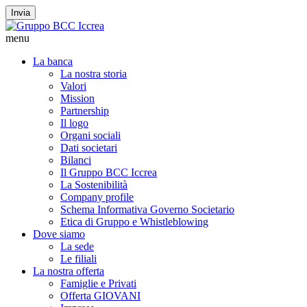
Invia
menu
La banca
La nostra storia
Valori
Mission
Partnership
Il logo
Organi sociali
Dati societari
Bilanci
Il Gruppo BCC Iccrea
La Sostenibilità
Company profile
Schema Informativa Governo Societario
Etica di Gruppo e Whistleblowing
Dove siamo
La sede
Le filiali
La nostra offerta
Famiglie e Privati
Offerta GIOVANI