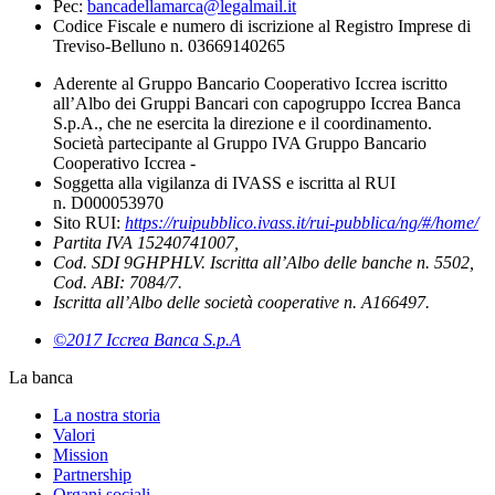
Pec:
bancadellamarca@legalmail.it
Codice Fiscale e numero di iscrizione al Registro Imprese di
Treviso-Belluno n. 03669140265
Aderente al Gruppo Bancario Cooperativo Iccrea iscritto
all’Albo dei Gruppi Bancari con capogruppo Iccrea Banca
S.p.A., che ne esercita la direzione e il coordinamento.
Società partecipante al Gruppo IVA Gruppo Bancario
Cooperativo Iccrea -
Soggetta alla vigilanza di IVASS e iscritta al RUI
n. D000053970
Sito RUI:
https://ruipubblico.ivass.it/rui-pubblica/ng/#/home/
Partita IVA 15240741007,
Cod. SDI 9GHPHLV. Iscritta all’Albo delle banche n. 5502,
Cod. ABI: 7084/7.
Iscritta all’Albo delle società cooperative n. A166497.
©2017 Iccrea Banca S.p.A
La banca
La nostra storia
Valori
Mission
Partnership
Organi sociali