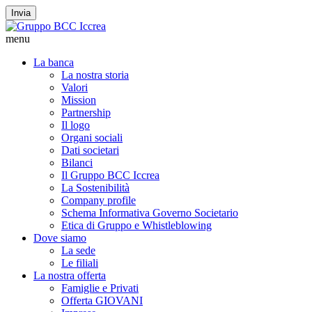
Invia
menu
La banca
La nostra storia
Valori
Mission
Partnership
Il logo
Organi sociali
Dati societari
Bilanci
Il Gruppo BCC Iccrea
La Sostenibilità
Company profile
Schema Informativa Governo Societario
Etica di Gruppo e Whistleblowing
Dove siamo
La sede
Le filiali
La nostra offerta
Famiglie e Privati
Offerta GIOVANI