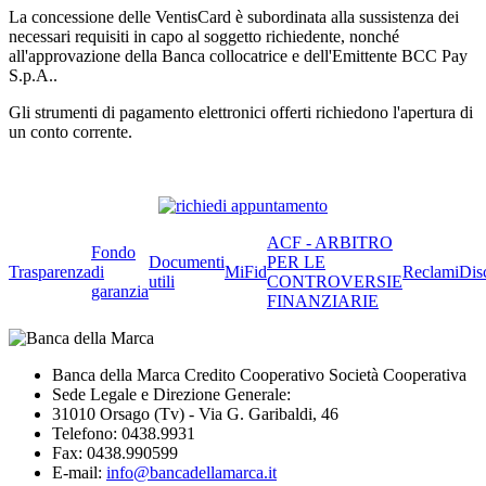
La concessione delle VentisCard è subordinata alla sussistenza dei
necessari requisiti in capo al soggetto richiedente, nonché
all'approvazione della Banca collocatrice e dell'Emittente BCC Pay
S.p.A..
Gli strumenti di pagamento elettronici offerti richiedono l'apertura di
un conto corrente.
ACF - ARBITRO
Fondo
Documenti
PER LE
Trasparenza
di
MiFid
Reclami
Dis
utili
CONTROVERSIE
garanzia
FINANZIARIE
Banca della Marca Credito Cooperativo Società Cooperativa
Sede Legale e Direzione Generale:
31010 Orsago (Tv) - Via G. Garibaldi, 46
Telefono: 0438.9931
Fax: 0438.990599
E-mail:
info@bancadellamarca.it