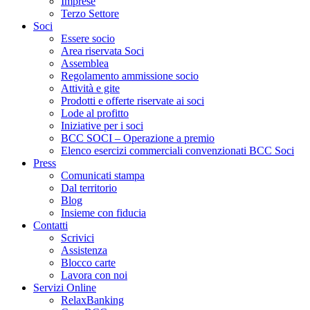
Imprese
Terzo Settore
Soci
Essere socio
Area riservata Soci
Assemblea
Regolamento ammissione socio
Attività e gite
Prodotti e offerte riservate ai soci
Lode al profitto
Iniziative per i soci
BCC SOCI – Operazione a premio
Elenco esercizi commerciali convenzionati BCC Soci
Press
Comunicati stampa
Dal territorio
Blog
Insieme con fiducia
Contatti
Scrivici
Assistenza
Blocco carte
Lavora con noi
Servizi Online
RelaxBanking