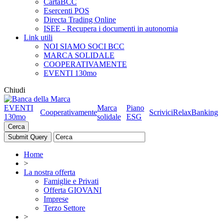
CartaBCC
Esercenti POS
Directa Trading Online
ISEE - Recupera i documenti in autonomia
Link utili
NOI SIAMO SOCI BCC
MARCA SOLIDALE
COOPERATIVAMENTE
EVENTI 130mo
Chiudi
EVENTI
Marca
Piano
Cooperativamente
Scrivici
RelaxBanking
130mo
solidale
ESG
Cerca
Home
>
La nostra offerta
Famiglie e Privati
Offerta GIOVANI
Imprese
Terzo Settore
>