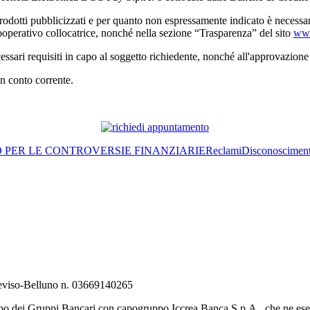
rodotti pubblicizzati e per quanto non espressamente indicato è necessario 
ooperativo collocatrice, nonché nella sezione “Trasparenza” del sito
www
essari requisiti in capo al soggetto richiedente, nonché all'approvazion
un conto corrente.
O PER LE CONTROVERSIE FINANZIARIE
Reclami
Disconoscimen
Treviso-Belluno n. 03669140265
bo dei Gruppi Bancari con capogruppo Iccrea Banca S.p.A., che ne eserc