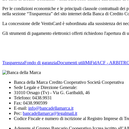
Per le condizioni economiche e le principali clausole contrattuali dei p
nella sezione “Trasparenza” del sito internet della Banca di Credito C
La concessione delle VentisCard è subordinata alla sussistenza dei nec
Gli strumenti di pagamento elettronici offerti richiedono l'apertura di 
Trasparenza
Fondo di garanzia
Documenti utili
MiFid
ACF - ARBITR
Banca della Marca Credito Cooperativo Società Cooperativa
Sede Legale e Direzione Generale:
31010 Orsago (Tv) - Via G. Garibaldi, 46
Telefono: 0438.9931
Fax: 0438.990599
E-mail:
info@bancadellamarca.it
Pec:
bancadellamarca@legalmail.it
Codice Fiscale e numero di iscrizione al Registro Imprese di 
Aderente al Gruppo Bancario Cooperativo Iccrea iscritto all’Al