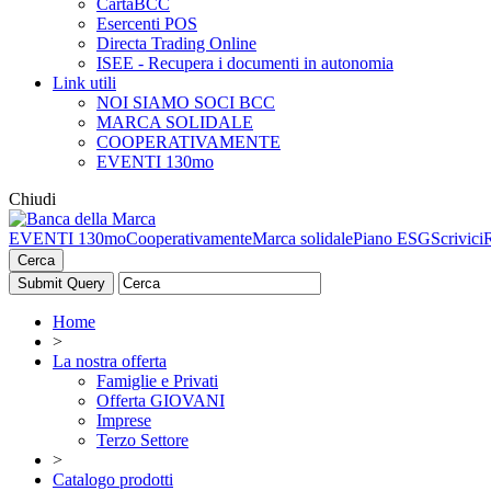
CartaBCC
Esercenti POS
Directa Trading Online
ISEE - Recupera i documenti in autonomia
Link utili
NOI SIAMO SOCI BCC
MARCA SOLIDALE
COOPERATIVAMENTE
EVENTI 130mo
Chiudi
EVENTI 130mo
Cooperativamente
Marca solidale
Piano ESG
Scrivici
Cerca
Home
>
La nostra offerta
Famiglie e Privati
Offerta GIOVANI
Imprese
Terzo Settore
>
Catalogo prodotti