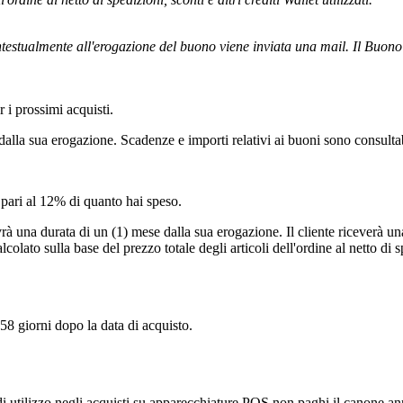
testualmente all'erogazione del buono viene inviata una mail. Il Buono vi
 i prossimi acquisti.
dalla sua erogazione. Scadenze e importi relativi ai buoni sono consultab
 pari al 12% di quanto hai speso.
rà una durata di un (1) mese dalla sua erogazione. Il cliente riceverà 
olato sulla base del prezzo totale degli articoli dell'ordine al netto di spe
 58 giorni dopo la data di acquisto.
 € di utilizzo negli acquisti su apparecchiature POS non paghi il canone a