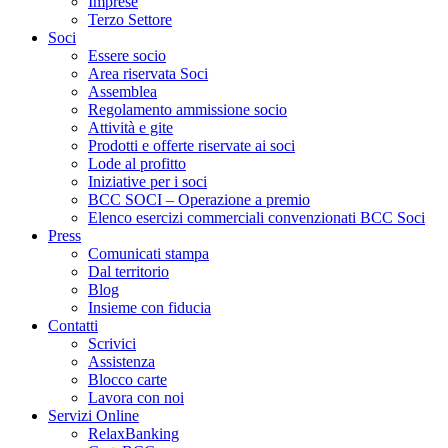
Imprese
Terzo Settore
Soci
Essere socio
Area riservata Soci
Assemblea
Regolamento ammissione socio
Attività e gite
Prodotti e offerte riservate ai soci
Lode al profitto
Iniziative per i soci
BCC SOCI – Operazione a premio
Elenco esercizi commerciali convenzionati BCC Soci
Press
Comunicati stampa
Dal territorio
Blog
Insieme con fiducia
Contatti
Scrivici
Assistenza
Blocco carte
Lavora con noi
Servizi Online
RelaxBanking