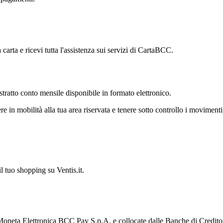
 carta e ricevi tutta l'assistenza sui servizi di CartaBCC.
'estratto conto mensile disponibile in formato elettronico.
in mobilità alla tua area riservata e tenere sotto controllo i movimenti, a
il tuo shopping su Ventis.it.
 Moneta Elettronica BCC Pay S.p.A. e collocate dalle Banche di Credit