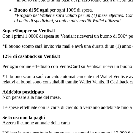
Buono di 5€ ogni
per ogni 100€ di spesa.
*Erogato nel Wallet e sarà valido per un (1) mese effettivo. Con
al netto di spedizioni, sconti e altri crediti Wallet utilizzati.
SuperShopper
su Ventis.it
Con i primi 1.000€ di spesa su Ventis.it riceverai un buono di 50€* per
*Il buono sconto sarà invito via mail e avrà una durata di un (1) anno 
12% di cashback su Ventis.it
Per ogni ordine effettuato con VentisCard su Ventis.it ricevi un buono
* Il buono sconto sarà caricato automaticamente nel Wallet Ventis e av
relativi ai buoni sono consultabili tramite Wallet Ventis. Il Cashback calc
Addebito posticipato
Non pensare alla fine del mese.
Le spese effettuate con la carta di credito ti verranno addebitate fino a
Se la usi non la paghi
Azzera il canone annuale della carta
Utilizza la carta per tutte le tue spese, se superi in un anno i 12.000