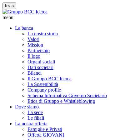
Invia
menu
La banca
La nostra storia
Valori
Mission
Partnership
Il logo
Organi sociali
Dati societari
Bilanci
Il Gruppo BCC Iccrea
La Sostenibilità
Company profile
Schema Informativa Governo Societario
Etica di Gruppo e Whistleblowing
Dove siamo
La sede
Le filiali
La nostra offerta
Famiglie e Privati
Offerta GIOVANI