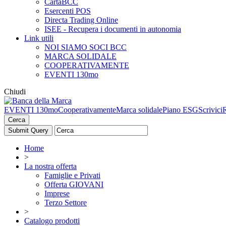
CartaBCC
Esercenti POS
Directa Trading Online
ISEE - Recupera i documenti in autonomia
Link utili
NOI SIAMO SOCI BCC
MARCA SOLIDALE
COOPERATIVAMENTE
EVENTI 130mo
Chiudi
EVENTI 130mo
Cooperativamente
Marca solidale
Piano ESG
Scrivici
Cerca
Home
>
La nostra offerta
Famiglie e Privati
Offerta GIOVANI
Imprese
Terzo Settore
>
Catalogo prodotti