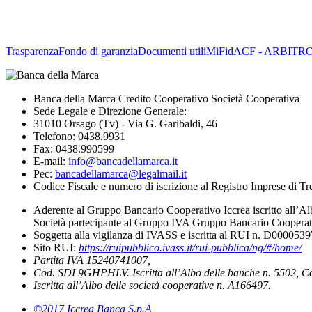
Trasparenza
Fondo di garanzia
Documenti utili
MiFid
ACF - ARBITR
Banca della Marca Credito Cooperativo Società Cooperativa
Sede Legale e Direzione Generale:
31010 Orsago (Tv) - Via G. Garibaldi, 46
Telefono: 0438.9931
Fax: 0438.990599
E-mail:
info@bancadellamarca.it
Pec:
bancadellamarca@legalmail.it
Codice Fiscale e numero di iscrizione al Registro Imprese di 
Aderente al Gruppo Bancario Cooperativo Iccrea iscritto all’Al
Società partecipante al Gruppo IVA Gruppo Bancario Cooperati
Soggetta alla vigilanza di IVASS e iscritta al RUI n. D000053
Sito RUI:
https://ruipubblico.ivass.it/rui-pubblica/ng/#/home/
Partita IVA 15240741007,
Cod. SDI 9GHPHLV. Iscritta all’Albo delle banche n. 5502, C
Iscritta all’Albo delle società cooperative n. A166497.
©2017 Iccrea Banca S.p.A