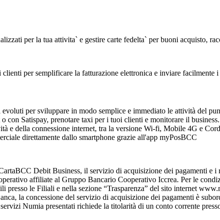
izzati per la tua attivita` e gestire carte fedelta` per buoni acquisto, ra
 clienti per semplificare la fatturazione elettronica e inviare facilmente 
i evoluti per sviluppare in modo semplice e immediato le attività del pun
o con Satispay, prenotare taxi per i tuoi clienti e monitorare il business.
vità e della connessione internet, tra la versione Wi-fi, Mobile 4G e Cord
merciale direttamente dallo smartphone grazie all'app myPosBCC
artaBCC Debit Business, il servizio di acquisizione dei pagamenti e i rel
erativo affiliate al Gruppo Bancario Cooperativo Iccrea. Per le condizio
bili presso le Filiali e nella sezione “Trasparenza” del sito internet ww
anca, la concessione del servizio di acquisizione dei pagamenti è subordin
i servizi Numia presentati richiede la titolarità di un conto corrente pre