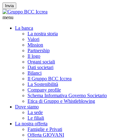
Invia
menu
La banca
La nostra storia
Valori
Mission
Partnership
Il logo
Organi sociali
Dati societari
Bilanci
Il Gruppo BCC Iccrea
La Sostenibilità
Company profile
Schema Informativa Governo Societario
Etica di Gruppo e Whistleblowing
Dove siamo
La sede
Le filiali
La nostra offerta
Famiglie e Privati
Offerta GIOVANI