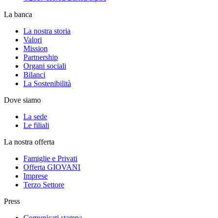
La banca
La nostra storia
Valori
Mission
Partnership
Organi sociali
Bilanci
La Sostenibilità
Dove siamo
La sede
Le filiali
La nostra offerta
Famiglie e Privati
Offerta GIOVANI
Imprese
Terzo Settore
Press
Comunicati stampa