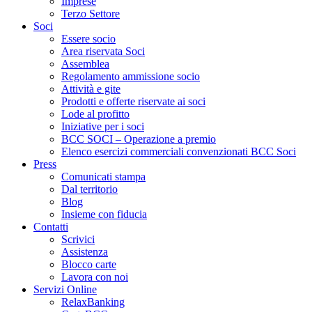
Imprese
Terzo Settore
Soci
Essere socio
Area riservata Soci
Assemblea
Regolamento ammissione socio
Attività e gite
Prodotti e offerte riservate ai soci
Lode al profitto
Iniziative per i soci
BCC SOCI – Operazione a premio
Elenco esercizi commerciali convenzionati BCC Soci
Press
Comunicati stampa
Dal territorio
Blog
Insieme con fiducia
Contatti
Scrivici
Assistenza
Blocco carte
Lavora con noi
Servizi Online
RelaxBanking