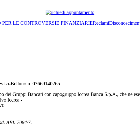
O PER LE CONTROVERSIE FINANZIARIE
Reclami
Disconoscimen
Treviso-Belluno n. 03669140265
bo dei Gruppi Bancari con capogruppo Iccrea Banca S.p.A., che ne eserc
vo Iccrea -
970
od. ABI: 7084/7.