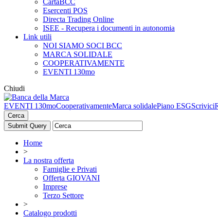
CartaBCC
Esercenti POS
Directa Trading Online
ISEE - Recupera i documenti in autonomia
Link utili
NOI SIAMO SOCI BCC
MARCA SOLIDALE
COOPERATIVAMENTE
EVENTI 130mo
Chiudi
EVENTI 130mo
Cooperativamente
Marca solidale
Piano ESG
Scrivici
Cerca
Home
>
La nostra offerta
Famiglie e Privati
Offerta GIOVANI
Imprese
Terzo Settore
>
Catalogo prodotti