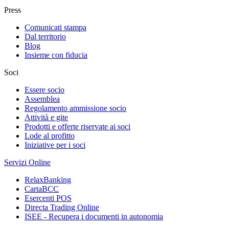
Press
Comunicati stampa
Dal territorio
Blog
Insieme con fiducia
Soci
Essere socio
Assemblea
Regolamento ammissione socio
Attività e gite
Prodotti e offerte riservate ai soci
Lode al profitto
Iniziative per i soci
Servizi Online
RelaxBanking
CartaBCC
Esercenti POS
Directa Trading Online
ISEE - Recupera i documenti in autonomia