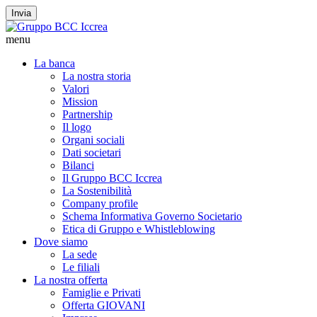
Invia
menu
La banca
La nostra storia
Valori
Mission
Partnership
Il logo
Organi sociali
Dati societari
Bilanci
Il Gruppo BCC Iccrea
La Sostenibilità
Company profile
Schema Informativa Governo Societario
Etica di Gruppo e Whistleblowing
Dove siamo
La sede
Le filiali
La nostra offerta
Famiglie e Privati
Offerta GIOVANI