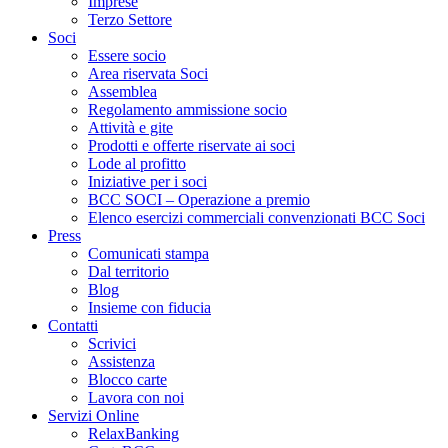
Imprese
Terzo Settore
Soci
Essere socio
Area riservata Soci
Assemblea
Regolamento ammissione socio
Attività e gite
Prodotti e offerte riservate ai soci
Lode al profitto
Iniziative per i soci
BCC SOCI – Operazione a premio
Elenco esercizi commerciali convenzionati BCC Soci
Press
Comunicati stampa
Dal territorio
Blog
Insieme con fiducia
Contatti
Scrivici
Assistenza
Blocco carte
Lavora con noi
Servizi Online
RelaxBanking