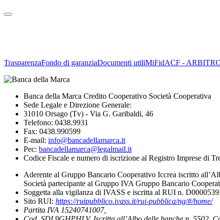
Trasparenza
Fondo di garanzia
Documenti utili
MiFid
ACF - ARBITR
Banca della Marca Credito Cooperativo Società Cooperativa
Sede Legale e Direzione Generale:
31010 Orsago (Tv) - Via G. Garibaldi, 46
Telefono: 0438.9931
Fax: 0438.990599
E-mail:
info@bancadellamarca.it
Pec:
bancadellamarca@legalmail.it
Codice Fiscale e numero di iscrizione al Registro Imprese di 
Aderente al Gruppo Bancario Cooperativo Iccrea iscritto all’Al
Società partecipante al Gruppo IVA Gruppo Bancario Cooperati
Soggetta alla vigilanza di IVASS e iscritta al RUI n. D000053
Sito RUI:
https://ruipubblico.ivass.it/rui-pubblica/ng/#/home/
Partita IVA 15240741007,
Cod. SDI 9GHPHLV. Iscritta all’Albo delle banche n. 5502, C