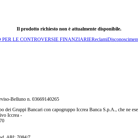
Il prodotto richiesto non è attualmente disponibile.
O PER LE CONTROVERSIE FINANZIARIE
Reclami
Disconoscimen
Treviso-Belluno n. 03669140265
bo dei Gruppi Bancari con capogruppo Iccrea Banca S.p.A., che ne eserc
vo Iccrea -
970
od. ABI: 7084/7.