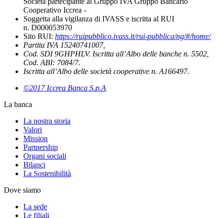
Società partecipante al Gruppo IVA Gruppo Bancario
Cooperativo Iccrea -
Soggetta alla vigilanza di IVASS e iscritta al RUI
n. D000053970
Sito RUI:
https://ruipubblico.ivass.it/rui-pubblica/ng/#/home/
Partita IVA 15240741007,
Cod. SDI 9GHPHLV. Iscritta all’Albo delle banche n. 5502,
Cod. ABI: 7084/7.
Iscritta all’Albo delle società cooperative n. A166497.
©2017 Iccrea Banca S.p.A
La banca
La nostra storia
Valori
Mission
Partnership
Organi sociali
Bilanci
La Sostenibilità
Dove siamo
La sede
Le filiali