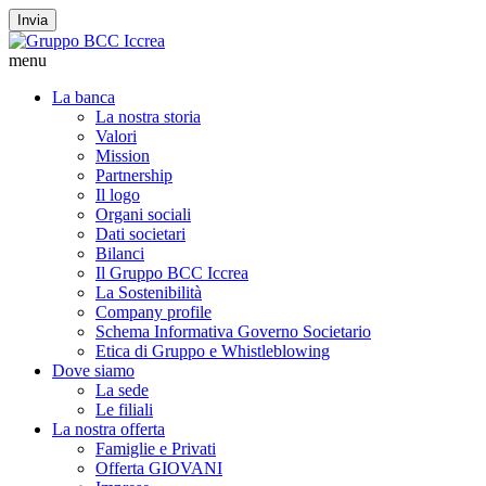
Invia
menu
La banca
La nostra storia
Valori
Mission
Partnership
Il logo
Organi sociali
Dati societari
Bilanci
Il Gruppo BCC Iccrea
La Sostenibilità
Company profile
Schema Informativa Governo Societario
Etica di Gruppo e Whistleblowing
Dove siamo
La sede
Le filiali
La nostra offerta
Famiglie e Privati
Offerta GIOVANI