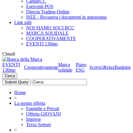
CartaBCC
Esercenti POS
Directa Trading Online
ISEE - Recupera i documenti in autonomia
Link utili
NOI SIAMO SOCI BCC
MARCA SOLIDALE
COOPERATIVAMENTE
EVENTI 130mo
Chiudi
EVENTI
Marca
Piano
Cooperativamente
Scrivici
RelaxBanking
130mo
solidale
ESG
Cerca
Home
>
La nostra offerta
Famiglie e Privati
Offerta GIOVANI
Imprese
Terzo Settore
>