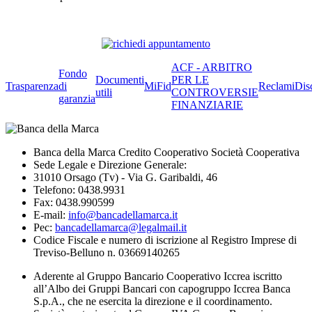
ACF - ARBITRO
Fondo
Documenti
PER LE
Trasparenza
di
MiFid
Reclami
Dis
utili
CONTROVERSIE
garanzia
FINANZIARIE
Banca della Marca Credito Cooperativo Società Cooperativa
Sede Legale e Direzione Generale:
31010 Orsago (Tv) - Via G. Garibaldi, 46
Telefono: 0438.9931
Fax: 0438.990599
E-mail:
info@bancadellamarca.it
Pec:
bancadellamarca@legalmail.it
Codice Fiscale e numero di iscrizione al Registro Imprese di
Treviso-Belluno n. 03669140265
Aderente al Gruppo Bancario Cooperativo Iccrea iscritto
all’Albo dei Gruppi Bancari con capogruppo Iccrea Banca
S.p.A., che ne esercita la direzione e il coordinamento.