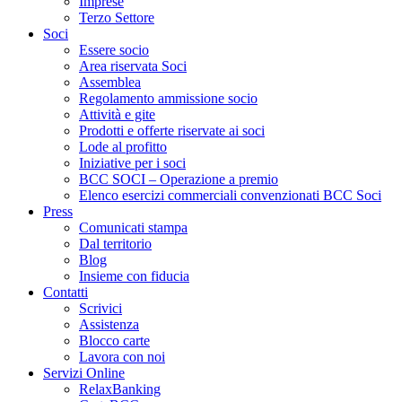
Imprese
Terzo Settore
Soci
Essere socio
Area riservata Soci
Assemblea
Regolamento ammissione socio
Attività e gite
Prodotti e offerte riservate ai soci
Lode al profitto
Iniziative per i soci
BCC SOCI – Operazione a premio
Elenco esercizi commerciali convenzionati BCC Soci
Press
Comunicati stampa
Dal territorio
Blog
Insieme con fiducia
Contatti
Scrivici
Assistenza
Blocco carte
Lavora con noi
Servizi Online
RelaxBanking