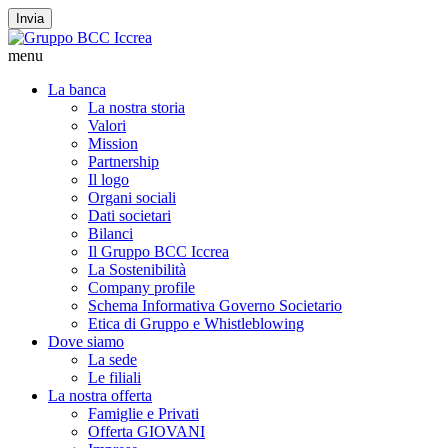
Invia
menu
La banca
La nostra storia
Valori
Mission
Partnership
Il logo
Organi sociali
Dati societari
Bilanci
Il Gruppo BCC Iccrea
La Sostenibilità
Company profile
Schema Informativa Governo Societario
Etica di Gruppo e Whistleblowing
Dove siamo
La sede
Le filiali
La nostra offerta
Famiglie e Privati
Offerta GIOVANI