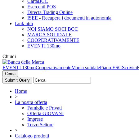
CartaBCC
Esercenti POS
Directa Trading Online
ISEE - Recupera i documenti in autonomia
Link utili
NOI SIAMO SOCI BCC
MARCA SOLIDALE
COOPERATIVAMENTE
EVENTI 130mo
Chiudi
EVENTI 130mo
Cooperativamente
Marca solidale
Piano ESG
Scrivici
Cerca
Home
>
La nostra offerta
Famiglie e Privati
Offerta GIOVANI
Imprese
Terzo Settore
>
Catalogo prodotti