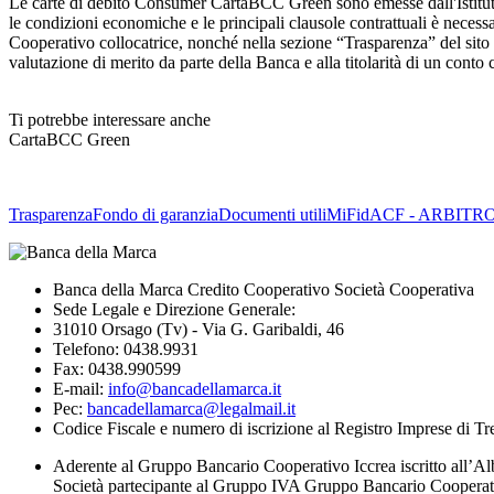
Le carte di debito Consumer CartaBCC Green sono emesse dall'Istitut
le condizioni economiche e le principali clausole contrattuali è necessar
Cooperativo collocatrice, nonché nella sezione “Trasparenza” del sito
valutazione di merito da parte della Banca e alla titolarità di un cont
Ti potrebbe interessare anche
CartaBCC Green
Trasparenza
Fondo di garanzia
Documenti utili
MiFid
ACF - ARBITR
Banca della Marca Credito Cooperativo Società Cooperativa
Sede Legale e Direzione Generale:
31010 Orsago (Tv) - Via G. Garibaldi, 46
Telefono: 0438.9931
Fax: 0438.990599
E-mail:
info@bancadellamarca.it
Pec:
bancadellamarca@legalmail.it
Codice Fiscale e numero di iscrizione al Registro Imprese di 
Aderente al Gruppo Bancario Cooperativo Iccrea iscritto all’Al
Società partecipante al Gruppo IVA Gruppo Bancario Cooperati