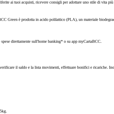
te ai tuoi acquisti, ricevere consigli per adottare uno stile di vita più
BCC Green è prodotta in acido polilattico (PLA), un materiale biodegrad
 le spese direttamente sull'home bankin
g* o su app myCartaBCC.
verificare il saldo e la lista movimenti, effettuare bonifici e ricariche
 5kg.