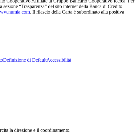
ito Cooperativo Affiliate al Gruppo Bancario Cooperativo Iccrea. Per
ella sezione “Trasparenza” del sito internet della Banca di Credito
ww.numia.com
. Il rilascio della Carta è subordinato alla positiva
to
Definizione di Default
Accessibilità
ita la direzione e il coordinamento.