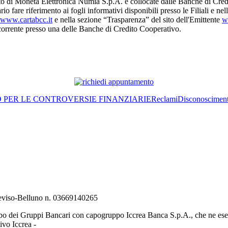
o di Moneta Elettronica Numia S.p.A. e collocate dalle Banche di Cred
io fare riferimento ai fogli informativi disponibili presso le Filiali e n
www.cartabcc.it
e nella sezione “Trasparenza” del sito dell'Emittente
w
o corrente presso una delle Banche di Credito Cooperativo.
O PER LE CONTROVERSIE FINANZIARIE
Reclami
Disconoscimen
Treviso-Belluno n. 03669140265
bo dei Gruppi Bancari con capogruppo Iccrea Banca S.p.A., che ne eserc
vo Iccrea -