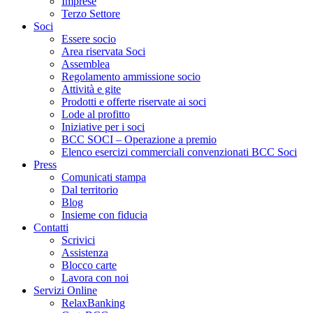
Imprese
Terzo Settore
Soci
Essere socio
Area riservata Soci
Assemblea
Regolamento ammissione socio
Attività e gite
Prodotti e offerte riservate ai soci
Lode al profitto
Iniziative per i soci
BCC SOCI – Operazione a premio
Elenco esercizi commerciali convenzionati BCC Soci
Press
Comunicati stampa
Dal territorio
Blog
Insieme con fiducia
Contatti
Scrivici
Assistenza
Blocco carte
Lavora con noi
Servizi Online
RelaxBanking