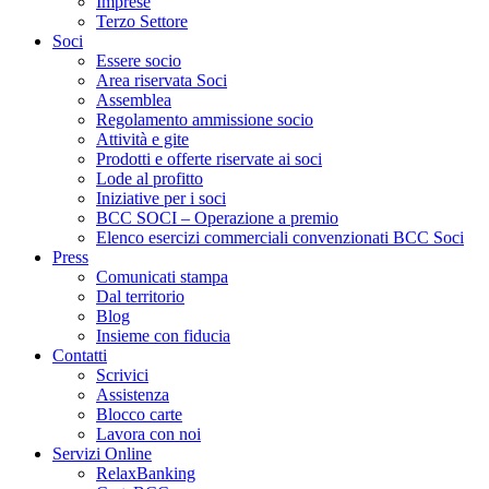
Imprese
Terzo Settore
Soci
Essere socio
Area riservata Soci
Assemblea
Regolamento ammissione socio
Attività e gite
Prodotti e offerte riservate ai soci
Lode al profitto
Iniziative per i soci
BCC SOCI – Operazione a premio
Elenco esercizi commerciali convenzionati BCC Soci
Press
Comunicati stampa
Dal territorio
Blog
Insieme con fiducia
Contatti
Scrivici
Assistenza
Blocco carte
Lavora con noi
Servizi Online
RelaxBanking