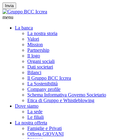
Invia
menu
La banca
La nostra storia
Valori
Mission
Partnership
Il logo
Organi sociali
Dati societari
Bilanci
Il Gruppo BCC Iccrea
La Sostenibilità
Company profile
Schema Informativa Governo Societario
Etica di Gruppo e Whistleblowing
Dove siamo
La sede
Le filiali
La nostra offerta
Famiglie e Privati
Offerta GIOVANI