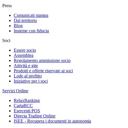
Press
Comunicati stampa
Dal territorio
Blog
Insieme con fiducia
Soci
Essere socio
Assemblea
Regolamento ammissione socio
Attività e gite
Prodotti e offerte riservate ai soci
Lode al profitto
Iniziative per i soci
Servizi Online
RelaxBanking
CartaBCC
Esercenti POS
Directa Trading Online
ISEE - Recupera i documenti in autonomia