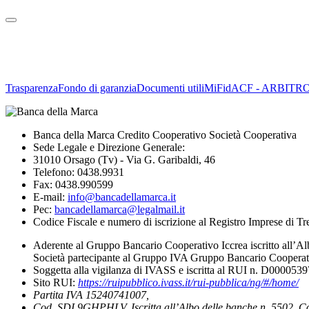
Trasparenza
Fondo di garanzia
Documenti utili
MiFid
ACF - ARBITR
Banca della Marca Credito Cooperativo Società Cooperativa
Sede Legale e Direzione Generale:
31010 Orsago (Tv) - Via G. Garibaldi, 46
Telefono: 0438.9931
Fax: 0438.990599
E-mail:
info@bancadellamarca.it
Pec:
bancadellamarca@legalmail.it
Codice Fiscale e numero di iscrizione al Registro Imprese di 
Aderente al Gruppo Bancario Cooperativo Iccrea iscritto all’Al
Società partecipante al Gruppo IVA Gruppo Bancario Cooperati
Soggetta alla vigilanza di IVASS e iscritta al RUI n. D000053
Sito RUI:
https://ruipubblico.ivass.it/rui-pubblica/ng/#/home/
Partita IVA 15240741007,
Cod. SDI 9GHPHLV. Iscritta all’Albo delle banche n. 5502, C