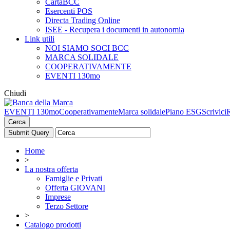
CartaBCC
Esercenti POS
Directa Trading Online
ISEE - Recupera i documenti in autonomia
Link utili
NOI SIAMO SOCI BCC
MARCA SOLIDALE
COOPERATIVAMENTE
EVENTI 130mo
Chiudi
EVENTI 130mo
Cooperativamente
Marca solidale
Piano ESG
Scrivici
Cerca
Home
>
La nostra offerta
Famiglie e Privati
Offerta GIOVANI
Imprese
Terzo Settore
>
Catalogo prodotti