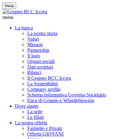
Invia
menu
La banca
La nostra storia
Valori
Mission
Partnership
Il logo
Organi sociali
Dati societari
Bilanci
Il Gruppo BCC Iccrea
La Sostenibilità
Company profile
Schema Informativa Governo Societario
Etica di Gruppo e Whistleblowing
Dove siamo
La sede
Le filiali
La nostra offerta
Famiglie e Privati
Offerta GIOVANI