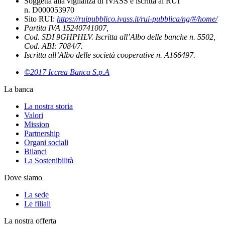
Soggetta alla vigilanza di IVASS e iscritta al RUI
n. D000053970
Sito RUI:
https://ruipubblico.ivass.it/rui-pubblica/ng/#/home/
Partita IVA 15240741007,
Cod. SDI 9GHPHLV. Iscritta all’Albo delle banche n. 5502,
Cod. ABI: 7084/7.
Iscritta all’Albo delle società cooperative n. A166497.
©2017 Iccrea Banca S.p.A
La banca
La nostra storia
Valori
Mission
Partnership
Organi sociali
Bilanci
La Sostenibilità
Dove siamo
La sede
Le filiali
La nostra offerta