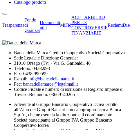
Catalogo prodotti
ACF - ARBITRO
Fondo
Documenti
PER LE
Trasparenza
di
MiFid
Reclami
Dis
utili
CONTROVERSIE
garanzia
FINANZIARIE
Banca della Marca Credito Cooperativo Società Cooperativa
Sede Legale e Direzione Generale:
31010 Orsago (Tv) - Via G. Garibaldi, 46
Telefono: 0438.9931
Fax: 0438.990599
E-mail:
info@bancadellamarca.it
Pec:
bancadellamarca@legalmail.it
Codice Fiscale e numero di iscrizione al Registro Imprese di
Treviso-Belluno n. 03669140265
Aderente al Gruppo Bancario Cooperativo Iccrea iscritto
all’Albo dei Gruppi Bancari con capogruppo Iccrea Banca
S.p.A., che ne esercita la direzione e il coordinamento.
Società partecipante al Gruppo IVA Gruppo Bancario
Cooperativo Iccrea -