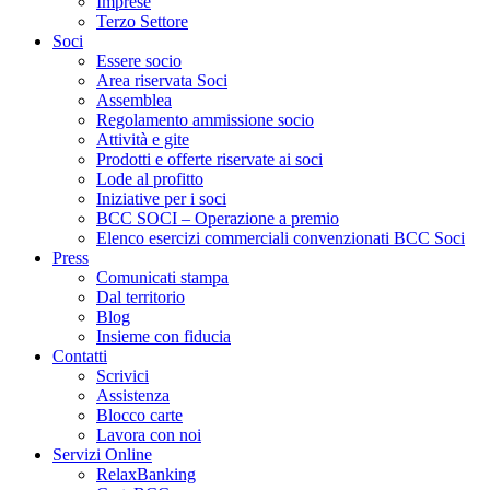
Imprese
Terzo Settore
Soci
Essere socio
Area riservata Soci
Assemblea
Regolamento ammissione socio
Attività e gite
Prodotti e offerte riservate ai soci
Lode al profitto
Iniziative per i soci
BCC SOCI – Operazione a premio
Elenco esercizi commerciali convenzionati BCC Soci
Press
Comunicati stampa
Dal territorio
Blog
Insieme con fiducia
Contatti
Scrivici
Assistenza
Blocco carte
Lavora con noi
Servizi Online
RelaxBanking