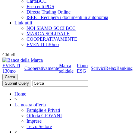
CartaBCC
Esercenti POS
Directa Trading Online
ISEE - Recupera i documenti in autonomia
Link utili
NOI SIAMO SOCI BCC
MARCA SOLIDALE
COOPERATIVAMENTE
EVENTI 130mo
Chiudi
EVENTI
Marca
Piano
Cooperativamente
Scrivici
RelaxBanking
130mo
solidale
ESG
Cerca
Home
>
La nostra offerta
Famiglie e Privati
Offerta GIOVANI
Imprese
Terzo Settore
>