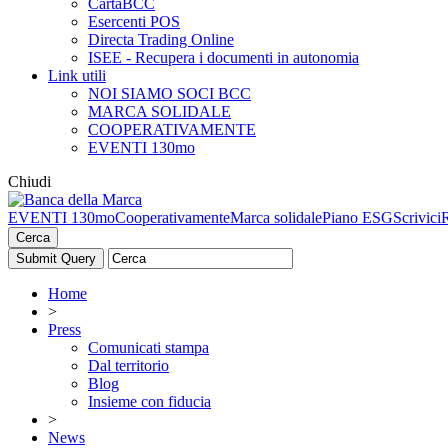
CartaBCC
Esercenti POS
Directa Trading Online
ISEE - Recupera i documenti in autonomia
Link utili
NOI SIAMO SOCI BCC
MARCA SOLIDALE
COOPERATIVAMENTE
EVENTI 130mo
Chiudi
EVENTI 130mo
Cooperativamente
Marca solidale
Piano ESG
Scrivici
Cerca
Home
>
Press
Comunicati stampa
Dal territorio
Blog
Insieme con fiducia
>
News