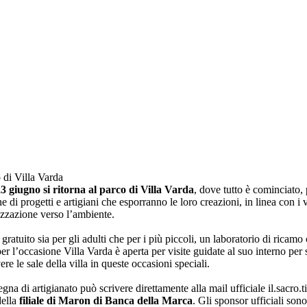
 di Villa Varda
 giugno si ritorna al parco di Villa Varda
, dove tutto è cominciato,
zione di progetti e artigiani che esporranno le loro creazioni, in linea con
lizzazione verso l’ambiente.
atuito sia per gli adulti che per i più piccoli, un laboratorio di ricamo
r l’occasione Villa Varda è aperta per visite guidate al suo interno per sc
re le sale della villa in queste occasioni speciali.
segna di artigianato può scrivere direttamente alla mail ufficiale il.sa
della
filiale di Maron di Banca della Marca
. Gli sponsor ufficiali son