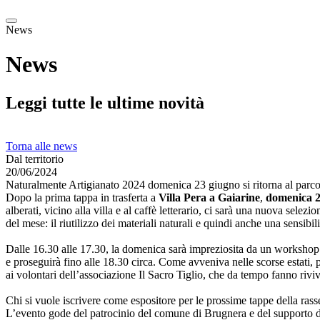
News
News
Leggi tutte le ultime novità
Torna alle news
Dal territorio
20/06/2024
Naturalmente Artigianato 2024 domenica 23 giugno si ritorna al parco
Dopo la prima tappa in trasferta a
Villa Pera a Gaiarine
,
domenica 23
alberati, vicino alla villa e al caffè letterario, ci sarà una nuova sele
del mese: il riutilizzo dei materiali naturali e quindi anche una sensibi
Dalle 16.30 alle 17.30, la domenica sarà impreziosita da un workshop gr
e proseguirà fino alle 18.30 circa. Come avveniva nelle scorse estati, pe
ai volontari dell’associazione Il Sacro Tiglio, che da tempo fanno rivive
Chi si vuole iscrivere come espositore per le prossime tappe della ras
L’evento gode del patrocinio del comune di Brugnera e del supporto 