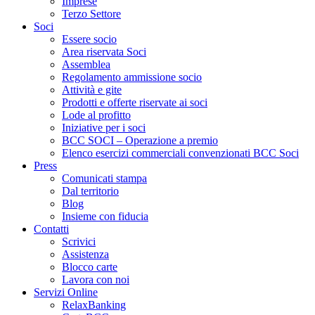
Imprese
Terzo Settore
Soci
Essere socio
Area riservata Soci
Assemblea
Regolamento ammissione socio
Attività e gite
Prodotti e offerte riservate ai soci
Lode al profitto
Iniziative per i soci
BCC SOCI – Operazione a premio
Elenco esercizi commerciali convenzionati BCC Soci
Press
Comunicati stampa
Dal territorio
Blog
Insieme con fiducia
Contatti
Scrivici
Assistenza
Blocco carte
Lavora con noi
Servizi Online
RelaxBanking