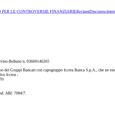
O PER LE CONTROVERSIE FINANZIARIE
Reclami
Disconoscimen
Treviso-Belluno n. 03669140265
bo dei Gruppi Bancari con capogruppo Iccrea Banca S.p.A., che ne eserc
vo Iccrea -
970
od. ABI: 7084/7.