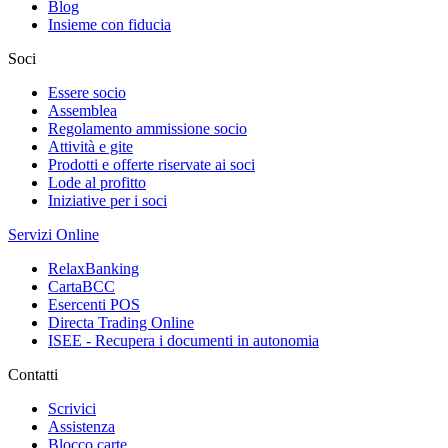
Blog
Insieme con fiducia
Soci
Essere socio
Assemblea
Regolamento ammissione socio
Attività e gite
Prodotti e offerte riservate ai soci
Lode al profitto
Iniziative per i soci
Servizi Online
RelaxBanking
CartaBCC
Esercenti POS
Directa Trading Online
ISEE - Recupera i documenti in autonomia
Contatti
Scrivici
Assistenza
Blocco carte