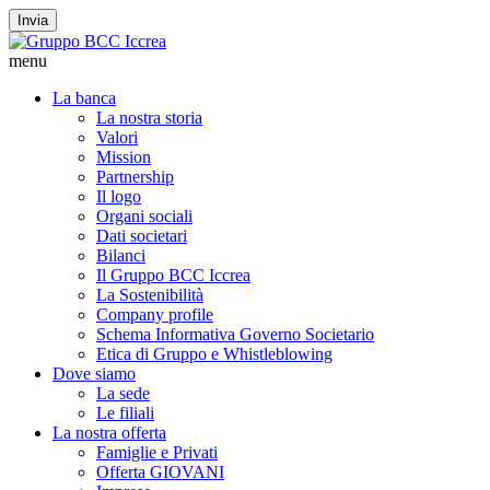
Invia
menu
La banca
La nostra storia
Valori
Mission
Partnership
Il logo
Organi sociali
Dati societari
Bilanci
Il Gruppo BCC Iccrea
La Sostenibilità
Company profile
Schema Informativa Governo Societario
Etica di Gruppo e Whistleblowing
Dove siamo
La sede
Le filiali
La nostra offerta
Famiglie e Privati
Offerta GIOVANI