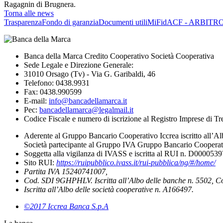
Ragagnin di Brugnera.
Torna alle news
Trasparenza
Fondo di garanzia
Documenti utili
MiFid
ACF - ARBITR
Banca della Marca Credito Cooperativo Società Cooperativa
Sede Legale e Direzione Generale:
31010 Orsago (Tv) - Via G. Garibaldi, 46
Telefono: 0438.9931
Fax: 0438.990599
E-mail:
info@bancadellamarca.it
Pec:
bancadellamarca@legalmail.it
Codice Fiscale e numero di iscrizione al Registro Imprese di 
Aderente al Gruppo Bancario Cooperativo Iccrea iscritto all’Al
Società partecipante al Gruppo IVA Gruppo Bancario Cooperati
Soggetta alla vigilanza di IVASS e iscritta al RUI n. D000053
Sito RUI:
https://ruipubblico.ivass.it/rui-pubblica/ng/#/home/
Partita IVA 15240741007,
Cod. SDI 9GHPHLV. Iscritta all’Albo delle banche n. 5502, C
Iscritta all’Albo delle società cooperative n. A166497.
©2017 Iccrea Banca S.p.A