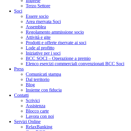
Imprese
Terzo Settore
Soci
Essere socio
Area riservata Soci
Assemblea
Regolamento ammissione socio
Attività e gite
Prodotti e offerte riservate ai soci
Lode al profitto
Iniziative per i soci
BCC SOCI – Operazione a premio
Elenco esercizi commerciali convenzionati BCC Soci
Press
Comunicati stampa
Dal territorio
Blog
Insieme con fiducia
Contatti
Scrivici
Assistenza
Blocco carte
Lavora con noi
Servizi Online
RelaxBanking