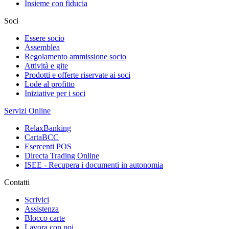
Insieme con fiducia
Soci
Essere socio
Assemblea
Regolamento ammissione socio
Attività e gite
Prodotti e offerte riservate ai soci
Lode al profitto
Iniziative per i soci
Servizi Online
RelaxBanking
CartaBCC
Esercenti POS
Directa Trading Online
ISEE - Recupera i documenti in autonomia
Contatti
Scrivici
Assistenza
Blocco carte
Lavora con noi