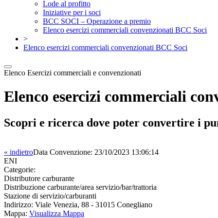
Lode al profitto
Iniziative per i soci
BCC SOCI – Operazione a premio
Elenco esercizi commerciali convenzionati BCC Soci
>
Elenco esercizi commerciali convenzionati BCC Soci
Elenco Esercizi commerciali e convenzionati
Elenco esercizi commerciali co
Scopri e ricerca dove poter convertire i pu
« indietro
Data Convenzione:
23/10/2023 13:06:14
ENI
Categorie:
Distributore carburante
Distribuzione carburante/area servizio/bar/trattoria
Stazione di servizio/carburanti
Indirizzo:
Viale Venezia, 88 - 31015 Conegliano
Mappa:
Visualizza Mappa