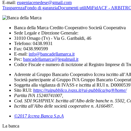
E-mail:
eugeniacenedese@gmail.com
Trasparenza
Fondo di garanzia
Documenti utili
MiFid
ACF - ARBITR
Banca della Marca Credito Cooperativo Società Cooperativa
Sede Legale e Direzione Generale:
31010 Orsago (Tv) - Via G. Garibaldi, 46
Telefono: 0438.9931
Fax: 0438.990599
E-mail:
info@bancadellamarca.it
Pec:
bancadellamarca@legalmail.it
Codice Fiscale e numero di iscrizione al Registro Imprese di 
Aderente al Gruppo Bancario Cooperativo Iccrea iscritto all’Al
Società partecipante al Gruppo IVA Gruppo Bancario Cooperati
Soggetta alla vigilanza di IVASS e iscritta al RUI n. D000053
Sito RUI:
https://ruipubblico.ivass.it/rui-pubblica/ng/#/home/
Partita IVA 15240741007,
Cod. SDI 9GHPHLV. Iscritta all’Albo delle banche n. 5502, C
Iscritta all’Albo delle società cooperative n. A166497.
©2017 Iccrea Banca S.p.A
La banca