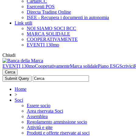
CartaBCC
Esercenti POS
Directa Trading Online
ISEE - Recupera i documenti in autonomia
Link utili
NOI SIAMO SOCI BCC
MARCA SOLIDALE
COOPERATIVAMENTE
EVENTI 130mo
Chiudi
EVENTI 130mo
Cooperativamente
Marca solidale
Piano ESG
Scrivici
Cerca
Home
>
Soci
Essere socio
Area riservata Soci
Assemblea
Regolamento ammissione socio
Attività e gite
Prodotti e offerte riservate ai soci