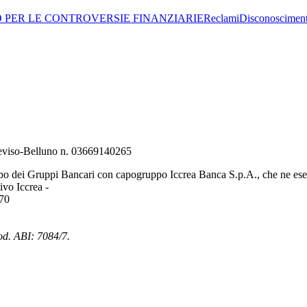
O PER LE CONTROVERSIE FINANZIARIE
Reclami
Disconoscimen
Treviso-Belluno n. 03669140265
bo dei Gruppi Bancari con capogruppo Iccrea Banca S.p.A., che ne eserc
vo Iccrea -
970
od. ABI: 7084/7.