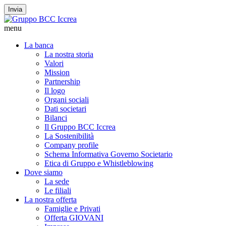
Invia
menu
La banca
La nostra storia
Valori
Mission
Partnership
Il logo
Organi sociali
Dati societari
Bilanci
Il Gruppo BCC Iccrea
La Sostenibilità
Company profile
Schema Informativa Governo Societario
Etica di Gruppo e Whistleblowing
Dove siamo
La sede
Le filiali
La nostra offerta
Famiglie e Privati
Offerta GIOVANI