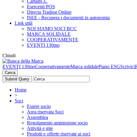
CartaBCC
Esercenti POS
Directa Trading Online
ISEE - Recupera i documenti in autonomia
Link utili
NOI SIAMO SOCI BCC
MARCA SOLIDALE
COOPERATIVAMENTE
EVENTI 130mo
Chiudi
EVENTI 130mo
Cooperativamente
Marca solidale
Piano ESG
Scrivici
Cerca
Home
>
Soci
Essere socio
Area riservata Soci
Assemblea
Regolamento ammissione socio
Attività e gite
Prodotti e offerte riservate ai soci