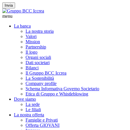
Invia
menu
La banca
La nostra storia
Valori
Mission
Partnership
Il logo
Organi sociali
Dati societari
Bilanci
Il Gruppo BCC Iccrea
La Sostenibilità
Company profile
Schema Informativa Governo Societario
Etica di Gruppo e Whistleblowing
Dove siamo
La sede
Le filiali
La nostra offerta
Famiglie e Privati
Offerta GIOVANI