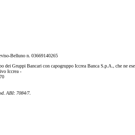
Treviso-Belluno n. 03669140265
bo dei Gruppi Bancari con capogruppo Iccrea Banca S.p.A., che ne eserc
vo Iccrea -
970
od. ABI: 7084/7.