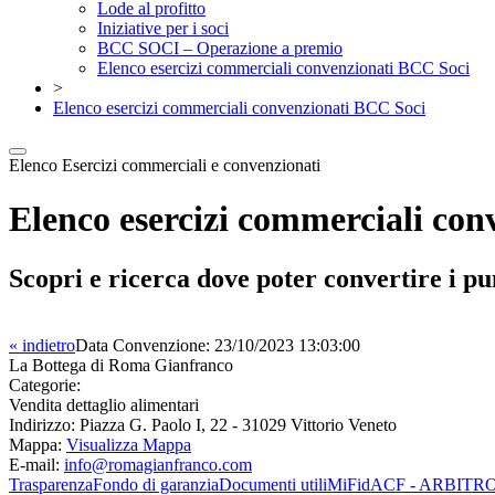
Lode al profitto
Iniziative per i soci
BCC SOCI – Operazione a premio
Elenco esercizi commerciali convenzionati BCC Soci
>
Elenco esercizi commerciali convenzionati BCC Soci
Elenco Esercizi commerciali e convenzionati
Elenco esercizi commerciali co
Scopri e ricerca dove poter convertire i pu
« indietro
Data Convenzione:
23/10/2023 13:03:00
La Bottega di Roma Gianfranco
Categorie:
Vendita dettaglio alimentari
Indirizzo:
Piazza G. Paolo I, 22 - 31029 Vittorio Veneto
Mappa:
Visualizza Mappa
E-mail:
info@romagianfranco.com
Trasparenza
Fondo di garanzia
Documenti utili
MiFid
ACF - ARBITR