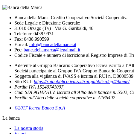
Banca della Marca Credito Cooperativo Società Cooperativa
Sede Legale e Direzione Generale:
31010 Orsago (Tv) - Via G. Garibaldi, 46
Telefono: 0438.9931
Fax: 0438.990599
E-mail:
info@bancadellamarca.it
Pec:
bancadellamarca@legalmail.it
Codice Fiscale e numero di iscrizione al Registro Imprese di 
Aderente al Gruppo Bancario Cooperativo Iccrea iscritto all’Al
Società partecipante al Gruppo IVA Gruppo Bancario Cooperati
Soggetta alla vigilanza di IVASS e iscritta al RUI n. D000053
Sito RUI:
https://ruipubblico.ivass.it/rui-pubblica/ng/#/home/
Partita IVA 15240741007,
Cod. SDI 9GHPHLV. Iscritta all’Albo delle banche n. 5502, C
Iscritta all’Albo delle società cooperative n. A166497.
©2017 Iccrea Banca S.p.A
La banca
La nostra storia
Valori