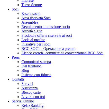
Imprese
Terzo Settore
Soci
Essere socio
Area riservata Soci
Assemblea
Regolamento ammissione socio
Attività e gite
Prodotti e offerte riservate ai soci
Lode al profitto
Iniziative per i soci
BCC SOCI – Operazione a premio
Elenco esercizi commerciali convenzionati BCC Soci
Press
Comunicati stampa
Dal territorio
Blog
Insieme con fiducia
Contatti
Scrivici
Assistenza
Blocco carte
Lavora con noi
Servizi Online
RelaxBanking