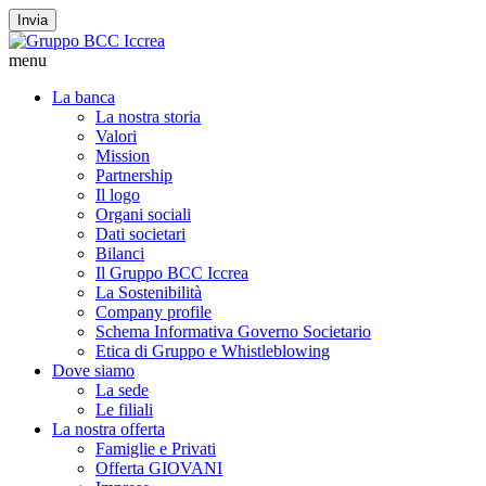
Invia
menu
La banca
La nostra storia
Valori
Mission
Partnership
Il logo
Organi sociali
Dati societari
Bilanci
Il Gruppo BCC Iccrea
La Sostenibilità
Company profile
Schema Informativa Governo Societario
Etica di Gruppo e Whistleblowing
Dove siamo
La sede
Le filiali
La nostra offerta
Famiglie e Privati
Offerta GIOVANI