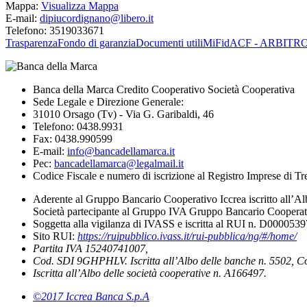
Mappa:
Visualizza Mappa
E-mail:
dipiucordignano@libero.it
Telefono:
3519033671
Trasparenza
Fondo di garanzia
Documenti utili
MiFid
ACF - ARBITR
Banca della Marca Credito Cooperativo Società Cooperativa
Sede Legale e Direzione Generale:
31010 Orsago (Tv) - Via G. Garibaldi, 46
Telefono: 0438.9931
Fax: 0438.990599
E-mail:
info@bancadellamarca.it
Pec:
bancadellamarca@legalmail.it
Codice Fiscale e numero di iscrizione al Registro Imprese di 
Aderente al Gruppo Bancario Cooperativo Iccrea iscritto all’Al
Società partecipante al Gruppo IVA Gruppo Bancario Cooperati
Soggetta alla vigilanza di IVASS e iscritta al RUI n. D000053
Sito RUI:
https://ruipubblico.ivass.it/rui-pubblica/ng/#/home/
Partita IVA 15240741007,
Cod. SDI 9GHPHLV. Iscritta all’Albo delle banche n. 5502, C
Iscritta all’Albo delle società cooperative n. A166497.
©2017 Iccrea Banca S.p.A