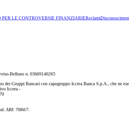
O PER LE CONTROVERSIE FINANZIARIE
Reclami
Disconoscimen
Treviso-Belluno n. 03669140265
bo dei Gruppi Bancari con capogruppo Iccrea Banca S.p.A., che ne eserc
vo Iccrea -
970
od. ABI: 7084/7.