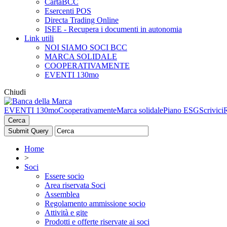
CartaBCC
Esercenti POS
Directa Trading Online
ISEE - Recupera i documenti in autonomia
Link utili
NOI SIAMO SOCI BCC
MARCA SOLIDALE
COOPERATIVAMENTE
EVENTI 130mo
Chiudi
EVENTI 130mo
Cooperativamente
Marca solidale
Piano ESG
Scrivici
Cerca
Home
>
Soci
Essere socio
Area riservata Soci
Assemblea
Regolamento ammissione socio
Attività e gite
Prodotti e offerte riservate ai soci