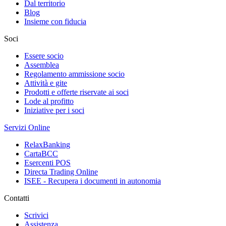
Dal territorio
Blog
Insieme con fiducia
Soci
Essere socio
Assemblea
Regolamento ammissione socio
Attività e gite
Prodotti e offerte riservate ai soci
Lode al profitto
Iniziative per i soci
Servizi Online
RelaxBanking
CartaBCC
Esercenti POS
Directa Trading Online
ISEE - Recupera i documenti in autonomia
Contatti
Scrivici
Assistenza