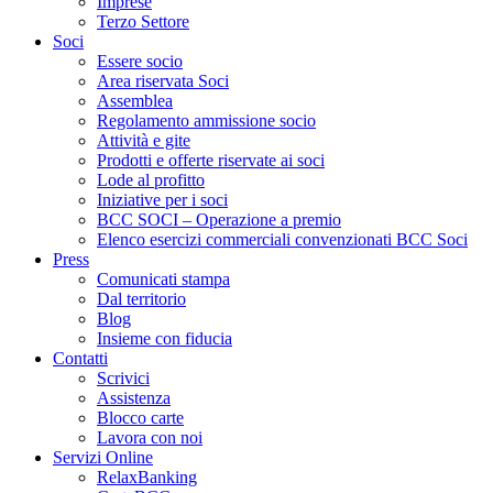
Imprese
Terzo Settore
Soci
Essere socio
Area riservata Soci
Assemblea
Regolamento ammissione socio
Attività e gite
Prodotti e offerte riservate ai soci
Lode al profitto
Iniziative per i soci
BCC SOCI – Operazione a premio
Elenco esercizi commerciali convenzionati BCC Soci
Press
Comunicati stampa
Dal territorio
Blog
Insieme con fiducia
Contatti
Scrivici
Assistenza
Blocco carte
Lavora con noi
Servizi Online
RelaxBanking