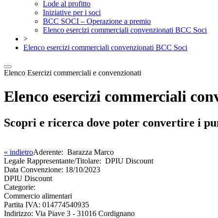
Lode al profitto
Iniziative per i soci
BCC SOCI – Operazione a premio
Elenco esercizi commerciali convenzionati BCC Soci
>
Elenco esercizi commerciali convenzionati BCC Soci
Elenco Esercizi commerciali e convenzionati
Elenco esercizi commerciali co
Scopri e ricerca dove poter convertire i pu
« indietro
Aderente:
Barazza Marco
Legale Rappresentante/Titolare:
DPIU Discount
Data Convenzione:
18/10/2023
DPIU Discount
Categorie:
Commercio alimentari
Partita IVA:
014774540935
Indirizzo:
Via Piave 3 - 31016 Cordignano