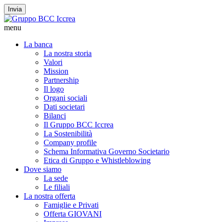
Invia
menu
La banca
La nostra storia
Valori
Mission
Partnership
Il logo
Organi sociali
Dati societari
Bilanci
Il Gruppo BCC Iccrea
La Sostenibilità
Company profile
Schema Informativa Governo Societario
Etica di Gruppo e Whistleblowing
Dove siamo
La sede
Le filiali
La nostra offerta
Famiglie e Privati
Offerta GIOVANI