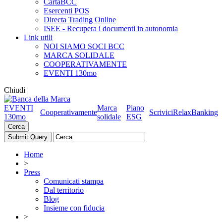
CartaBCC
Esercenti POS
Directa Trading Online
ISEE - Recupera i documenti in autonomia
Link utili
NOI SIAMO SOCI BCC
MARCA SOLIDALE
COOPERATIVAMENTE
EVENTI 130mo
Chiudi
EVENTI
Marca
Piano
Cooperativamente
Scrivici
RelaxBanking
130mo
solidale
ESG
Cerca
Home
>
Press
Comunicati stampa
Dal territorio
Blog
Insieme con fiducia
>