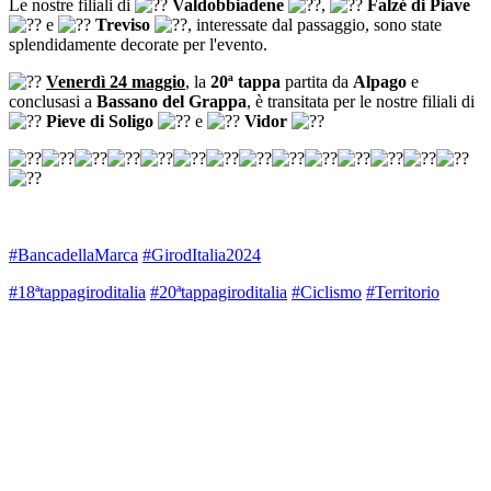
Le nostre filiali di
Valdobbiadene
,
Falzé di Piave
e
Treviso
, interessate dal passaggio, sono state
splendidamente decorate per l'evento.
Venerdì 24 maggio
, la
20ª tappa
partita da
Alpago
e
conclusasi a
Bassano del Grappa
, è transitata per le nostre filiali di
Pieve di Soligo
e
Vidor
#BancadellaMarca
#GirodItalia2024
#18ªtappagiroditalia
#20ªtappagiroditalia
#Ciclismo
#Territorio