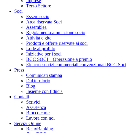
Imprese
Terzo Settore
Soci
Essere socio
Area riservata Soci
Assemblea
Regolamento ammissione socio
Attività e gite
Prodotti e offerte riservate ai soci
Lode al profitto
Iniziative per i soci
BCC SOCI – Operazione a premio
Elenco esercizi commerciali convenzionati BCC Soci
Press
Comunicati stampa
Dal territorio
Blog
Insieme con fiducia
Contatti
Scrivici
Assistenza
Blocco carte
Lavora con noi
Servizi Online
RelaxBanking