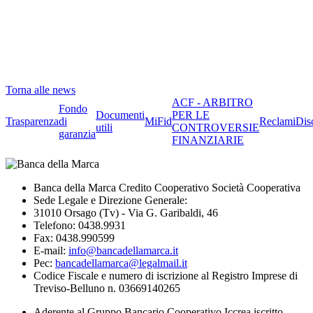
Torna alle news
ACF - ARBITRO
Fondo
Documenti
PER LE
Trasparenza
di
MiFid
Reclami
Dis
utili
CONTROVERSIE
garanzia
FINANZIARIE
Banca della Marca Credito Cooperativo Società Cooperativa
Sede Legale e Direzione Generale:
31010 Orsago (Tv) - Via G. Garibaldi, 46
Telefono: 0438.9931
Fax: 0438.990599
E-mail:
info@bancadellamarca.it
Pec:
bancadellamarca@legalmail.it
Codice Fiscale e numero di iscrizione al Registro Imprese di
Treviso-Belluno n. 03669140265
Aderente al Gruppo Bancario Cooperativo Iccrea iscritto