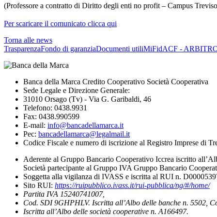
(Professore a contratto di Diritto degli enti no profit – Campus Treviso
Per scaricare il comunicato clicca qui
Torna alle news
Trasparenza
Fondo di garanzia
Documenti utili
MiFid
ACF - ARBITR
Banca della Marca Credito Cooperativo Società Cooperativa
Sede Legale e Direzione Generale:
31010 Orsago (Tv) - Via G. Garibaldi, 46
Telefono: 0438.9931
Fax: 0438.990599
E-mail:
info@bancadellamarca.it
Pec:
bancadellamarca@legalmail.it
Codice Fiscale e numero di iscrizione al Registro Imprese di 
Aderente al Gruppo Bancario Cooperativo Iccrea iscritto all’Al
Società partecipante al Gruppo IVA Gruppo Bancario Cooperati
Soggetta alla vigilanza di IVASS e iscritta al RUI n. D000053
Sito RUI:
https://ruipubblico.ivass.it/rui-pubblica/ng/#/home/
Partita IVA 15240741007,
Cod. SDI 9GHPHLV. Iscritta all’Albo delle banche n. 5502, C
Iscritta all’Albo delle società cooperative n. A166497.