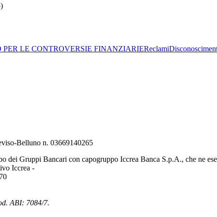
)
O PER LE CONTROVERSIE FINANZIARIE
Reclami
Disconoscimen
Treviso-Belluno n. 03669140265
bo dei Gruppi Bancari con capogruppo Iccrea Banca S.p.A., che ne eserc
vo Iccrea -
970
od. ABI: 7084/7.