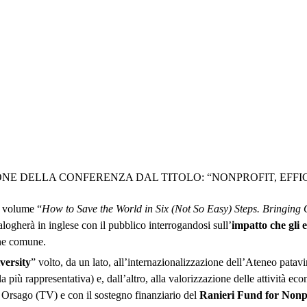
 DELLA CONFERENZA DAL TITOLO: “NONPROFIT, EFFIC
e volume “
How to Save the World in Six (Not So Easy) Steps. Bringing O
ialogherà in inglese con il pubblico interrogandosi sull’
impatto che gli 
ene comune.
versity
” volto, da un lato, all’internazionalizzazione dell’Ateneo patav
iù rappresentativa) e, dall’altro, alla valorizzazione delle attività eco
 Orsago (TV) e con il sostegno finanziario del
Ranieri Fund for Nonp