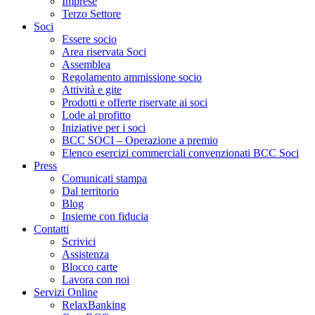
Imprese
Terzo Settore
Soci
Essere socio
Area riservata Soci
Assemblea
Regolamento ammissione socio
Attività e gite
Prodotti e offerte riservate ai soci
Lode al profitto
Iniziative per i soci
BCC SOCI – Operazione a premio
Elenco esercizi commerciali convenzionati BCC Soci
Press
Comunicati stampa
Dal territorio
Blog
Insieme con fiducia
Contatti
Scrivici
Assistenza
Blocco carte
Lavora con noi
Servizi Online
RelaxBanking