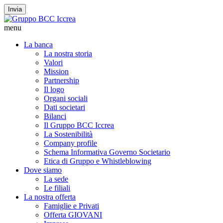
Invia
menu
La banca
La nostra storia
Valori
Mission
Partnership
Il logo
Organi sociali
Dati societari
Bilanci
Il Gruppo BCC Iccrea
La Sostenibilità
Company profile
Schema Informativa Governo Societario
Etica di Gruppo e Whistleblowing
Dove siamo
La sede
Le filiali
La nostra offerta
Famiglie e Privati
Offerta GIOVANI