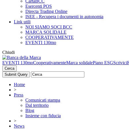
CartaBCC
Esercenti POS
Directa Trading Online
ISEE - Recupera i documenti in autonomia
Link utili
NOI SIAMO SOCI BCC
MARCA SOLIDALE
COOPERATIVAMENTE
EVENTI 130mo
Chiudi
EVENTI 130mo
Cooperativamente
Marca solidale
Piano ESG
Scrivici
Cerca
Home
>
Press
Comunicati stampa
Dal territorio
Blog
Insieme con fiducia
>
News