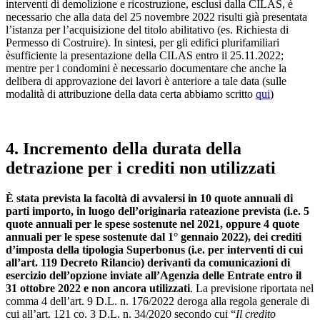
interventi di demolizione e ricostruzione, esclusi dalla CILAS, è
necessario che alla data del 25 novembre 2022 risulti già presentata
l’istanza per l’acquisizione del titolo abilitativo (es. Richiesta di
Permesso di Costruire). In sintesi, per gli edifici plurifamiliari
èsufficiente la presentazione della CILAS entro il 25.11.2022;
mentre per i condomini è necessario documentare che anche la
delibera di approvazione dei lavori è anteriore a tale data (sulle
modalità di attribuzione della data certa abbiamo scritto
qui
)
4. Incremento della durata della
detrazione per i crediti non utilizzati
È stata prevista la facoltà di avvalersi in 10 quote annuali di
parti importo, in luogo dell’originaria rateazione prevista (i.e. 5
quote annuali per le spese sostenute nel 2021, oppure 4 quote
annuali per le spese sostenute dal 1° gennaio 2022), dei crediti
d’imposta della tipologia Superbonus (i.e. per interventi di cui
all’art. 119 Decreto Rilancio) derivanti da comunicazioni di
esercizio dell’opzione inviate all’Agenzia delle Entrate entro il
31 ottobre 2022 e non ancora utilizzati
. La previsione riportata nel
comma 4 dell’art. 9 D.L. n. 176/2022 deroga alla regola generale di
cui all’art. 121 co. 3 D.L. n. 34/2020 secondo cui “
Il credito