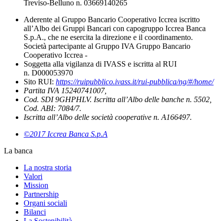
Treviso-Belluno n. 03669140265
Aderente al Gruppo Bancario Cooperativo Iccrea iscritto
all’Albo dei Gruppi Bancari con capogruppo Iccrea Banca
S.p.A., che ne esercita la direzione e il coordinamento.
Società partecipante al Gruppo IVA Gruppo Bancario
Cooperativo Iccrea -
Soggetta alla vigilanza di IVASS e iscritta al RUI
n. D000053970
Sito RUI:
https://ruipubblico.ivass.it/rui-pubblica/ng/#/home/
Partita IVA 15240741007,
Cod. SDI 9GHPHLV. Iscritta all’Albo delle banche n. 5502,
Cod. ABI: 7084/7.
Iscritta all’Albo delle società cooperative n. A166497.
©2017 Iccrea Banca S.p.A
La banca
La nostra storia
Valori
Mission
Partnership
Organi sociali
Bilanci
La Sostenibilità