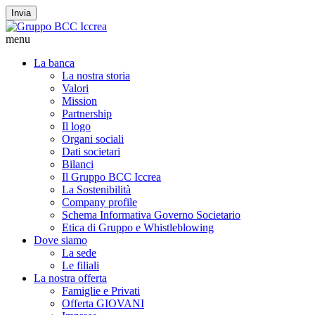
Invia
menu
La banca
La nostra storia
Valori
Mission
Partnership
Il logo
Organi sociali
Dati societari
Bilanci
Il Gruppo BCC Iccrea
La Sostenibilità
Company profile
Schema Informativa Governo Societario
Etica di Gruppo e Whistleblowing
Dove siamo
La sede
Le filiali
La nostra offerta
Famiglie e Privati
Offerta GIOVANI