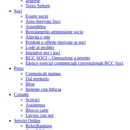
Imprese
Terzo Settore
Soci
Essere socio
Area riservata Soci
Assemblea
Regolamento ammissione socio
Attività e gite
Prodotti e offerte riservate ai soci
Lode al profitto
Iniziative per i soci
BCC SOCI – Operazione a premio
Elenco esercizi commerciali convenzionati BCC Soci
Press
Comunicati stampa
Dal territorio
Blog
Insieme con fiducia
Contatti
Scrivici
Assistenza
Blocco carte
Lavora con noi
Servizi Online
RelaxBanking