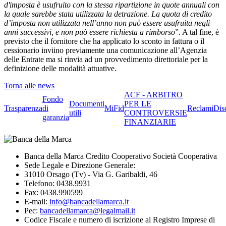
d'imposta è usufruito con la stessa ripartizione in quote annuali con
la quale sarebbe stata utilizzata la detrazione. La quota di credito
d’imposta non utilizzata nell’anno non può essere usufruita negli
anni successivi, e non può essere richiesta a rimborso
”. A tal fine, è
previsto che il fornitore che ha applicato lo sconto in fattura o il
cessionario inviino previamente una comunicazione all’Agenzia
delle Entrate ma si rinvia ad un provvedimento direttoriale per la
definizione delle modalità attuative.
Torna alle news
ACF - ARBITRO
Fondo
Documenti
PER LE
Trasparenza
di
MiFid
Reclami
Dis
utili
CONTROVERSIE
garanzia
FINANZIARIE
Banca della Marca Credito Cooperativo Società Cooperativa
Sede Legale e Direzione Generale:
31010 Orsago (Tv) - Via G. Garibaldi, 46
Telefono: 0438.9931
Fax: 0438.990599
E-mail:
info@bancadellamarca.it
Pec:
bancadellamarca@legalmail.it
Codice Fiscale e numero di iscrizione al Registro Imprese di