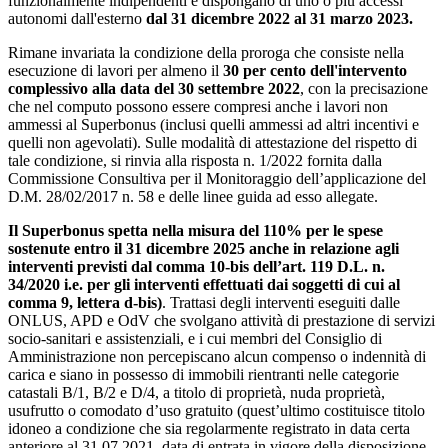
funzionalmente indipendenti e dispongano di uno o più accessi
autonomi dall'esterno
dal 31 dicembre 2022 al 31 marzo 2023.
Rimane invariata la condizione della proroga che consiste nella
esecuzione di lavori per almeno il
30 per cento dell'intervento
complessivo alla data del 30 settembre 2022
, con la precisazione
che nel computo possono essere compresi anche i lavori non
ammessi al Superbonus (inclusi quelli ammessi ad altri incentivi e
quelli non agevolati). Sulle modalità di attestazione del rispetto di
tale condizione, si rinvia alla risposta n. 1/2022 fornita dalla
Commissione Consultiva per il Monitoraggio dell’applicazione del
D.M. 28/02/2017 n. 58 e delle linee guida ad esso allegate.
Il Superbonus spetta nella misura del 110% per le spese
sostenute entro il 31 dicembre 2025 anche in relazione agli
interventi previsti dal comma 10-bis dell’art. 119 D.L. n.
34/2020 i.e. per gli interventi effettuati dai soggetti di cui al
comma 9, lettera d-bis)
. Trattasi degli interventi eseguiti dalle
ONLUS, APD e OdV che svolgano attività di prestazione di servizi
socio-sanitari e assistenziali, e i cui membri del Consiglio di
Amministrazione non percepiscano alcun compenso o indennità di
carica e siano in possesso di immobili rientranti nelle categorie
catastali B/1, B/2 e D/4, a titolo di proprietà, nuda proprietà,
usufrutto o comodato d’uso gratuito (quest’ultimo costituisce titolo
idoneo a condizione che sia regolarmente registrato in data certa
anteriore al 31.07.2021, data di entrata in vigore della disposizione