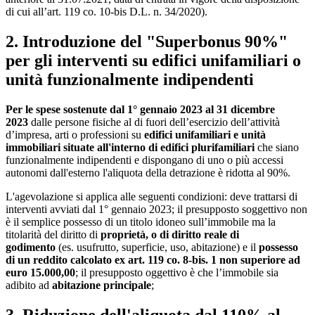
di cui all’art. 119 co. 10-bis D.L. n. 34/2020).
2. Introduzione del "Superbonus 90%"
per gli interventi su edifici unifamiliari o
unità funzionalmente indipendenti
Per le spese sostenute dal 1° gennaio 2023 al 31 dicembre
2023
dalle persone fisiche al di fuori dell’esercizio dell’attività
d’impresa, arti o professioni su
edifici unifamiliari e unità
immobiliari situate all'interno di edifici plurifamiliari
che siano
funzionalmente indipendenti e dispongano di uno o più accessi
autonomi dall'esterno l'aliquota della detrazione è ridotta al 90%.
L'agevolazione si applica alle seguenti condizioni: deve trattarsi di
interventi avviati dal 1° gennaio 2023; il presupposto soggettivo non
è il semplice possesso di un titolo idoneo sull’immobile ma la
titolarità del diritto di
proprietà, o di diritto reale di
godimento
(es. usufrutto, superficie, uso, abitazione) e il
possesso
di un reddito calcolato ex art. 119 co. 8-bis. 1 non superiore ad
euro 15.000,00
; il presupposto oggettivo è che l’immobile sia
adibito ad
abitazione principale
;
3. Riduzione dell'aliquota dal 110% al