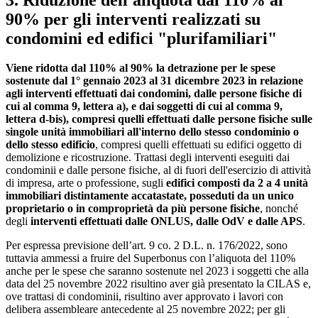
90% per gli interventi realizzati su
condomini ed edifici "plurifamiliari"
Viene ridotta dal 110% al 90% la detrazione per le spese
sostenute dal 1° gennaio 2023 al 31 dicembre 2023 in relazione
agli interventi effettuati dai condomini, dalle persone fisiche di
cui al comma 9, lettera a), e dai soggetti di cui al comma 9,
lettera d-bis),
compresi quelli effettuati dalle persone fisiche sulle
singole unità immobiliari all'interno dello stesso condominio o
dello stesso edificio
, compresi quelli effettuati su edifici oggetto di
demolizione e ricostruzione. Trattasi degli interventi eseguiti dai
condominii e dalle persone fisiche, al di fuori dell'esercizio di attività
di impresa, arte o professione, sugli
edifici composti da 2 a 4 unità
immobiliari
distintamente accatastate, posseduti da un unico
proprietario o in comproprietà da più persone fisiche
, nonché
degli
interventi effettuati dalle ONLUS, dalle OdV e dalle APS
.
Per espressa previsione dell’art. 9 co. 2 D.L. n. 176/2022, sono
tuttavia ammessi a fruire del Superbonus con l’aliquota del 110%
anche per le spese che saranno sostenute nel 2023 i soggetti che alla
data del 25 novembre 2022 risultino aver già presentato la CILAS e,
ove trattasi di condominii, risultino aver approvato i lavori con
delibera assembleare antecedente al 25 novembre 2022; per gli