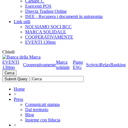
CartaBCC
Esercenti POS
Directa Trading Online
ISEE - Recupera i documenti in autonomia
Link utili
NOI SIAMO SOCI BCC
MARCA SOLIDALE
COOPERATIVAMENTE
EVENTI 130mo
Chiudi
EVENTI
Marca
Piano
Cooperativamente
Scrivici
RelaxBanking
130mo
solidale
ESG
Cerca
Home
>
Press
Comunicati stampa
Dal territorio
Blog
Insieme con fiducia
>