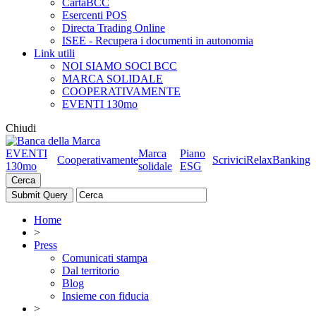
CartaBCC
Esercenti POS
Directa Trading Online
ISEE - Recupera i documenti in autonomia
Link utili
NOI SIAMO SOCI BCC
MARCA SOLIDALE
COOPERATIVAMENTE
EVENTI 130mo
Chiudi
EVENTI
Marca
Piano
Cooperativamente
Scrivici
RelaxBanking
130mo
solidale
ESG
Cerca
Home
>
Press
Comunicati stampa
Dal territorio
Blog
Insieme con fiducia
>