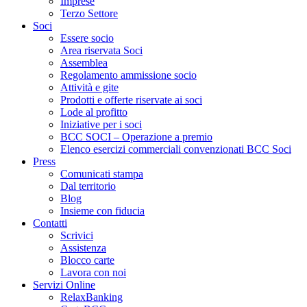
Imprese
Terzo Settore
Soci
Essere socio
Area riservata Soci
Assemblea
Regolamento ammissione socio
Attività e gite
Prodotti e offerte riservate ai soci
Lode al profitto
Iniziative per i soci
BCC SOCI – Operazione a premio
Elenco esercizi commerciali convenzionati BCC Soci
Press
Comunicati stampa
Dal territorio
Blog
Insieme con fiducia
Contatti
Scrivici
Assistenza
Blocco carte
Lavora con noi
Servizi Online
RelaxBanking