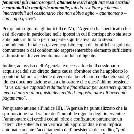
fenomeni più macroscopici
,
altamente lesivi degli interessi erariali
e connotati da manifeste anomalie
, tali da risultare facilmente
intercettabili dal cessionario che non abbia agito – quantomeno –
con colpa grave
”.
Per quanto riguarda gli indici II) e IV), l’Agenzia ha specificato che
essi rilevano in particolare nelle ipotesi in cui il corrispettivo sia stato
anticipato, in tutto o per una parte significativa, dallo stesso
committente. In tal caso, aver acquisito copia dei bonifici eseguiti dal
committente o dal condominio rappresenterebbe elemento sufficiente
a dimostrare di aver tenuto una condotta diligente.
Inoltre, ad avviso dell’Agenzia, è necessario che il cessionario
acquisisca dal suo diretto dante causa (fornitore che ha applicato lo
sconto in fattura o cedente diverso dal beneficiario della detrazione)
idonea documentazione atta a dimostrare che quest’ultimo possiede
“
la verosimile capacità reddituale e finanziaria per sostenere quanto
meno il prezzo di acquisto dei crediti d’imposta, oltre all’avvenuto
pagamento
”.
Per quanto attiene all’indice III), l’Agenzia ha puntualizzato che la
sproporzione fra il valore dell’immobile oggetto degli interventi e
l’ammontare dei crediti ceduti, oltre a configurare puramente un
“alert” che sollecita una verifica più approfondita e non implica
automaticamente l’accertamento dell’inesistenza del credito, “
può