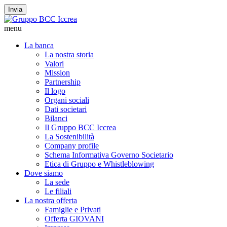
Invia
menu
La banca
La nostra storia
Valori
Mission
Partnership
Il logo
Organi sociali
Dati societari
Bilanci
Il Gruppo BCC Iccrea
La Sostenibilità
Company profile
Schema Informativa Governo Societario
Etica di Gruppo e Whistleblowing
Dove siamo
La sede
Le filiali
La nostra offerta
Famiglie e Privati
Offerta GIOVANI