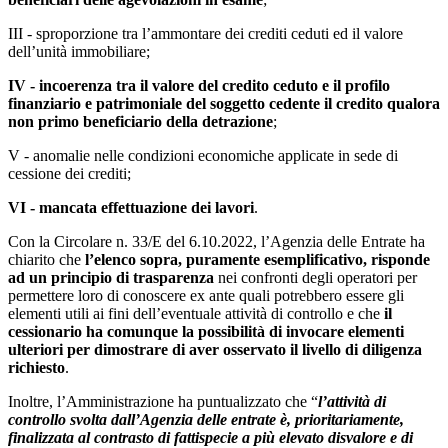
III - sproporzione tra l’ammontare dei crediti ceduti ed il valore
dell’unità immobiliare;
IV - incoerenza tra il valore del credito ceduto e il profilo
finanziario e patrimoniale del soggetto cedente il credito qualora
non primo beneficiario della detrazione
;
V - anomalie nelle condizioni economiche applicate in sede di
cessione dei crediti;
VI - mancata effettuazione dei lavori
.
Con la Circolare n. 33/E del 6.10.2022, l’Agenzia delle Entrate ha
chiarito che
l’elenco sopra, puramente esemplificativo, risponde
ad un principio di trasparenza
nei confronti degli operatori per
permettere loro di conoscere ex ante quali potrebbero essere gli
elementi utili ai fini dell’eventuale attività di controllo e che
il
cessionario ha comunque la possibilità di invocare elementi
ulteriori per dimostrare di aver osservato il livello di diligenza
richiesto
.
Inoltre, l’Amministrazione ha puntualizzato che “
l’attività di
controllo svolta dall’Agenzia delle entrate è, prioritariamente,
finalizzata al contrasto di fattispecie a più elevato disvalore e di