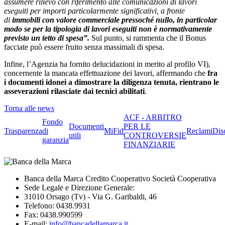
assumere rilievo con riferimento alle comunicazioni di lavori
eseguiti per importi particolarmente significativi, a fronte
di
immobili con valore commerciale pressoché nullo, in particolar
modo se per la tipologia di lavori eseguiti non è normativamente
previsto un tetto di spesa”.
Sul punto, si rammenta che il Bonus
facciate può essere fruito senza massimali di spesa.
Infine, l’Agenzia ha fornito delucidazioni in merito al profilo VI),
concernente la mancata effettuazione dei lavori, affermando che
fra
i documenti idonei a dimostrare la diligenza tenuta, rientrano le
asseverazioni rilasciate dai tecnici abilitati
.
Torna alle news
ACF - ARBITRO
Fondo
Documenti
PER LE
Trasparenza
di
MiFid
Reclami
Dis
utili
CONTROVERSIE
garanzia
FINANZIARIE
Banca della Marca Credito Cooperativo Società Cooperativa
Sede Legale e Direzione Generale:
31010 Orsago (Tv) - Via G. Garibaldi, 46
Telefono: 0438.9931
Fax: 0438.990599
E-mail:
info@bancadellamarca.it