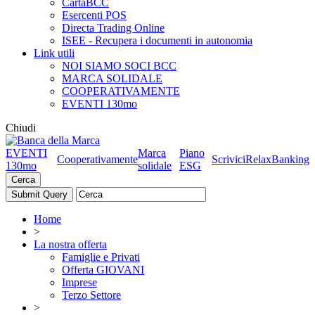
CartaBCC
Esercenti POS
Directa Trading Online
ISEE - Recupera i documenti in autonomia
Link utili
NOI SIAMO SOCI BCC
MARCA SOLIDALE
COOPERATIVAMENTE
EVENTI 130mo
Chiudi
EVENTI
Marca
Piano
Cooperativamente
Scrivici
RelaxBanking
130mo
solidale
ESG
Cerca
Home
>
La nostra offerta
Famiglie e Privati
Offerta GIOVANI
Imprese
Terzo Settore
>