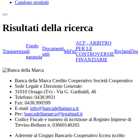
Catalogo prodotti
Risultati della ricerca
ACF - ARBITRO
Fondo
Documenti
PER LE
Trasparenza
di
MiFid
Reclami
Dis
utili
CONTROVERSIE
garanzia
FINANZIARIE
Banca della Marca Credito Cooperativo Società Cooperativa
Sede Legale e Direzione Generale:
31010 Orsago (Tv) - Via G. Garibaldi, 46
Telefono: 0438.9931
Fax: 0438.990599
E-mail:
info@bancadellamarca.it
Pec:
bancadellamarca@legalmail.it
Codice Fiscale e numero di iscrizione al Registro Imprese di
Treviso-Belluno n. 03669140265
Aderente al Gruppo Bancario Cooperativo Iccrea iscritto