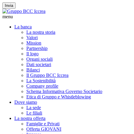
Invia
menu
La banca
La nostra storia
Valori
Mission
Partnership
Il logo
Organi sociali
Dati societari
Bilanci
Il Gruppo BCC Iccrea
La Sostenibilità
Company profile
Schema Informativa Governo Societario
Etica di Gruppo e Whistleblowing
Dove siamo
La sede
Le filiali
La nostra offerta
Famiglie e Privati
Offerta GIOVANI