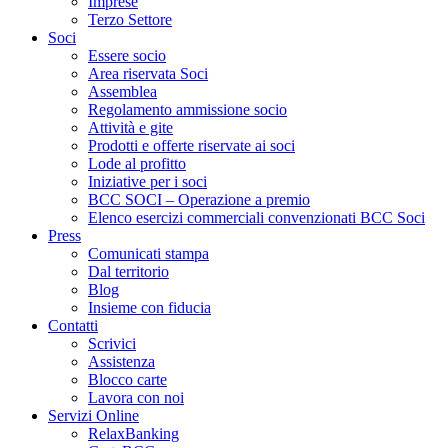
Imprese
Terzo Settore
Soci
Essere socio
Area riservata Soci
Assemblea
Regolamento ammissione socio
Attività e gite
Prodotti e offerte riservate ai soci
Lode al profitto
Iniziative per i soci
BCC SOCI – Operazione a premio
Elenco esercizi commerciali convenzionati BCC Soci
Press
Comunicati stampa
Dal territorio
Blog
Insieme con fiducia
Contatti
Scrivici
Assistenza
Blocco carte
Lavora con noi
Servizi Online
RelaxBanking