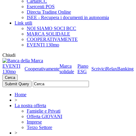
CartaBCC
Esercenti POS
Directa Trading Online
ISEE - Recupera i documenti in autonomia
Link utili
NOI SIAMO SOCI BCC
MARCA SOLIDALE
COOPERATIVAMENTE
EVENTI 130mo
Chiudi
EVENTI
Marca
Piano
Cooperativamente
Scrivici
RelaxBanking
130mo
solidale
ESG
Cerca
Home
>
La nostra offerta
Famiglie e Privati
Offerta GIOVANI
Imprese
Terzo Settore
>