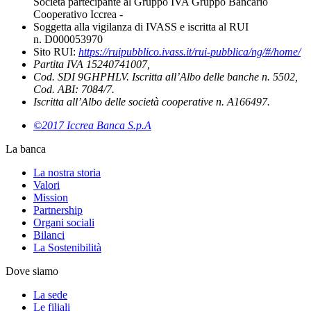
Società partecipante al Gruppo IVA Gruppo Bancario
Cooperativo Iccrea -
Soggetta alla vigilanza di IVASS e iscritta al RUI
n. D000053970
Sito RUI:
https://ruipubblico.ivass.it/rui-pubblica/ng/#/home/
Partita IVA 15240741007,
Cod. SDI 9GHPHLV. Iscritta all’Albo delle banche n. 5502,
Cod. ABI: 7084/7.
Iscritta all’Albo delle società cooperative n. A166497.
©2017 Iccrea Banca S.p.A
La banca
La nostra storia
Valori
Mission
Partnership
Organi sociali
Bilanci
La Sostenibilità
Dove siamo
La sede
Le filiali