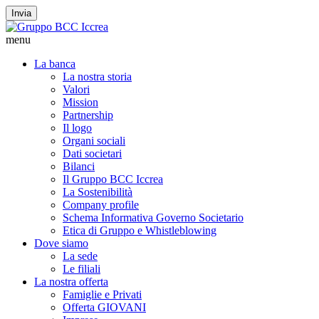
Invia
menu
La banca
La nostra storia
Valori
Mission
Partnership
Il logo
Organi sociali
Dati societari
Bilanci
Il Gruppo BCC Iccrea
La Sostenibilità
Company profile
Schema Informativa Governo Societario
Etica di Gruppo e Whistleblowing
Dove siamo
La sede
Le filiali
La nostra offerta
Famiglie e Privati
Offerta GIOVANI