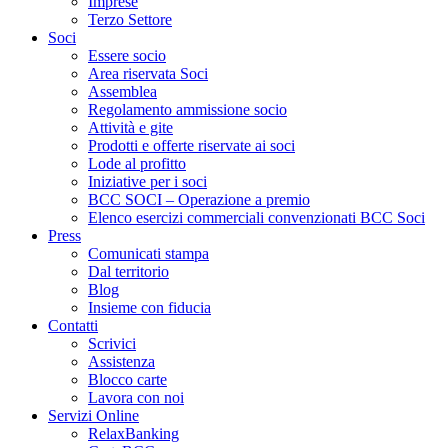
Imprese
Terzo Settore
Soci
Essere socio
Area riservata Soci
Assemblea
Regolamento ammissione socio
Attività e gite
Prodotti e offerte riservate ai soci
Lode al profitto
Iniziative per i soci
BCC SOCI – Operazione a premio
Elenco esercizi commerciali convenzionati BCC Soci
Press
Comunicati stampa
Dal territorio
Blog
Insieme con fiducia
Contatti
Scrivici
Assistenza
Blocco carte
Lavora con noi
Servizi Online
RelaxBanking