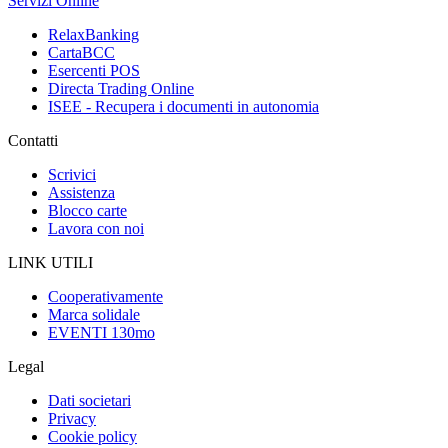
Servizi Online
RelaxBanking
CartaBCC
Esercenti POS
Directa Trading Online
ISEE - Recupera i documenti in autonomia
Contatti
Scrivici
Assistenza
Blocco carte
Lavora con noi
LINK UTILI
Cooperativamente
Marca solidale
EVENTI 130mo
Legal
Dati societari
Privacy
Cookie policy