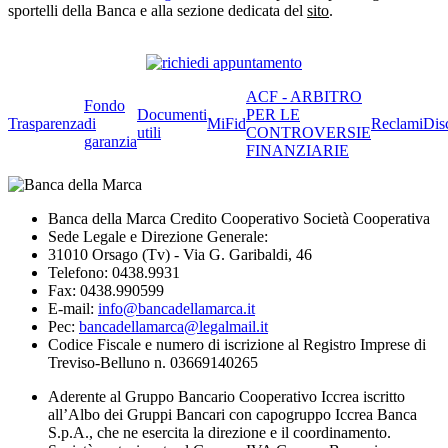
sportelli della Banca e alla sezione dedicata del
sito
.
ACF - ARBITRO
Fondo
Documenti
PER LE
Trasparenza
di
MiFid
Reclami
Dis
utili
CONTROVERSIE
garanzia
FINANZIARIE
Banca della Marca Credito Cooperativo Società Cooperativa
Sede Legale e Direzione Generale:
31010 Orsago (Tv) - Via G. Garibaldi, 46
Telefono: 0438.9931
Fax: 0438.990599
E-mail:
info@bancadellamarca.it
Pec:
bancadellamarca@legalmail.it
Codice Fiscale e numero di iscrizione al Registro Imprese di
Treviso-Belluno n. 03669140265
Aderente al Gruppo Bancario Cooperativo Iccrea iscritto
all’Albo dei Gruppi Bancari con capogruppo Iccrea Banca
S.p.A., che ne esercita la direzione e il coordinamento.