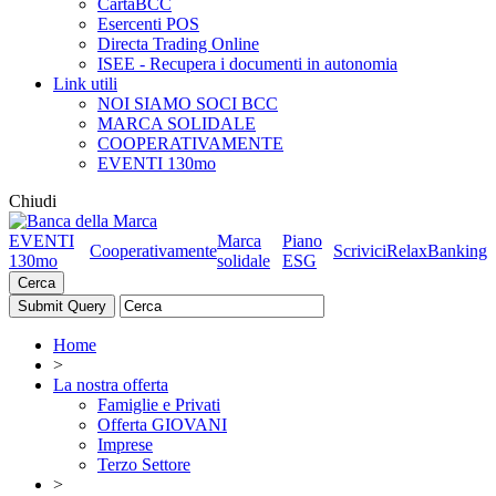
CartaBCC
Esercenti POS
Directa Trading Online
ISEE - Recupera i documenti in autonomia
Link utili
NOI SIAMO SOCI BCC
MARCA SOLIDALE
COOPERATIVAMENTE
EVENTI 130mo
Chiudi
EVENTI
Marca
Piano
Cooperativamente
Scrivici
RelaxBanking
130mo
solidale
ESG
Cerca
Home
>
La nostra offerta
Famiglie e Privati
Offerta GIOVANI
Imprese
Terzo Settore
>