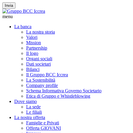
Invia
menu
La banca
La nostra storia
Valori
Mission
Partnership
Il logo
Organi sociali
Dati societari
Bilanci
Il Gruppo BCC Iccrea
La Sostenibilità
Company profile
Schema Informativa Governo Societario
Etica di Gruppo e Whistleblowing
Dove siamo
La sede
Le filiali
La nostra offerta
Famiglie e Privati
Offerta GIOVANI