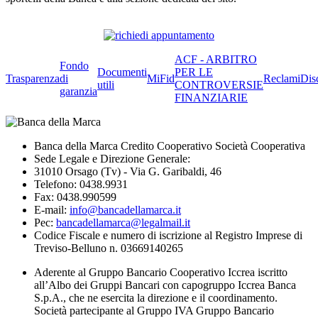
ACF - ARBITRO
Fondo
Documenti
PER LE
Trasparenza
di
MiFid
Reclami
Dis
utili
CONTROVERSIE
garanzia
FINANZIARIE
Banca della Marca Credito Cooperativo Società Cooperativa
Sede Legale e Direzione Generale:
31010 Orsago (Tv) - Via G. Garibaldi, 46
Telefono: 0438.9931
Fax: 0438.990599
E-mail:
info@bancadellamarca.it
Pec:
bancadellamarca@legalmail.it
Codice Fiscale e numero di iscrizione al Registro Imprese di
Treviso-Belluno n. 03669140265
Aderente al Gruppo Bancario Cooperativo Iccrea iscritto
all’Albo dei Gruppi Bancari con capogruppo Iccrea Banca
S.p.A., che ne esercita la direzione e il coordinamento.
Società partecipante al Gruppo IVA Gruppo Bancario