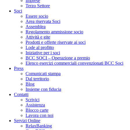
Imprese
Terzo Settore
Soci
Essere socio
Area riservata Soci
Assemblea
Regolamento ammissione socio
Attività e gite
Prodotti e offerte riservate ai soci
Lode al profitto
Iniziative per i soci
BCC SOCI – Operazione a premio
Elenco esercizi commerciali convenzionati BCC Soci
Press
Comunicati stampa
Dal territorio
Blog
Insieme con fiducia
Contatti
Scrivici
Assistenza
Blocco carte
Lavora con noi
Servizi Online
RelaxBanking