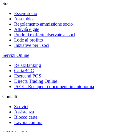
Soci
Essere socio
Assemblea
Regolamento ammissione socio
Attività e gite
Prodotti e offerte riservate ai soci
Lode al profitto
Iniziative per i soci
Servizi Online
RelaxBanking
CartaBCC
Esercenti POS
Directa Trading Online
ISEE - Recupera i documenti in autonomia
Contatti
Scrivici
Assistenza
Blocco carte
Lavora con noi