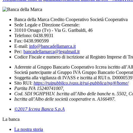
Banca della Marca Credito Cooperativo Società Cooperativa
Sede Legale e Direzione Generale:
31010 Orsago (Tv) - Via G. Garibaldi, 46
Telefono: 0438.9931
Fax: 0438.990599
E-mail:
info@bancadellamarca.it
Pec:
bancadellamarca@legalmail.it
Codice Fiscale e numero di iscrizione al Registro Imprese di 
Aderente al Gruppo Bancario Cooperativo Iccrea iscritto all’Al
Società partecipante al Gruppo IVA Gruppo Bancario Cooperati
Soggetta alla vigilanza di IVASS e iscritta al RUI n. D000053
Sito RUI:
https://ruipubblico.ivass.it/rui-pubblica/ng/#/home/
Partita IVA 15240741007,
Cod. SDI 9GHPHLV. Iscritta all’Albo delle banche n. 5502, C
Iscritta all’Albo delle società cooperative n. A166497.
©2017 Iccrea Banca S.p.A
La banca
La nostra storia