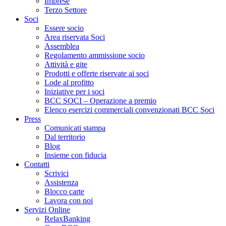
Imprese
Terzo Settore
Soci
Essere socio
Area riservata Soci
Assemblea
Regolamento ammissione socio
Attività e gite
Prodotti e offerte riservate ai soci
Lode al profitto
Iniziative per i soci
BCC SOCI – Operazione a premio
Elenco esercizi commerciali convenzionati BCC Soci
Press
Comunicati stampa
Dal territorio
Blog
Insieme con fiducia
Contatti
Scrivici
Assistenza
Blocco carte
Lavora con noi
Servizi Online
RelaxBanking