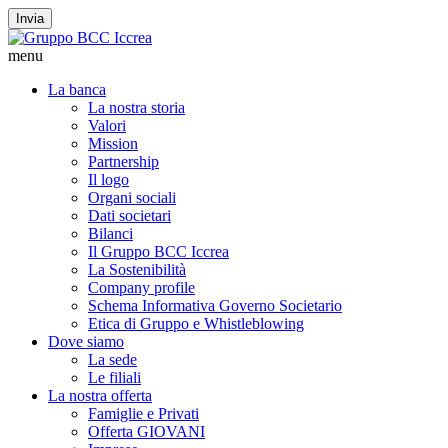
Invia
menu
La banca
La nostra storia
Valori
Mission
Partnership
Il logo
Organi sociali
Dati societari
Bilanci
Il Gruppo BCC Iccrea
La Sostenibilità
Company profile
Schema Informativa Governo Societario
Etica di Gruppo e Whistleblowing
Dove siamo
La sede
Le filiali
La nostra offerta
Famiglie e Privati
Offerta GIOVANI