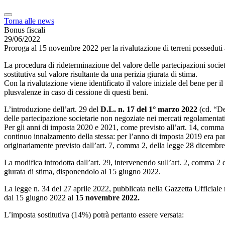
Torna alle news
Bonus fiscali
29/06/2022
Proroga al 15 novembre 2022 per la rivalutazione di terreni posseduti 
La procedura di rideterminazione del valore delle partecipazioni societa
sostitutiva sul valore risultante da una perizia giurata di stima.
Con la rivalutazione viene identificato il valore iniziale del bene per il
plusvalenze in caso di cessione di questi beni.
L’introduzione dell’art. 29 del
D.L. n. 17 del 1° marzo 2022
(cd. “De
delle partecipazione societarie non negoziate nei mercati regolamentati
Per gli anni di imposta 2020 e 2021, come previsto all’art. 14, comma
continuo innalzamento della stessa: per l’anno di imposta 2019 era par
originariamente previsto dall’art. 7, comma 2, della legge 28 dicembr
La modifica introdotta dall’art. 29, intervenendo sull’art. 2, comma 2 d
giurata di stima, disponendolo al 15 giugno 2022.
La legge n. 34 del 27 aprile 2022, pubblicata nella Gazzetta Ufficiale 
dal 15 giugno 2022 al
15 novembre 2022.
L’imposta sostitutiva (14%) potrà pertanto essere versata: