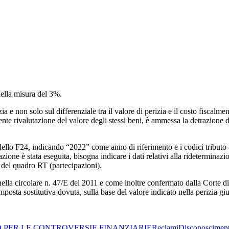
nella misura del 3%.
ia e non solo sul differenziale tra il valore di perizia e il costo fiscalm
ente rivalutazione del valore degli stessi beni, è ammessa la detrazione d
odello F24, indicando “2022” come anno di riferimento e i codici tributo 
utazione è stata eseguita, bisogna indicare i dati relativi alla rideterminaz
ni del quadro RT (partecipazioni).
nella circolare n. 47/E del 2011 e come inoltre confermato dalla Corte 
posta sostitutiva dovuta, sulla base del valore indicato nella perizia giu
O PER LE CONTROVERSIE FINANZIARIE
Reclami
Disconoscimen