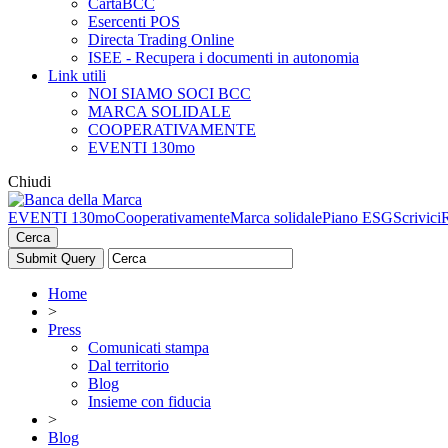
CartaBCC
Esercenti POS
Directa Trading Online
ISEE - Recupera i documenti in autonomia
Link utili
NOI SIAMO SOCI BCC
MARCA SOLIDALE
COOPERATIVAMENTE
EVENTI 130mo
Chiudi
EVENTI 130mo
Cooperativamente
Marca solidale
Piano ESG
Scrivici
Cerca
Home
>
Press
Comunicati stampa
Dal territorio
Blog
Insieme con fiducia
>
Blog