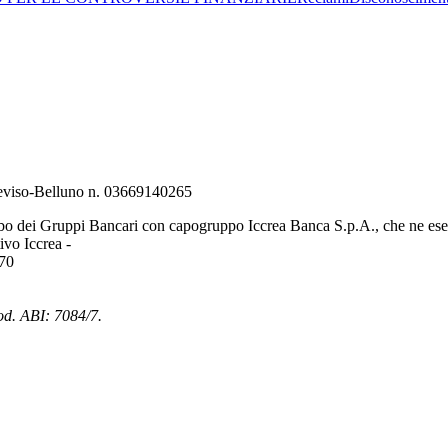
Treviso-Belluno n. 03669140265
bo dei Gruppi Bancari con capogruppo Iccrea Banca S.p.A., che ne eserc
vo Iccrea -
970
od. ABI: 7084/7.