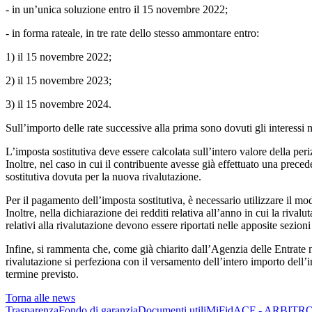
- in un’unica soluzione entro il 15 novembre 2022;
- in forma rateale, in tre rate dello stesso ammontare entro:
1) il 15 novembre 2022;
2) il 15 novembre 2023;
3) il 15 novembre 2024.
Sull’importo delle rate successive alla prima sono dovuti gli interessi 
L’imposta sostitutiva deve essere calcolata sull’intero valore della periz
Inoltre, nel caso in cui il contribuente avesse già effettuato una preced
sostitutiva dovuta per la nuova rivalutazione.
Per il pagamento dell’imposta sostitutiva, è necessario utilizzare il m
Inoltre, nella dichiarazione dei redditi relativa all’anno in cui la rival
relativi alla rivalutazione devono essere riportati nelle apposite sezio
Infine, si rammenta che, come già chiarito dall’Agenzia delle Entrate 
rivalutazione si perfeziona con il versamento dell’intero importo dell’im
termine previsto.
Torna alle news
Trasparenza
Fondo di garanzia
Documenti utili
MiFid
ACF - ARBITR