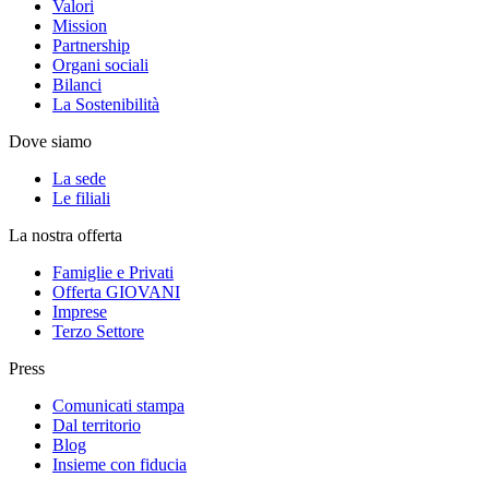
Valori
Mission
Partnership
Organi sociali
Bilanci
La Sostenibilità
Dove siamo
La sede
Le filiali
La nostra offerta
Famiglie e Privati
Offerta GIOVANI
Imprese
Terzo Settore
Press
Comunicati stampa
Dal territorio
Blog
Insieme con fiducia