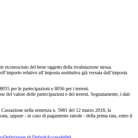
ente riconosciuto del bene oggetto della rivalutazione stessa.
ell’importo relativo all’imposta sostitutiva già versata dall’imposta
8055 per le partecipazioni e 8056 per i terreni.
ione del valore delle partecipazioni e dei terreni. Segnatamente, i dati
di Cassazione nella sentenza n. 5981 del 12 marzo 2018, la
rata, oppure - in caso di pagamento rateale - della prima rata, entro il
to
Definizione di Default
Accessibilità