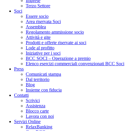
Imprese
Terzo Settore
Soci
Essere socio
Area riservata Soci
Assemblea
Regolamento ammissione socio
Attività e gite
Prodotti e offerte riservate ai soci
Lode al profitto
Iniziative per i soci
BCC SOCI – Operazione a premio
Elenco esercizi commerciali convenzionati BCC Soci
Press
Comunicati stampa
Dal territorio
Blog
Insieme con fiducia
Contatti
Scrivici
Assistenza
Blocco carte
Lavora con noi
Servizi Online
RelaxBanking