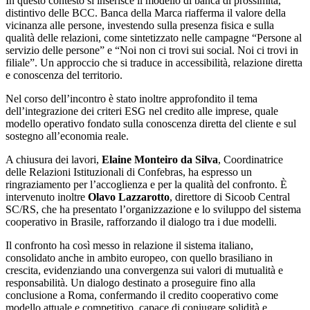
In questo contesto si inserisce il modello di banca di prossimità,
distintivo delle BCC. Banca della Marca riafferma il valore della
vicinanza alle persone, investendo sulla presenza fisica e sulla
qualità delle relazioni, come sintetizzato nelle campagne “Persone al
servizio delle persone” e “Noi non ci trovi sui social. Noi ci trovi in
filiale”. Un approccio che si traduce in accessibilità, relazione diretta
e conoscenza del territorio.
Nel corso dell’incontro è stato inoltre approfondito il tema
dell’integrazione dei criteri ESG nel credito alle imprese, quale
modello operativo fondato sulla conoscenza diretta del cliente e sul
sostegno all’economia reale.
A chiusura dei lavori,
Elaine Monteiro da Silva
, Coordinatrice
delle Relazioni Istituzionali di Confebras, ha espresso un
ringraziamento per l’accoglienza e per la qualità del confronto. È
intervenuto inoltre
Olavo Lazzarotto
, direttore di Sicoob Central
SC/RS, che ha presentato l’organizzazione e lo sviluppo del sistema
cooperativo in Brasile, rafforzando il dialogo tra i due modelli.
Il confronto ha così messo in relazione il sistema italiano,
consolidato anche in ambito europeo, con quello brasiliano in
crescita, evidenziando una convergenza sui valori di mutualità e
responsabilità. Un dialogo destinato a proseguire fino alla
conclusione a Roma, confermando il credito cooperativo come
modello attuale e competitivo, capace di coniugare solidità e