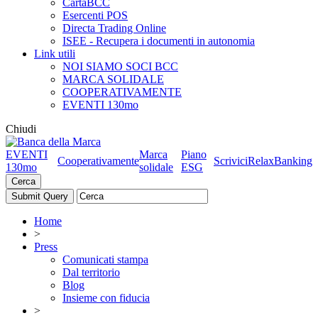
CartaBCC
Esercenti POS
Directa Trading Online
ISEE - Recupera i documenti in autonomia
Link utili
NOI SIAMO SOCI BCC
MARCA SOLIDALE
COOPERATIVAMENTE
EVENTI 130mo
Chiudi
EVENTI
Marca
Piano
Cooperativamente
Scrivici
RelaxBanking
130mo
solidale
ESG
Cerca
Home
>
Press
Comunicati stampa
Dal territorio
Blog
Insieme con fiducia
>