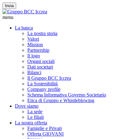
Invia
menu
La banca
La nostra storia
Valori
Mission
Partnership
Il logo
Organi sociali
Dati societari
Bilanci
Il Gruppo BCC Iccrea
La Sostenibilità
Company profile
Schema Informativa Governo Societario
Etica di Gruppo e Whistleblowing
Dove siamo
La sede
Le filiali
La nostra offerta
Famiglie e Privati
Offerta GIOVANI