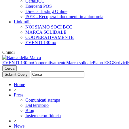
CartaBCC
Esercenti POS
Directa Trading Online
ISEE - Recupera i documenti in autonomia
Link utili
NOI SIAMO SOCI BCC
MARCA SOLIDALE
COOPERATIVAMENTE
EVENTI 130mo
Chiudi
EVENTI 130mo
Cooperativamente
Marca solidale
Piano ESG
Scrivici
Cerca
Home
>
Press
Comunicati stampa
Dal territorio
Blog
Insieme con fiducia
>
News