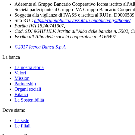
Aderente al Gruppo Bancario Cooperativo Iccrea iscritto all’Al
Società partecipante al Gruppo IVA Gruppo Bancario Cooperati
Soggetta alla vigilanza di IVASS e iscritta al RUI n. D000053
Sito RUI:
https://ruipubblico.ivass.it/rui-pubblica/ng/#/home/
Partita IVA 15240741007,
Cod. SDI 9GHPHLV. Iscritta all’Albo delle banche n. 5502, C
Iscritta all’Albo delle società cooperative n. A166497.
©2017 Iccrea Banca S.p.A
La banca
La nostra storia
Valori
Mission
Partnership
Organi sociali
Bilanci
La Sostenibilità
Dove siamo
La sede
Le filiali