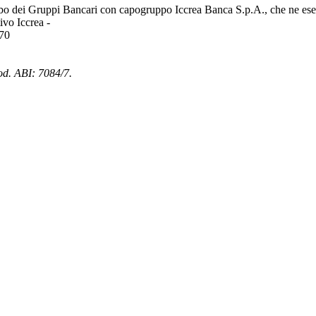
bo dei Gruppi Bancari con capogruppo Iccrea Banca S.p.A., che ne eserc
vo Iccrea -
970
od. ABI: 7084/7.