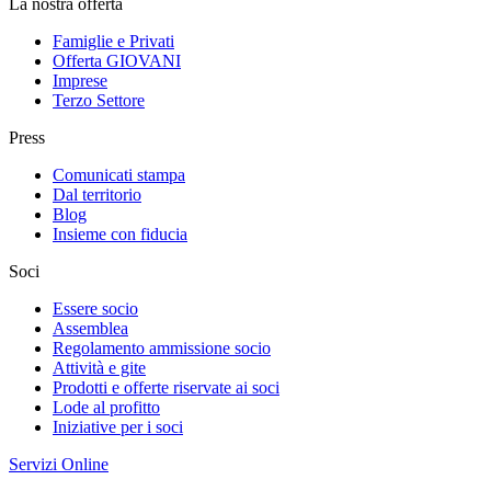
La nostra offerta
Famiglie e Privati
Offerta GIOVANI
Imprese
Terzo Settore
Press
Comunicati stampa
Dal territorio
Blog
Insieme con fiducia
Soci
Essere socio
Assemblea
Regolamento ammissione socio
Attività e gite
Prodotti e offerte riservate ai soci
Lode al profitto
Iniziative per i soci
Servizi Online