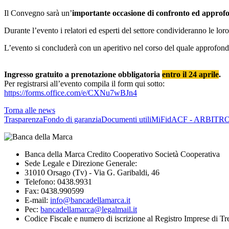
Il Convegno sarà un’
importante occasione di confronto ed approf
Durante l’evento i relatori ed esperti del settore condivideranno le l
L’evento si concluderà con un aperitivo nel corso del quale approfondire 
Ingresso gratuito a prenotazione obbligatoria
entro il 24 aprile
.
Per registrarsi all’evento compila il form qui sotto:
https://forms.office.com/e/CXNu7wBJn4
Torna alle news
Trasparenza
Fondo di garanzia
Documenti utili
MiFid
ACF - ARBITR
Banca della Marca Credito Cooperativo Società Cooperativa
Sede Legale e Direzione Generale:
31010 Orsago (Tv) - Via G. Garibaldi, 46
Telefono: 0438.9931
Fax: 0438.990599
E-mail:
info@bancadellamarca.it
Pec:
bancadellamarca@legalmail.it
Codice Fiscale e numero di iscrizione al Registro Imprese di 