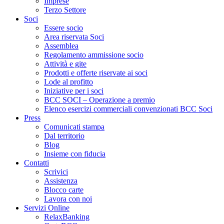
Imprese
Terzo Settore
Soci
Essere socio
Area riservata Soci
Assemblea
Regolamento ammissione socio
Attività e gite
Prodotti e offerte riservate ai soci
Lode al profitto
Iniziative per i soci
BCC SOCI – Operazione a premio
Elenco esercizi commerciali convenzionati BCC Soci
Press
Comunicati stampa
Dal territorio
Blog
Insieme con fiducia
Contatti
Scrivici
Assistenza
Blocco carte
Lavora con noi
Servizi Online
RelaxBanking