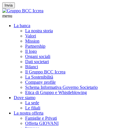
Invia
menu
La banca
La nostra storia
Valori
Mission
Partnership
Il logo
Organi sociali
Dati societari
Bilanci
Il Gruppo BCC Iccrea
La Sostenibilità
Company profile
Schema Informativa Governo Societario
Etica di Gruppo e Whistleblowing
Dove siamo
La sede
Le filiali
La nostra offerta
Famiglie e Privati
Offerta GIOVANI