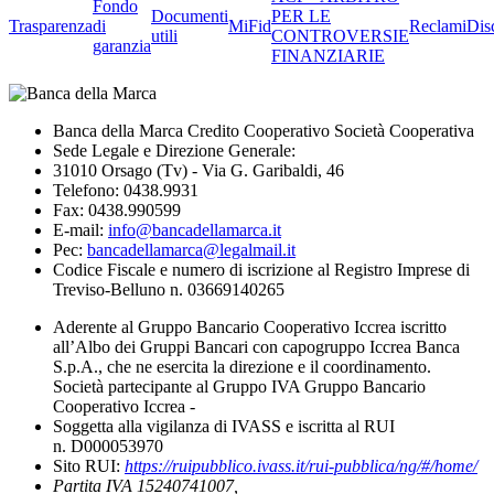
Fondo
Documenti
PER LE
Trasparenza
di
MiFid
Reclami
Dis
utili
CONTROVERSIE
garanzia
FINANZIARIE
Banca della Marca Credito Cooperativo Società Cooperativa
Sede Legale e Direzione Generale:
31010 Orsago (Tv) - Via G. Garibaldi, 46
Telefono: 0438.9931
Fax: 0438.990599
E-mail:
info@bancadellamarca.it
Pec:
bancadellamarca@legalmail.it
Codice Fiscale e numero di iscrizione al Registro Imprese di
Treviso-Belluno n. 03669140265
Aderente al Gruppo Bancario Cooperativo Iccrea iscritto
all’Albo dei Gruppi Bancari con capogruppo Iccrea Banca
S.p.A., che ne esercita la direzione e il coordinamento.
Società partecipante al Gruppo IVA Gruppo Bancario
Cooperativo Iccrea -
Soggetta alla vigilanza di IVASS e iscritta al RUI
n. D000053970
Sito RUI:
https://ruipubblico.ivass.it/rui-pubblica/ng/#/home/
Partita IVA 15240741007,