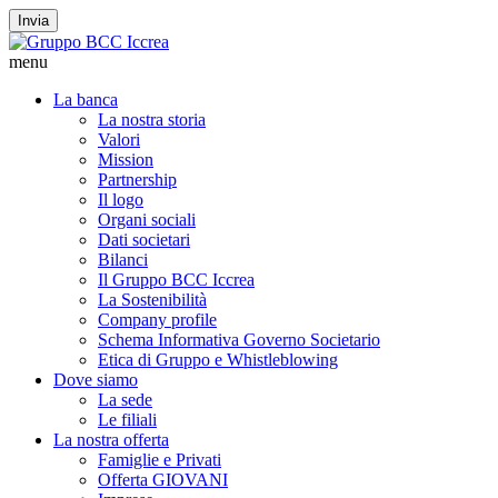
Invia
menu
La banca
La nostra storia
Valori
Mission
Partnership
Il logo
Organi sociali
Dati societari
Bilanci
Il Gruppo BCC Iccrea
La Sostenibilità
Company profile
Schema Informativa Governo Societario
Etica di Gruppo e Whistleblowing
Dove siamo
La sede
Le filiali
La nostra offerta
Famiglie e Privati
Offerta GIOVANI