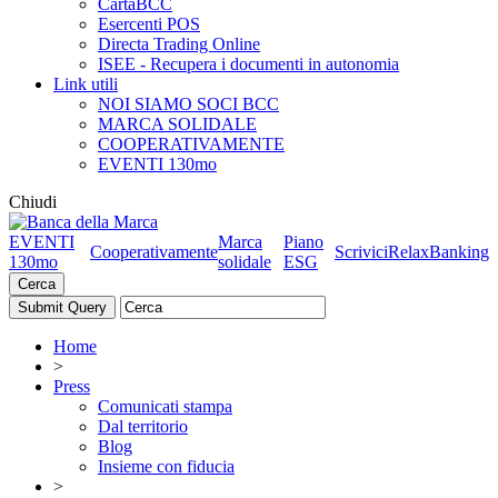
CartaBCC
Esercenti POS
Directa Trading Online
ISEE - Recupera i documenti in autonomia
Link utili
NOI SIAMO SOCI BCC
MARCA SOLIDALE
COOPERATIVAMENTE
EVENTI 130mo
Chiudi
EVENTI
Marca
Piano
Cooperativamente
Scrivici
RelaxBanking
130mo
solidale
ESG
Cerca
Home
>
Press
Comunicati stampa
Dal territorio
Blog
Insieme con fiducia
>