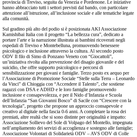
provincia di Treviso, seguita da Venezia e Pordenone. Le iniziative
hanno abbracciato tutti i settori previsti dal bando, con particolare
attenzione all’istruzione, all’inclusione sociale e alle tematiche legate
alla comunità.
Sul gradino più alto del podio si è posizionata AKI Associazione
Kamishibai Italia con il progetto “La bellezza cura”, dedicato a
portare l’arte e la narrazione illustrata ai bambini ricoverati negli
ospedali di Treviso e Montebelluna, promuovendo benessere
psicologico e inclusione attraverso la cultura. Al secondo posto
ODV Il filo di Simo di Ponzano Veneto con “Giocattoli”,
un’iniziativa rivolta alla prevenzione del disagio giovanile e del
suicidio, che offre supporto psicologico e percorsi di
sensibilizzazione per giovani e famiglie. Terzo posto ex aequo per
l’Associazione di Promozione Sociale “Stelle sulla Terra – Leonardo
da Vinci” di Chioggia con “Accendere il Talento”, che sostiene
ragazzi con DSA e ADHD e le loro famiglie promuovendo
inclusione e consapevolezza, e per il Nido d’Infanzia e Scuola
dell’Infanzia “San Giovanni Bosco” di Sacile con “Crescere con la
tecnologia”, progetto che propone un approccio consapevole e
creativo al digitale nella fascia 0-6 anni. A completare la rosa dei
premiati, altre realtà che si sono distinte per originalità e impatto:
Associazione Sollievo del Sole di Volpago del Montello, impegnata
nell’ampliamento dei servizi di accoglienza e sostegno alle famiglie;
Associazione Volontari di Solidarietà ODV – AVS ODV di Colle