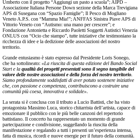
Umberto con il progetto “Aggiungi un pasto a scuola”; AIPD –
Associazione Italiana Persone Down sezione della Marca Trevigiana
APS di Susegana con “Spazio Famiglie”; Il Pesco di Mogliano
Veneto A.P.S. con “Mamma Mia!”; ANFFAS Sinistra Piave APS di
Vittorio Veneto con “Autismo: una mano per crescere”; e
Fondazione Antonietta e Riccardo Paoletti Soggetti Autistici Venezia
ONLUS con “Ocio che stampo”, tutte iniziative che testimoniano la
ricchezza di idee e la dedizione delle associazioni del nostro
territorio.
Grande entusiasmo è stato espresso dal Presidente Loris Sonego,
che ha sottolineato:
«La riuscita di questa edizione del Bando Social
Start e la
qualità dei progetti presentati sono il segno tangibile del
valore delle nostre associazioni e della forza del nostro territorio
.
Siamo profondamente soddisfatti di aver potuto sostenere iniziative
che, con passione e competenza, contribuiscono a costruire una
comunità più coesa, innovativa e solidale»
.
La serata si è conclusa con il tributo a Lucio Battisti, che ha visto
protagonista Massimo Luca, storico chitarrista dell’artista, capace di
emozionare il pubblico con le più belle canzoni del repertorio
battistiano. Il concerto ha rappresentato un momento di grande
partecipazione e condivisione, suggellando la riuscita della
manifestazione e regalando a tutti i presenti un’esperienza intensa,
fatta di musica, ricordi e nuove energie per il futuro della comunità.