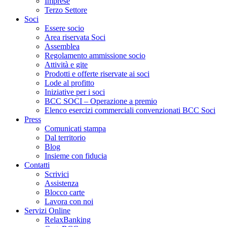
Imprese
Terzo Settore
Soci
Essere socio
Area riservata Soci
Assemblea
Regolamento ammissione socio
Attività e gite
Prodotti e offerte riservate ai soci
Lode al profitto
Iniziative per i soci
BCC SOCI – Operazione a premio
Elenco esercizi commerciali convenzionati BCC Soci
Press
Comunicati stampa
Dal territorio
Blog
Insieme con fiducia
Contatti
Scrivici
Assistenza
Blocco carte
Lavora con noi
Servizi Online
RelaxBanking