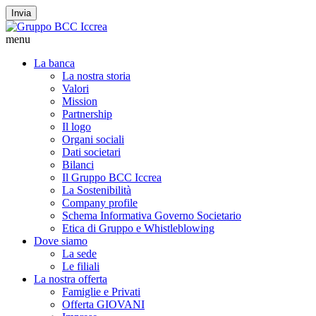
Invia
menu
La banca
La nostra storia
Valori
Mission
Partnership
Il logo
Organi sociali
Dati societari
Bilanci
Il Gruppo BCC Iccrea
La Sostenibilità
Company profile
Schema Informativa Governo Societario
Etica di Gruppo e Whistleblowing
Dove siamo
La sede
Le filiali
La nostra offerta
Famiglie e Privati
Offerta GIOVANI