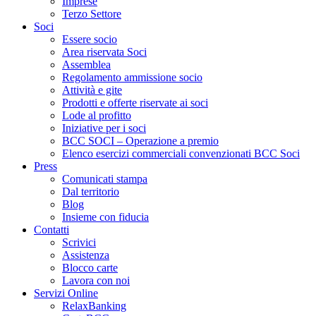
Imprese
Terzo Settore
Soci
Essere socio
Area riservata Soci
Assemblea
Regolamento ammissione socio
Attività e gite
Prodotti e offerte riservate ai soci
Lode al profitto
Iniziative per i soci
BCC SOCI – Operazione a premio
Elenco esercizi commerciali convenzionati BCC Soci
Press
Comunicati stampa
Dal territorio
Blog
Insieme con fiducia
Contatti
Scrivici
Assistenza
Blocco carte
Lavora con noi
Servizi Online
RelaxBanking