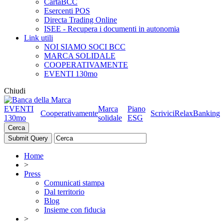
CartaBCC
Esercenti POS
Directa Trading Online
ISEE - Recupera i documenti in autonomia
Link utili
NOI SIAMO SOCI BCC
MARCA SOLIDALE
COOPERATIVAMENTE
EVENTI 130mo
Chiudi
EVENTI
Marca
Piano
Cooperativamente
Scrivici
RelaxBanking
130mo
solidale
ESG
Cerca
Home
>
Press
Comunicati stampa
Dal territorio
Blog
Insieme con fiducia
>