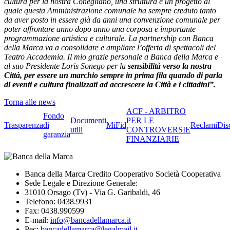
cultura per la nostra Conegliano, una struttura e un progetto al
quale questa Amministrazione comunale ha sempre creduto tanto
da aver posto in essere già da anni una convenzione comunale per
poter affrontare anno dopo anno una corposa e importante
programmazione artistica e culturale. La partnership con Banca
della Marca va a consolidare e ampliare l’offerta di spettacoli del
Teatro Accademia. Il mio grazie personale a Banca della Marca e
al suo Presidente Loris Sonego per la
sensibilità verso la nostra
Città, per essere un marchio sempre in prima fila quando di parla
di eventi e cultura finalizzati ad accrescere la Città e i cittadini”.
Torna alle news
ACF - ARBITRO
Fondo
Documenti
PER LE
Trasparenza
di
MiFid
Reclami
Dis
utili
CONTROVERSIE
garanzia
FINANZIARIE
Banca della Marca Credito Cooperativo Società Cooperativa
Sede Legale e Direzione Generale:
31010 Orsago (Tv) - Via G. Garibaldi, 46
Telefono: 0438.9931
Fax: 0438.990599
E-mail:
info@bancadellamarca.it
Pec:
bancadellamarca@legalmail.it